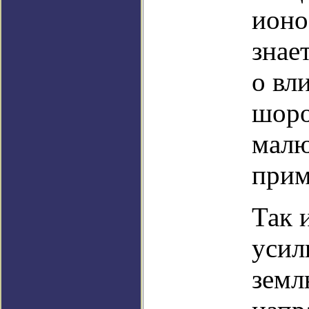
ионо
знае
о вл
шоро
малю
прим
Так 
усил
земл