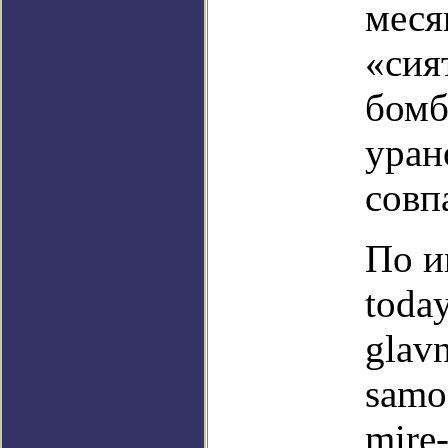
меся
«сия
бомб
уран
совп
По и
toda
glavn
samo
mire