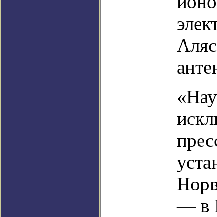
ионо
элек
Аляс
анте
«Нау
искл
прес
уста
Норв
— в 