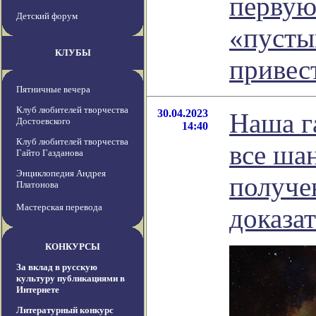
первую
Детский форум
«пусты
КЛУБЫ
привес
Пятничные вечера
Клуб любителей творчества
30.04.2023
Наша г
Достоевского
14:40
Клуб любителей творчества
все ша
Гайто Газданова
Энциклопедия Андрея
получе
Платонова
Мастерская перевода
доказат
КОНКУРСЫ
За вклад в русскую
культуру публикациями в
Интернете
Литературный конкурс