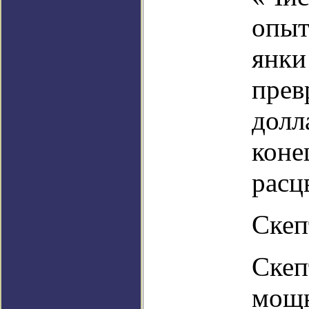
опыт
янки
прев
долл
коне
расц
Скеп
Скеп
мощн