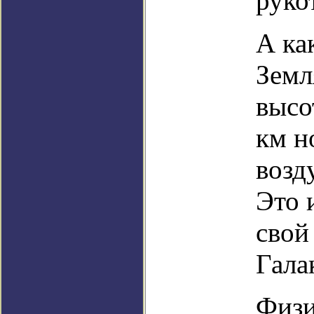
руко
А ка
Земл
высо
км н
возд
Это 
свой
Гала
Физи