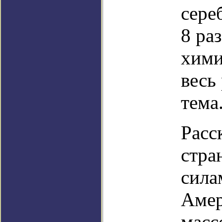
сере
8 ра
хими
весь
тема
Расс
стра
сила
Амер
масс