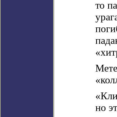
то па
ураг
поги
пада
«хит
Мете
«кол
«Кли
но э