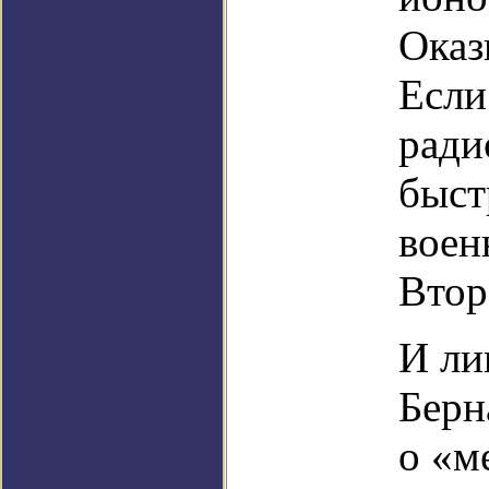
Оказ
Если
ради
быст
воен
Втор
И ли
Берн
о «м