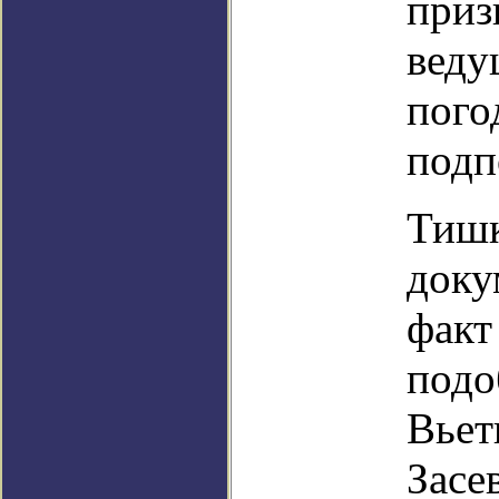
приз
веду
пого
подп
Тишк
доку
факт
подо
Вьет
Засе