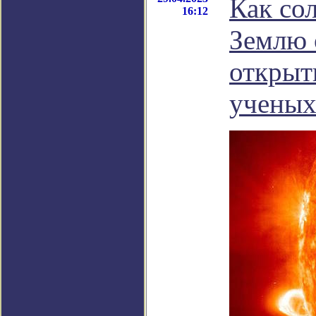
Как со
16:12
Землю 
открыт
учены