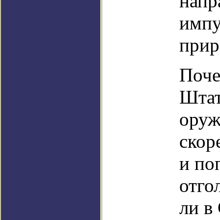
напр
импу
прир
Поче
Штат
оруж
скор
и поп
отго
ли в