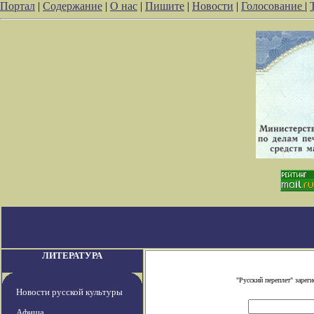
Портал
|
Содержание
|
О нас
|
Пишите
|
Новости
|
Голосование
|
ЛИТЕРАТУРА
"Русский переплет" заре
Новости русской культуры
Афиша