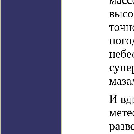
высо
точн
погод
небе
супе
маза
И вд
мете
разв