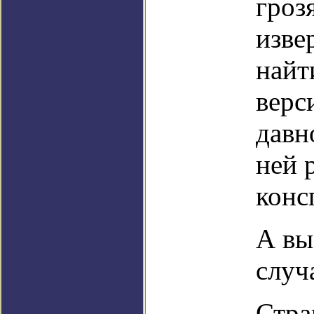
гроз
изве
найт
верс
давн
ней 
конс
А вы
случ
Стра