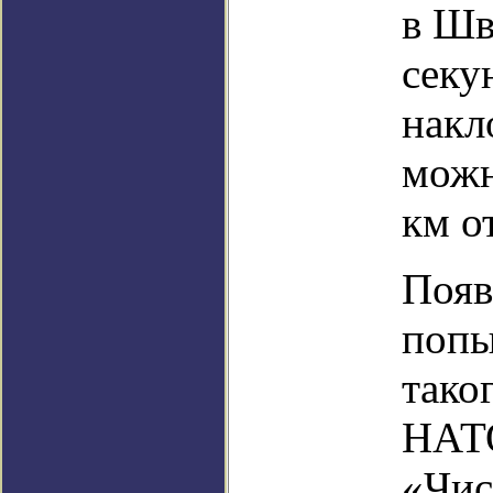
в Шв
секу
накл
можн
км о
Появ
попы
тако
НАТО
«Чис