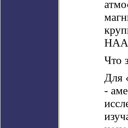
атмо
магн
круп
HAAR
Что 
Для 
- ам
иссл
изуч