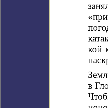
заня
«при
пого
ката
кой-
наск
Земл
в Гл
Чтоб
ионо