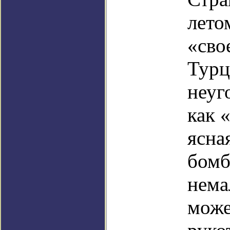
лето
«сво
Турц
неуг
как 
ясна
бомб
нема
може