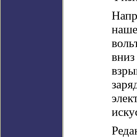
Напр
наше
воль
вниз
взры
заря
элек
иску
Реда