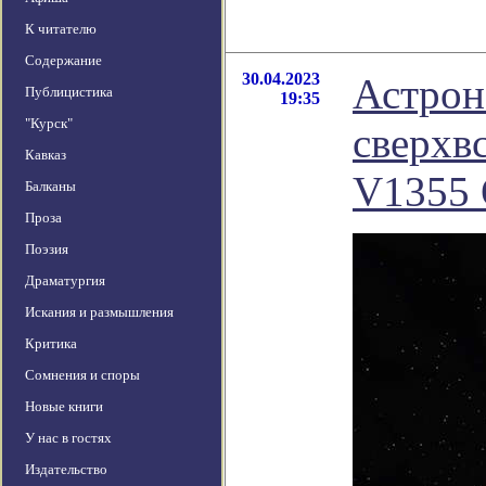
К читателю
Содержание
30.04.2023
Астрон
Публицистика
19:35
"Курск"
сверхв
Кавказ
V1355 
Балканы
Проза
Поэзия
Драматургия
Искания и размышления
Критика
Сомнения и споры
Новые книги
У нас в гостях
Издательство