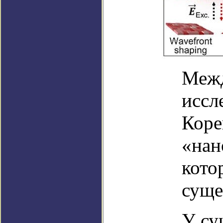
Межд
иссл
Коре
«нан
кото
суще
У су