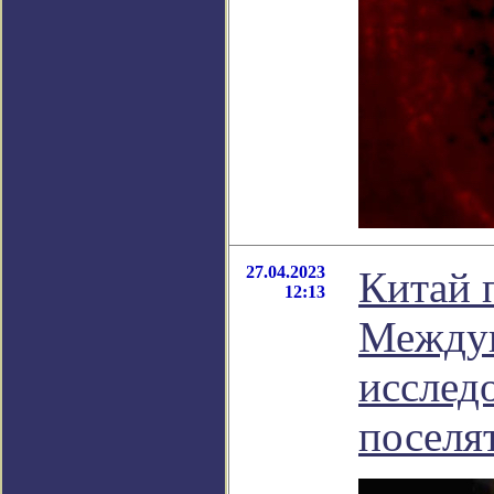
27.04.2023
Китай 
12:13
Междун
исслед
поселят