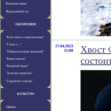
Книжная лавка
Журнальный зал
ОБОЗРЕНИЯ
"Классики и современники"
"Слово о..."
27.04.2023
Хвост 
15:00
"Тайная история творений"
состои
"Книга писем"
"Кошачий ящик"
"Золотые прииски"
"Сердитые стрелы"
КУЛЬТУРА
Афиша