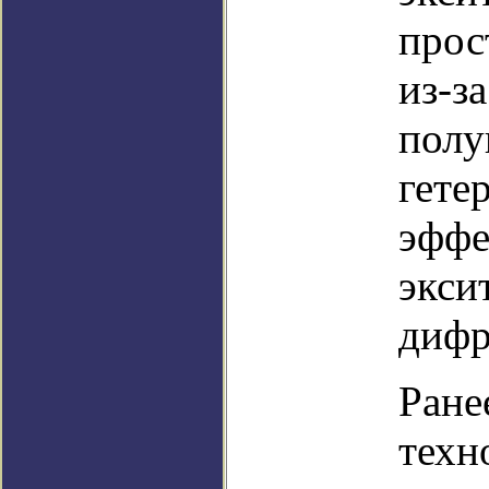
прос
из-з
полу
гете
эффе
экси
дифр
Ране
техн