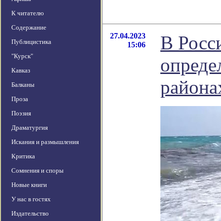
К читателю
Содержание
27.04.2023
В Росс
Публицистика
15:06
"Курск"
опреде
Кавказ
района
Балканы
Проза
Поэзия
Драматургия
Искания и размышления
Критика
Сомнения и споры
Новые книги
У нас в гостях
Издательство