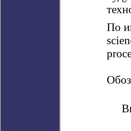
техн
По и
scien
proc
Обоз
В