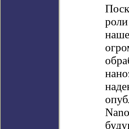
Поск
роли
наше
огро
обра
нано
наде
опуб
Nano
буду