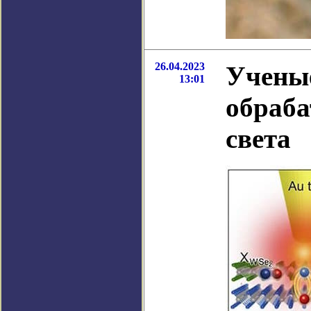
26.04.2023
Учены
13:01
обраба
света