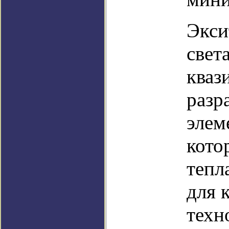
Экси
свет
кваз
разр
элем
кото
тепл
для 
техн