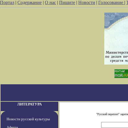
Портал
|
Содержание
|
О нас
|
Пишите
|
Новости
|
Голосование
|
ЛИТЕРАТУРА
"Русский переплет" заре
Новости русской культуры
Афиша