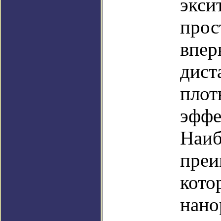
экси
прос
впер
дист
плот
эффе
Наиб
преи
кото
нано