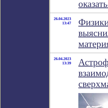
оказать
26.04.2023
Физики
13:47
выясни
матери
26.04.2023
Астроф
13:39
взаимо
сверхм