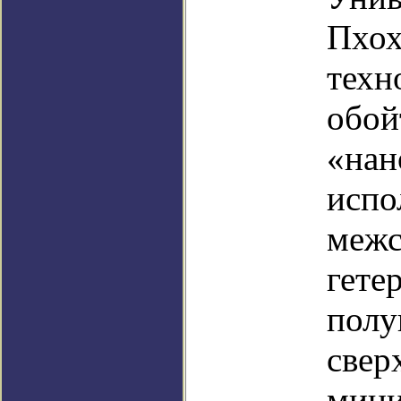
Пхох
техн
обой
«нан
испо
межс
гете
полу
свер
мини