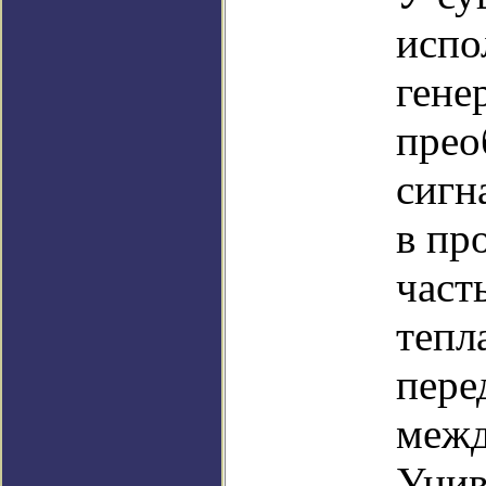
испо
гене
прео
сигн
в пр
част
тепл
пере
межд
Унив