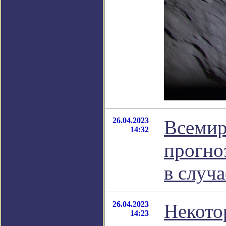
26.04.2023
Всемир
14:32
прогно
в случа
26.04.2023
Некото
14:23