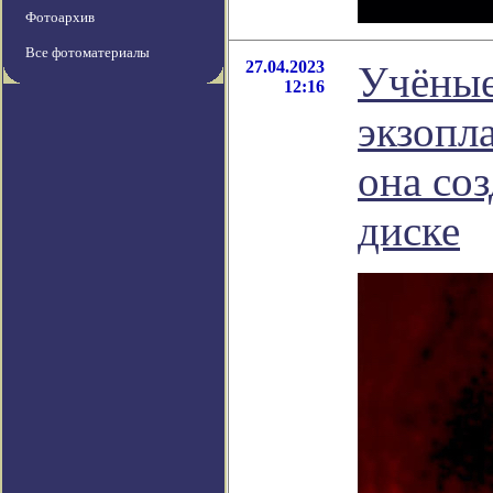
Фотоархив
Все фотоматериалы
27.04.2023
Учёные
12:16
экзопл
она со
диске