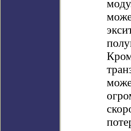
моду
може
экси
полу
Кром
тран
може
огро
скор
поте