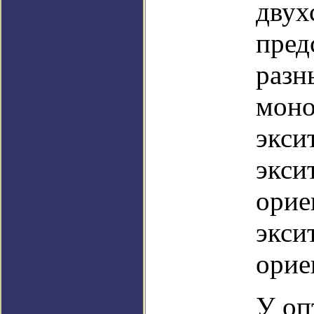
двух
пред
разн
моно
экси
экси
орие
экси
орие
У оп