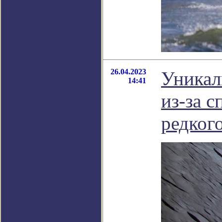
26.04.2023
Уникал
14:41
из-за с
редког