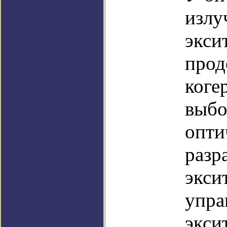
излу
экси
прод
коге
выбо
опти
разр
экси
упра
экси