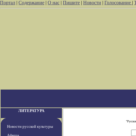
Портал
|
Содержание
|
О нас
|
Пишите
|
Новости
|
Голосование
|
ЛИТЕРАТУРА
"Русски
Новости русской культуры
Афиша