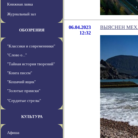
Книжная лавка
Журнальный зал
06.04.2023
ВЫЯСНЕН МЕХА
ОБОЗРЕНИЯ
12:32
"Классики и современники"
"Слово о..."
"Тайная история творений"
"Книга писем"
"Кошачий ящик"
"Золотые прииски"
"Сердитые стрелы"
КУЛЬТУРА
Афиша