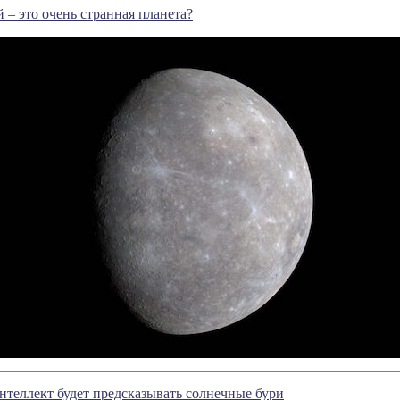
– это очень странная планета?
теллект будет предсказывать солнечные бури