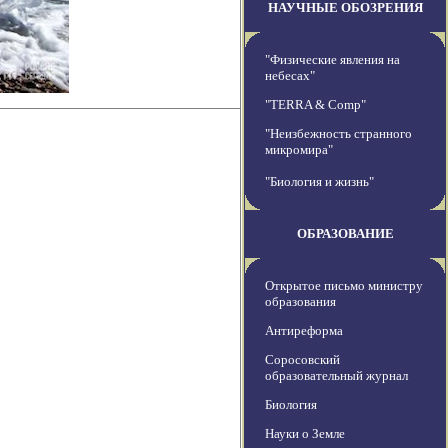
НАУЧНЫЕ ОБОЗРЕНИЯ
"Физические явления на
небесах"
"TERRA & Comp"
"Неизбежность странного
микромира"
"Биология и жизнь"
ОБРАЗОВАНИЕ
Открытое письмо министру
образования
Антиреформа
Соросовский
образовательный журнал
Биология
Науки о Земле