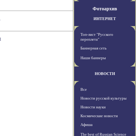
Фотоархив
а
ИНТЕРНЕТ
Топ-лист "Русского
и
переплета"
Баннерная сеть
Наши баннеры
НОВОСТИ
Все
Новости русской культуры
Новости науки
Космические новости
Афиша
The best of Russian Science