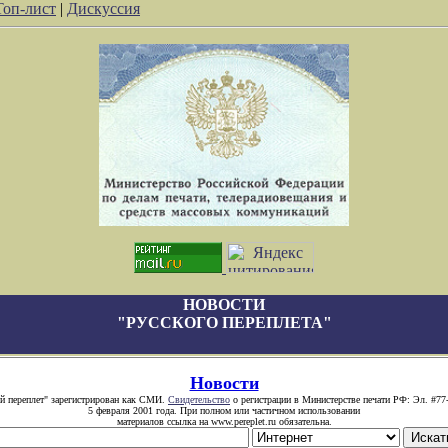
Топ-лист
|
Дискуссия
НОВОСТИ
"РУССКОГО ПЕРЕПЛЕТА"
Новости
й переплет" зарегистрирован как СМИ.
Свидетельство
о регистрации в Министерстве печати РФ: Эл. #77
5 февраля 2001 года. При полном или частичном использовании
материалов ссылка на www.pereplet.ru обязательна.