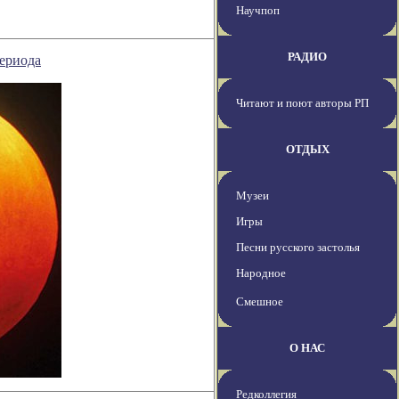
Научпоп
РАДИО
ериода
Читают и поют авторы РП
ОТДЫХ
Музеи
Игры
Песни русского застолья
Народное
Смешное
О НАС
Редколлегия