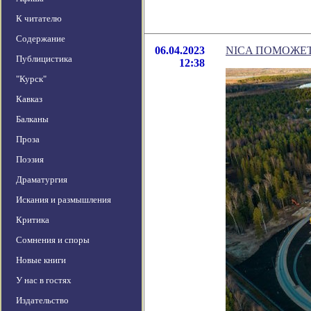
К читателю
Содержание
06.04.2023
NICA ПОМОЖЕТ
Публицистика
12:38
"Курск"
Кавказ
Балканы
Проза
Поэзия
Драматургия
Искания и размышления
Критика
Сомнения и споры
Новые книги
У нас в гостях
Издательство