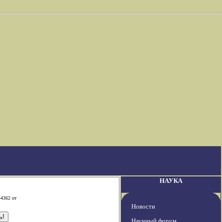
НАУКА
-4362 от
Новости
Научный форум