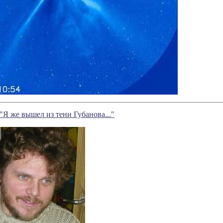
"Я же вышел из тени Губанова..."