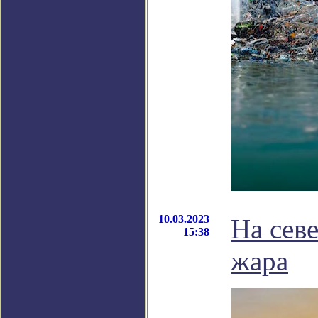
10.03.2023
На сев
15:38
жара