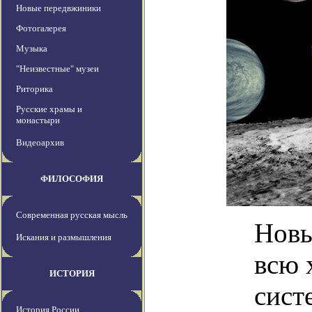
Новые передвжиники
Фотогалерея
Музыка
"Неизвестные" музеи
Риторика
Русские храмы и
монастыри
Видеоархив
ФИЛОСОФИЯ
Современная русская мысль
Новы
Искания и размышления
всю 
ИСТОРИЯ
сист
История России