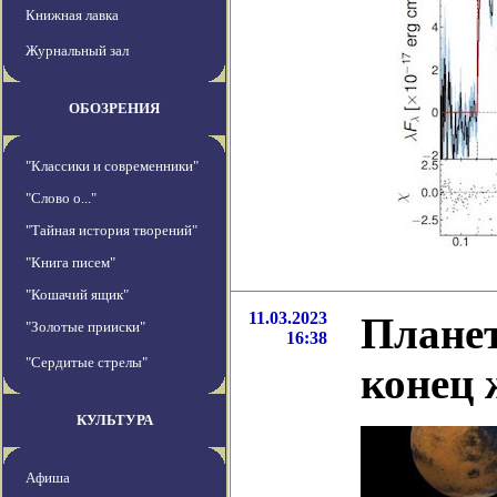
Книжная лавка
Журнальный зал
ОБОЗРЕНИЯ
"Классики и современники"
"Слово о..."
"Тайная история творений"
"Книга писем"
"Кошачий ящик"
11.03.2023
Планет
"Золотые прииски"
16:38
"Сердитые стрелы"
конец 
КУЛЬТУРА
Афиша