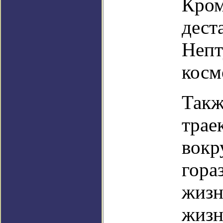
Кром
дест
Непт
косм
Такж
трае
вокр
гора
жизн
жизн