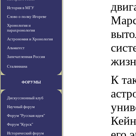
двиг
История в МГУ
Марс
Слово о полку Игореве
Хронология и
выто
парахронология
Астрономия и Хронология
сист
Альмагест
Запечатленная Россия
жизн
Сталиниана
К та
ФОРУМЫ
астр
Дискуссионный клуб
унив
Научный форум
Форум "Русская идея"
Кейн
Форум "Курск"
его 
Исторический форум