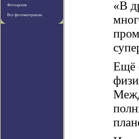
«В д
Фотоархив
Все фотоматериалы
мног
пром
супе
Ещё 
физи
Меж
полн
план