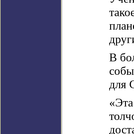
тако
план
друг
В бо
собы
для 
«Эта
толч
дост