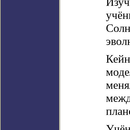
Изуч
учён
Солн
эвол
Кейн
моде
меня
межд
план
Учён