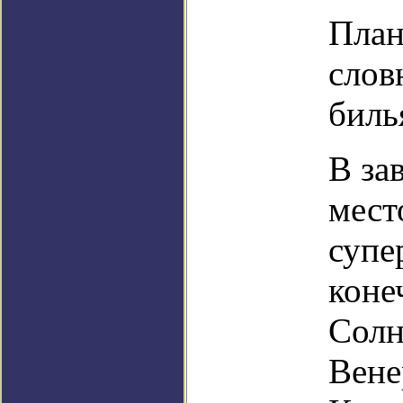
План
слов
биль
В за
мест
супе
коне
Солн
Вене