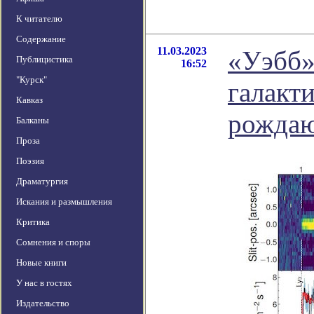
К читателю
Содержание
11.03.2023
«Уэбб»
Публицистика
16:52
"Курск"
галакти
Кавказ
рождаю
Балканы
Проза
Поэзия
Драматургия
Искания и размышления
Критика
Сомнения и споры
Новые книги
У нас в гостях
Издательство