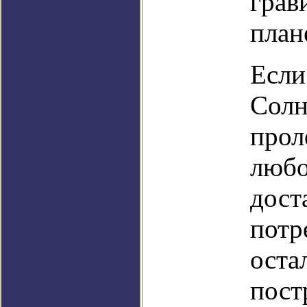
грав
план
Если
Солн
прол
любо
дост
потр
оста
пост