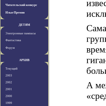
изве
Читательский конкурс
искл
Илья-Премия
ДЕТЯМ
Сама
Электронные пампасы
груп
Фантастика
врем
Форум
гига
АРХИВ
боль
Текущий
2003
А ме
2002
2001
«сре
2000
1999