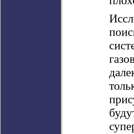
плох
Иссл
поис
сист
газо
дале
толь
прис
буду
супе