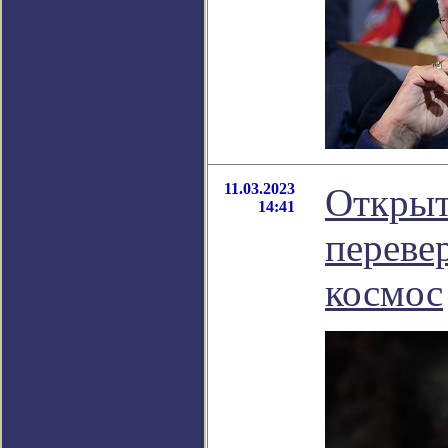
11.03.2023
Открыт
14:41
переве
космос