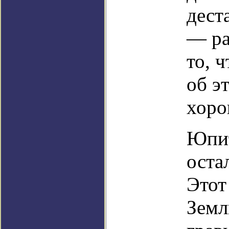
дест
— ра
то, 
об э
хоро
Юпит
оста
Этот
Земл