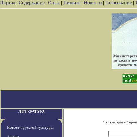
Портал
|
Содержание
|
О нас
|
Пишите
|
Новости
|
Голосование
|
ЛИТЕРАТУРА
"Русский переплет" заре
Новости русской культуры
Афиша