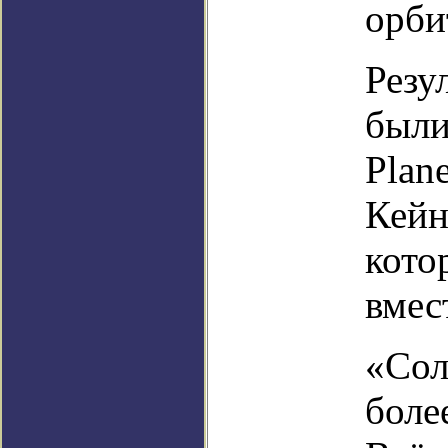
орби
Резу
были
Plane
Кейн
кото
вмес
«Сол
боле