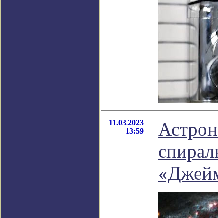
11.03.2023
Астрон
13:59
спирал
«Джейм