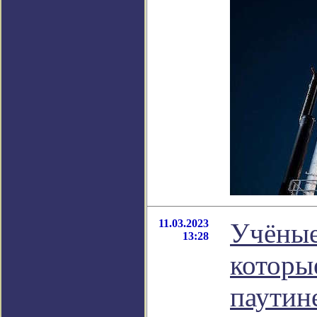
11.03.2023
Учёные
13:28
которы
паутине