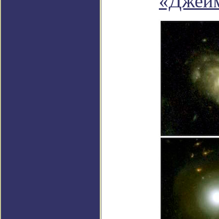
«Джейм