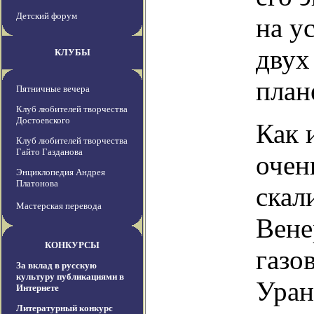
Детский форум
на у
двух
КЛУБЫ
план
Пятничные вечера
Клуб любителей творчества
Достоевского
Как 
Клуб любителей творчества
Гайто Газданова
очен
Энциклопедия Андрея
Платонова
скал
Мастерская перевода
Вене
КОНКУРСЫ
газо
За вклад в русскую
культуру публикациями в
Уран
Интернете
Литературный конкурс