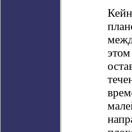
Кейн
план
межд
этом
оста
тече
врем
мале
напр