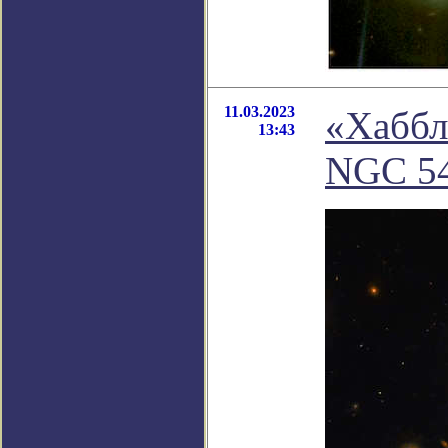
11.03.2023
«Хаббл
13:43
NGC 5