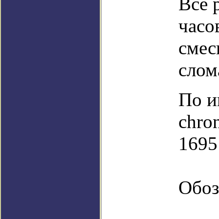
Всё 
часо
смес
слом
По и
chro
1695
Обоз