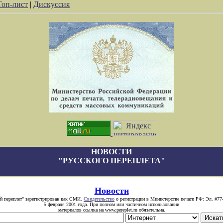
Топ-лист
|
Дискуссия
НОВОСТИ
"РУССКОГО ПЕРЕПЛЕТА"
Новости
й переплет" зарегистрирован как СМИ.
Свидетельство
о регистрации в Министерстве печати РФ: Эл. #77
5 февраля 2001 года. При полном или частичном использовании
материалов ссылка на www.pereplet.ru обязательна.