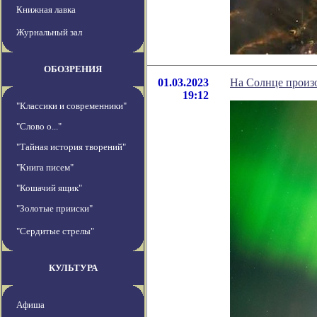
Книжная лавка
Журнальный зал
ОБОЗРЕНИЯ
01.03.2023
На Солнце произ
19:12
"Классики и современники"
"Слово о..."
"Тайная история творений"
"Книга писем"
"Кошачий ящик"
"Золотые прииски"
"Сердитые стрелы"
КУЛЬТУРА
Афиша