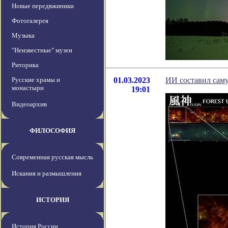
Новые передвжиники
Фотогалерея
Музыка
"Неизвестные" музеи
Риторика
Русские храмы и
01.03.2023
ИИ составил сам
монастыри
19:01
Видеоархив
ФИЛОСОФИЯ
Современная русская мысль
Искания и размышления
ИСТОРИЯ
История России