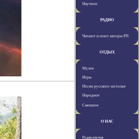
Научпоп
РАДИО
Читают и поют авторы РП
ОТДЫХ
Музеи
Игры
Песни русского застолья
Народное
Смешное
О НАС
Редколлегия