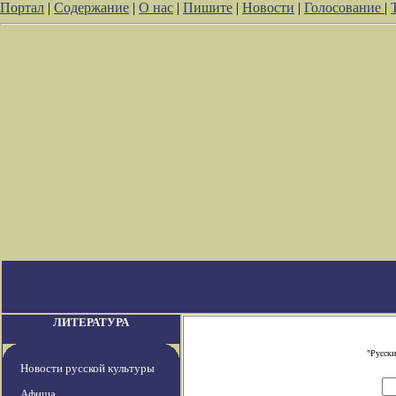
Портал
|
Содержание
|
О нас
|
Пишите
|
Новости
|
Голосование
|
ЛИТЕРАТУРА
"Русски
Новости русской культуры
Афиша