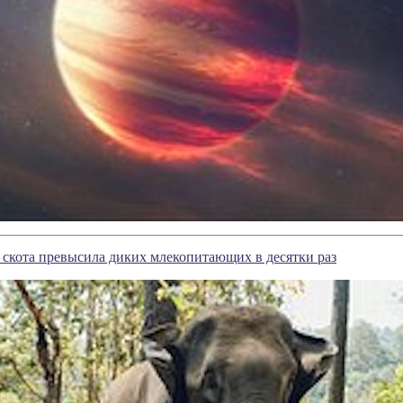
скота превысила диких млекопитающих в десятки раз