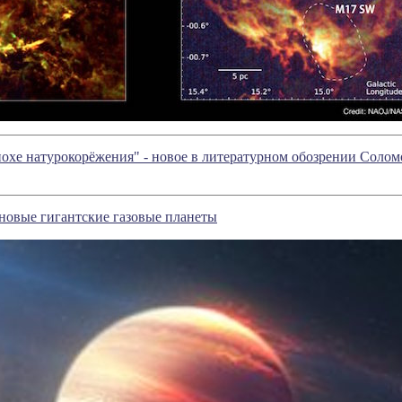
охе натурокорёжения" - новое в литературном обозрении Соло
новые гигантские газовые планеты