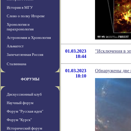
История в МГУ
Слово о полку Игореве
Хронология и
парахронология
Астрономия и Хронология
Альмагест
01.03.2023
"Исключения в эп
Запечатленная Россия
18:44
Сталиниана
01.03.2023
Обнаружены две 
18:10
ФОРУМЫ
Дискуссионный клуб
Научный форум
Форум "Русская идея"
Форум "Курск"
Исторический форум