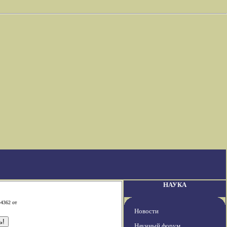
НАУКА
-4362 от
Новости
Научный форум