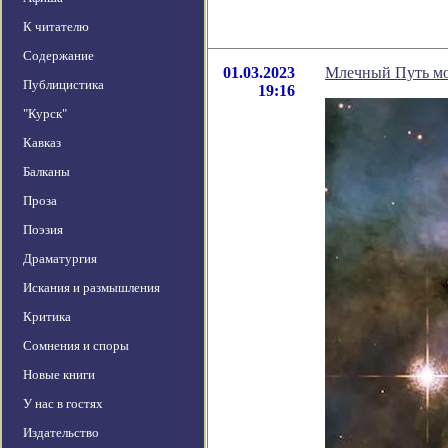
К читателю
Содержание
01.03.2023
Млечный Путь мо
Публицистика
19:16
"Курск"
Кавказ
Балканы
Проза
Поэзия
Драматургия
Искания и размышления
Критика
Сомнения и споры
Новые книги
У нас в гостях
Издательство