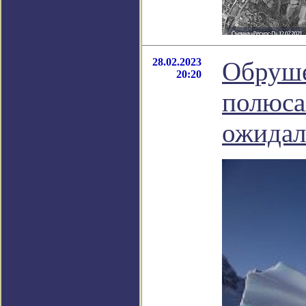
28.02.2023
Обруше
20:20
полюса
ожидал