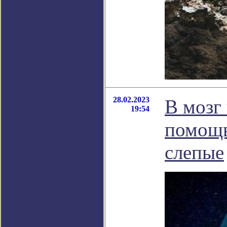
28.02.2023
В мозг
19:54
помощь
слепые