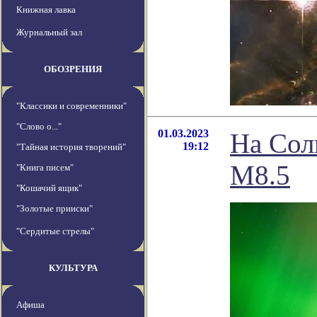
Книжная лавка
Журнальный зал
ОБОЗРЕНИЯ
"Классики и современники"
"Слово о..."
01.03.2023
На Сол
19:12
"Тайная история творений"
М8.5
"Книга писем"
"Кошачий ящик"
"Золотые прииски"
"Сердитые стрелы"
КУЛЬТУРА
Афиша