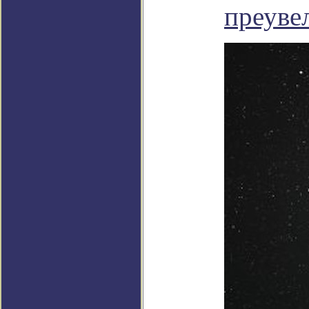
преуве