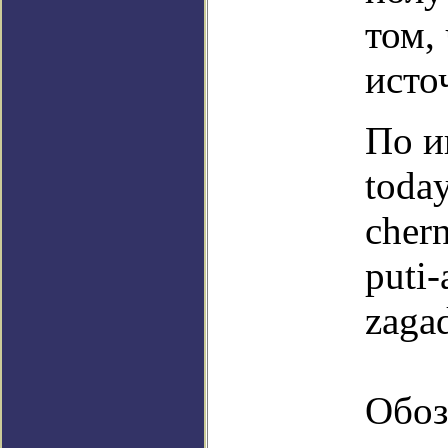
том,
исто
По и
toda
cher
puti-
zaga
Обоз