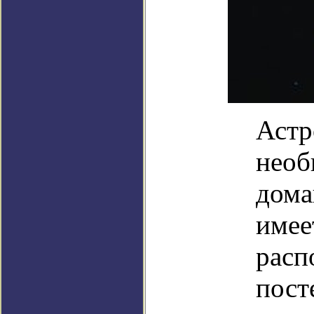
Астр
необ
дома
имее
расп
пост