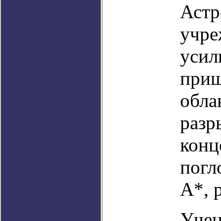
Астр
учре
усил
приш
обла
разр
конц
погл
А*, 
Учен