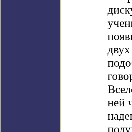
диск
учен
появ
двух
подо
гово
Всел
ней 
наде
полу