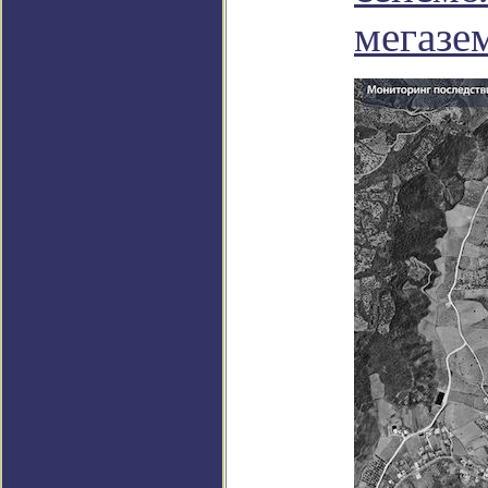
мегазе