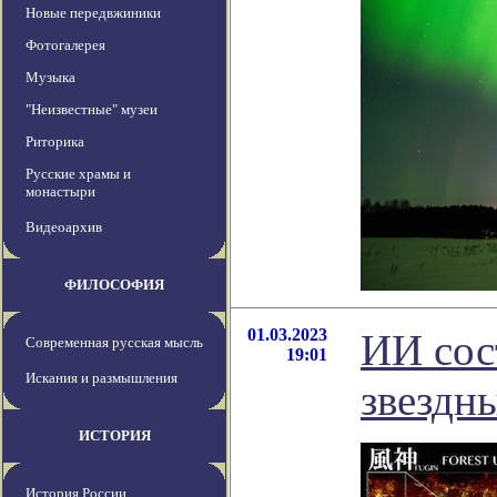
Новые передвжиники
Фотогалерея
Музыка
"Неизвестные" музеи
Риторика
Русские храмы и
монастыри
Видеоархив
ФИЛОСОФИЯ
01.03.2023
ИИ сос
Современная русская мысль
19:01
Искания и размышления
звездн
ИСТОРИЯ
История России