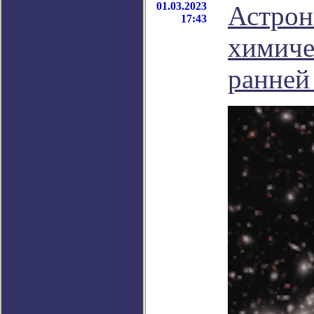
01.03.2023
Астрон
17:43
химиче
ранней