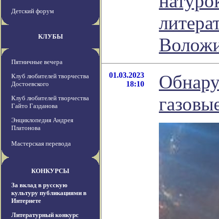
натуро
Детский форум
литера
КЛУБЫ
Волож
Пятничные вечера
01.03.2023
Обнару
Клуб любителей творчества
18:10
Достоевского
газовы
Клуб любителей творчества
Гайто Газданова
Энциклопедия Андрея
Платонова
Мастерская перевода
КОНКУРСЫ
За вклад в русскую
культуру публикациями в
Интернете
Литературный конкурс