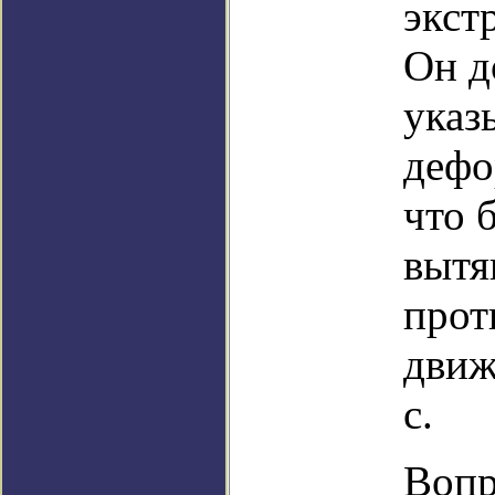
экст
Он д
указ
дефо
что 
вытя
прот
движ
с.
Вопр