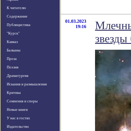
К читателю
Содержание
01.03.2023
Млечны
Публицистика
19:16
"Курск"
звезды
Кавказ
Балканы
Проза
Поэзия
Драматургия
Искания и размышления
Критика
Сомнения и споры
Новые книги
У нас в гостях
Издательство