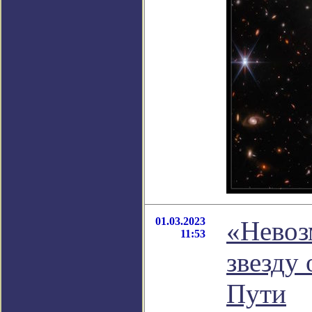
01.03.2023
«Нево
11:53
звезду
Пути