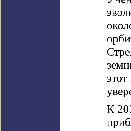
эвол
окол
орби
Стре
земн
этот
увер
К 20
приб