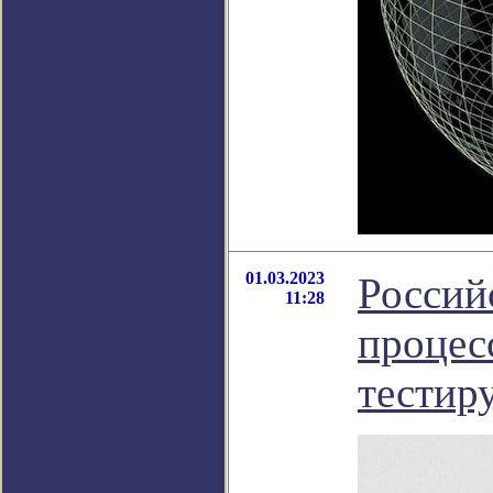
01.03.2023
Россий
11:28
процес
тестир