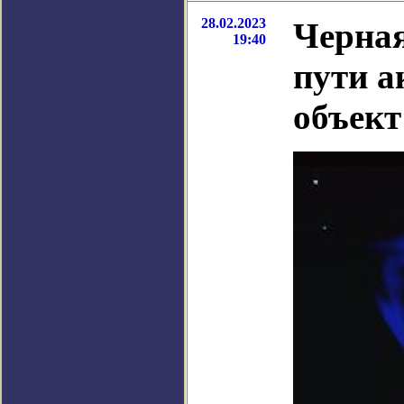
28.02.2023
Черная
19:40
пути а
объект