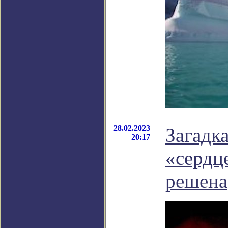
28.02.2023
Загадк
20:17
«сердц
решена