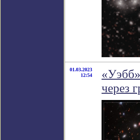
01.03.2023
«Уэбб»
12:54
через 