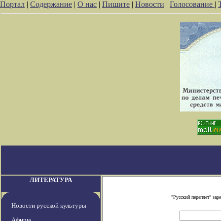
Портал
|
Содержание
|
О нас
|
Пишите
|
Новости
|
Голосование
|
ЛИТЕРАТУРА
"Русский переплет" за
Новости русской культуры
Афиша