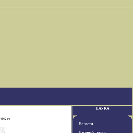
НАУКА
-4362 от
Новости
Научный форум