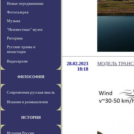
Новые передвжиники
Фотогалерея
Музыка
"Неизвестные" музеи
Риторика
Русские храмы и
монастыри
Видеоархив
28.02.2023
МОДЕЛЬ ТРАНС
18:18
ФИЛОСОФИЯ
Современная русская мысль
Искания и размышления
ИСТОРИЯ
История России