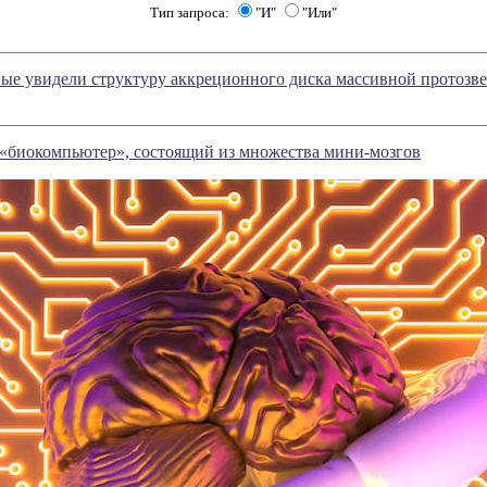
Тип запроса:
"И"
"Или"
ые увидели структуру аккреционного диска массивной протоз
 «биокомпьютер», состоящий из множества мини-мозгов