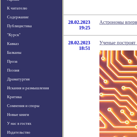
К читателю
Содержание
28.02.2023
Астрономы вперв
Публицистика
19:25
"Курск"
28.02.2023
Ученые построят
Кавказ
18:51
Балканы
Проза
Поэзия
Драматургия
Искания и размышления
Критика
Сомнения и споры
Новые книги
У нас в гостях
Издательство