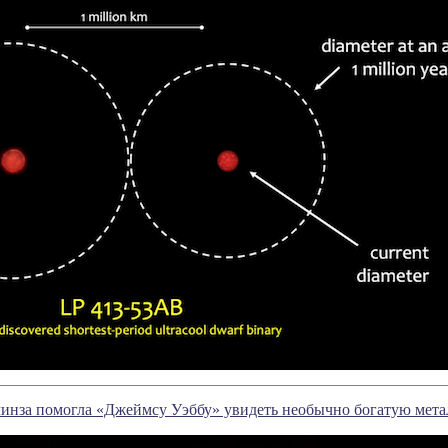
линза помогла «Джеймсу Уэббу» увидеть необычно богатую мета