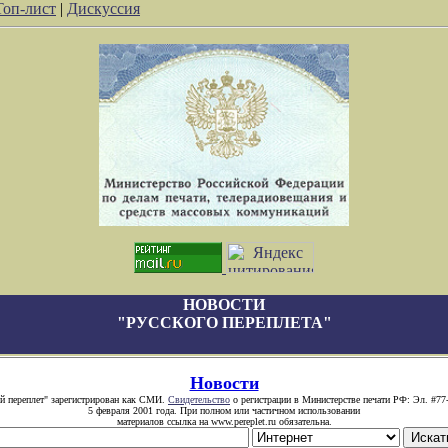
Топ-лист
|
Дискуссия
НОВОСТИ
"РУССКОГО ПЕРЕПЛЕТА"
Новости
й переплет" зарегистрирован как СМИ.
Свидетельство
о регистрации в Министерстве печати РФ: Эл. #77
5 февраля 2001 года. При полном или частичном использовании
материалов ссылка на www.pereplet.ru обязательна.