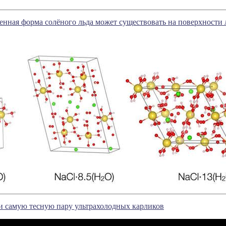
нная форма солёного льда может существовать на поверхности
 самую тесную пару ультрахолодных карликов