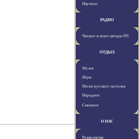
Научпоп
РАДИО
Читают и поют авторы РП
ОТДЫХ
Музеи
Игры
Песни русского застолья
Народное
Смешное
О НАС
Редколлегия