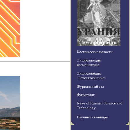
Космические новости
Энциклопедия
космонавтика
Энциклопедия
"Естествознание"
Журнальный зал
Физматлит
News of Russian Science and
Technology
Научные семинары