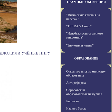
НАУЧНЫЕ ОБОЗРЕНИЯ
"Физические явления на
небесах"
"TERRA & Comp"
"Неизбежность странного
микромира"
"Биология и жизнь"
ЕДЛОЖИЛИ УЧЁНЫЕ ННГУ
ОБРАЗОВАНИЕ
Открытое письмо министру
образования
Антиреформа
Соросовский
образовательный журнал
Биология
Науки о Земле