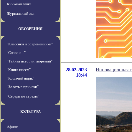
Книжная лавка
Журнальный зал
ОБОЗРЕНИЯ
"Классики и современники"
"Слово о..."
"Тайная история творений"
28.02.2023
Инновационная ге
"Книга писем"
18:44
"Кошачий ящик"
"Золотые прииски"
"Сердитые стрелы"
КУЛЬТУРА
Афиша