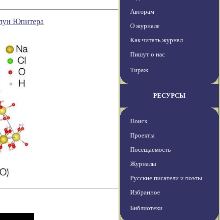
Авторам
 лун Юпитера
О журнале
Как читать журнал
Пишут о нас
Тираж
РЕСУРСЫ
Поиск
Проекты
Посещаемость
Журналы
Русские писатели и поэты
Избранное
Библиотеки