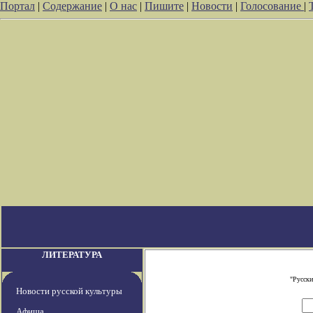
Портал
|
Содержание
|
О нас
|
Пишите
|
Новости
|
Голосование
|
ЛИТЕРАТУРА
"Русски
Новости русской культуры
Афиша