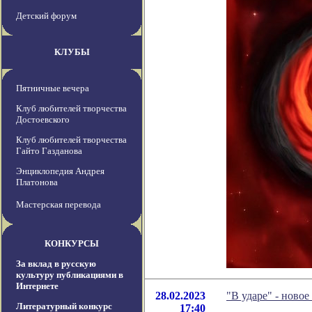
Детский форум
КЛУБЫ
Пятничные вечера
Клуб любителей творчества
Достоевского
Клуб любителей творчества
Гайто Газданова
Энциклопедия Андрея
Платонова
Мастерская перевода
КОНКУРСЫ
За вклад в русскую
культуру публикациями в
Интернете
28.02.2023
"В ударе" - ново
Литературный конкурс
17:40