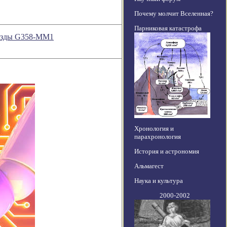
Почему молчит Вселенная?
Парниковая катастрофа
везды G358-MM1
Хронология и
парахронология
История и астрономия
Альмагест
Наука и культура
2000-2002