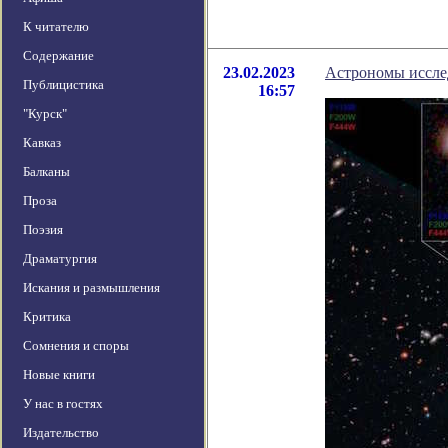
К читателю
Содержание
23.02.2023
Астрономы исслед
Публицистика
16:57
"Курск"
Кавказ
Балканы
Проза
Поэзия
Драматургия
Искания и размышления
Критика
Сомнения и споры
Новые книги
У нас в гостях
Издательство