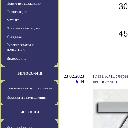
Новые передвжиники
Фотогалерея
Музыка
"Неизвестные" музеи
Риторика
Русские храмы и
монастыри
Видеоархив
ФИЛОСОФИЯ
23.02.2023
Глава AMD: через
16:44
вычислений
Современная русская мысль
Искания и размышления
ИСТОРИЯ
История России