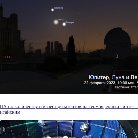
А по количеству и качеству патентов на термоядерный синтез
китайским