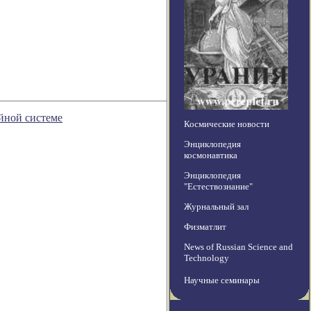
йной системе
Космические новости
Энциклопедия
космонавтика
Энциклопедия
"Естествознание"
Журнальный зал
Физматлит
News of Russian Science and
Technology
Научные семинары