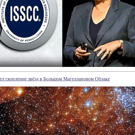
ел скопление звёзд в Большом Магеллановом Облаке