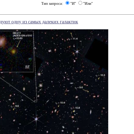
Тип запроса:
"И"
"Или"
уют одну из самых далеких галактик