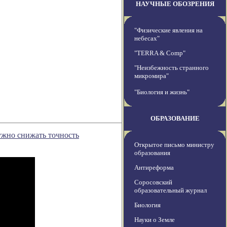
НАУЧНЫЕ ОБОЗРЕНИЯ
"Физические явления на
небесах"
"TERRA & Comp"
"Неизбежность странного
микромира"
"Биология и жизнь"
ОБРАЗОВАНИЕ
ужно снижать точность
Открытое письмо министру
образования
Антиреформа
Соросовский
образовательный журнал
Биология
Науки о Земле