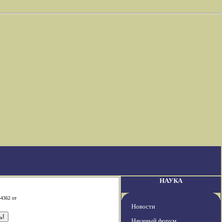
НАУКА
-4362 от
Новости
Научный форум