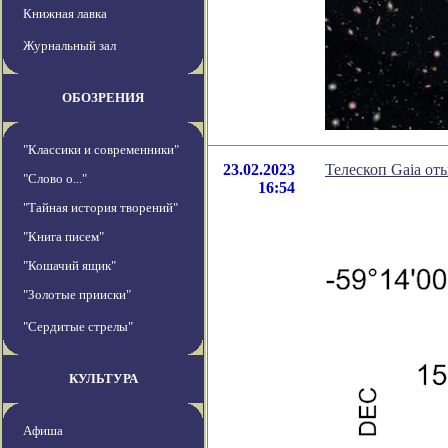
Книжная лавка
Журнальный зал
ОБОЗРЕНИЯ
"Классики и современники"
23.02.2023
Телескоп Gaia от
"Слово о..."
16:54
"Тайная история творений"
"Книга писем"
"Кошачий ящик"
"Золотые прииски"
"Сердитые стрелы"
КУЛЬТУРА
Афиша