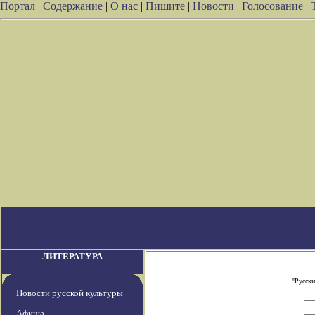
Портал
|
Содержание
|
О нас
|
Пишите
|
Новости
|
Голосование
|
ЛИТЕРАТУРА
"Русски
Новости русской культуры
Афиша