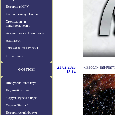
История в МГУ
Слово о полку Игореве
Хронология и
парахронология
Астрономия и Хронология
Альмагест
Запечатленная Россия
Сталиниана
23.02.2023
«Хаббл» запечатл
ФОРУМЫ
13:14
Дискуссионный клуб
Научный форум
Форум "Русская идея"
Форум "Курск"
Исторический форум