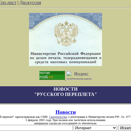
Топ-лист
|
Дискуссия
НОВОСТИ
"РУССКОГО ПЕРЕПЛЕТА"
Новости
й переплет" зарегистрирован как СМИ.
Свидетельство
о регистрации в Министерстве печати РФ: Эл. #77
5 февраля 2001 года. При полном или частичном использовании
материалов ссылка на www.pereplet.ru обязательна.