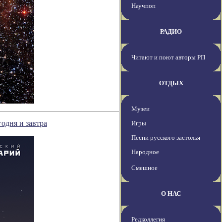
Научпоп
РАДИО
Читают и поют авторы РП
ОТДЫХ
Музеи
одня и завтра
Игры
Песни русского застолья
Народное
Смешное
О НАС
Редколлегия