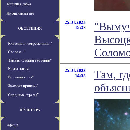
Книжная лавка
Журнальный зал
25.01.2023
"Вымуч
15:38
ОБОЗРЕНИЯ
Высоцк
"Классики и современники"
Соломо
"Слово о..."
"Тайная история творений"
"Книга писем"
25.01.2023
Там, г
14:55
"Кошачий ящик"
объясн
"Золотые прииски"
"Сердитые стрелы"
КУЛЬТУРА
Афиша