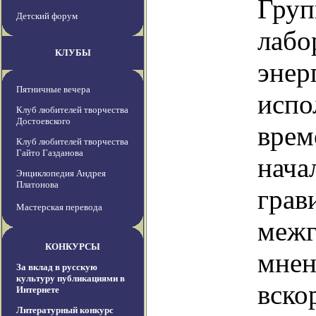
Груп
Детский форум
лабо
КЛУБЫ
энер
Пятничные вечера
испо
Клуб любителей творчества
Достоевского
врем
Клуб любителей творчества
Гайто Газданова
нача
Энциклопедия Андрея
Платонова
грав
Мастерская перевода
межг
КОНКУРСЫ
мнен
За вклад в русскую
культуру публикациями в
вско
Интернете
Литературный конкурс