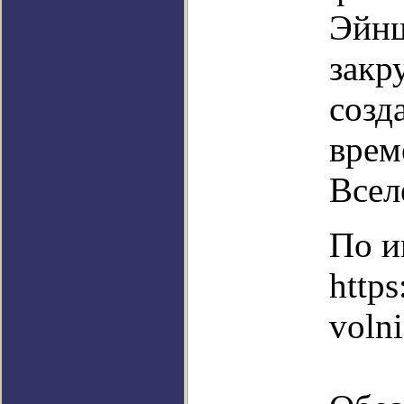
Эйнш
закр
созд
врем
Всел
По и
https
voln