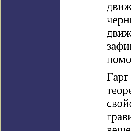
движ
черн
движ
зафи
помо
Гарг
теор
свой
грав
веще