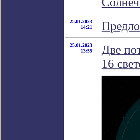
Солнеч
25.01.2023
Предло
14:21
25.01.2023
Две по
13:55
16 све