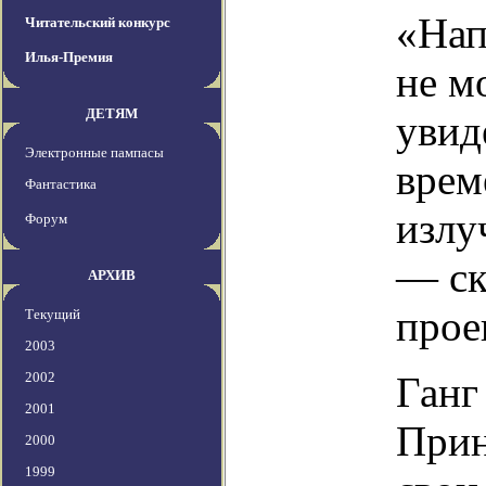
«Нап
Читательский конкурс
Илья-Премия
не м
ДЕТЯМ
увид
Электронные пампасы
врем
Фантастика
излу
Форум
— ск
АРХИВ
прое
Текущий
2003
2002
Ганг
2001
Прин
2000
1999