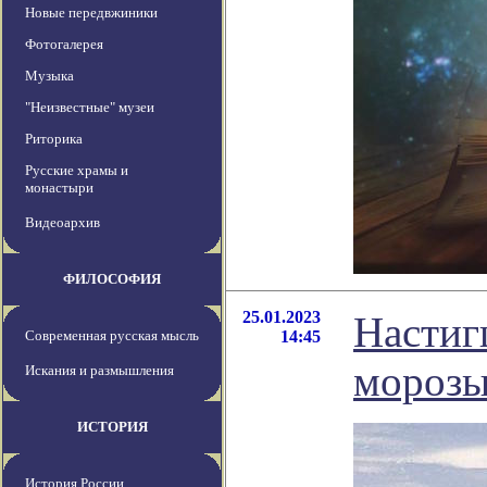
Новые передвжиники
Фотогалерея
Музыка
"Неизвестные" музеи
Риторика
Русские храмы и
монастыри
Видеоархив
ФИЛОСОФИЯ
25.01.2023
Настиг
Современная русская мысль
14:45
морозы
Искания и размышления
ИСТОРИЯ
История России