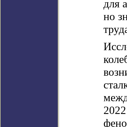
для 
но з
труд
Иссл
коле
возн
стал
межд
2022
фено