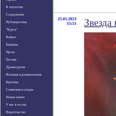
К читателю
Содержание
25.01.2023
Звезда
Публицистика
15:51
"Курск"
Кавказ
Балканы
Проза
Поэзия
Драматургия
Искания и размышления
Критика
Сомнения и споры
Новые книги
У нас в гостях
Издательство