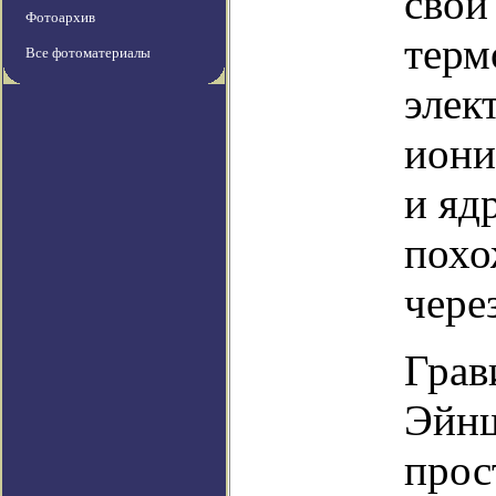
свои
Фотоархив
терм
Все фотоматериалы
элек
иони
и яд
похо
чере
Грав
Эйнш
прос