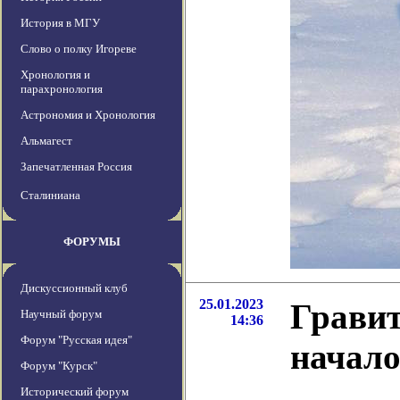
История в МГУ
Слово о полку Игореве
Хронология и
парахронология
Астрономия и Хронология
Альмагест
Запечатленная Россия
Сталиниана
ФОРУМЫ
Дискуссионный клуб
25.01.2023
Гравит
Научный форум
14:36
Форум "Русская идея"
начало
Форум "Курск"
Исторический форум