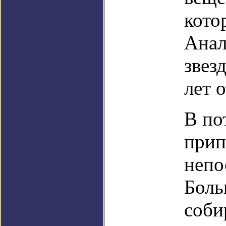
кото
Анал
звез
лет 
В по
прип
непо
Боль
соби