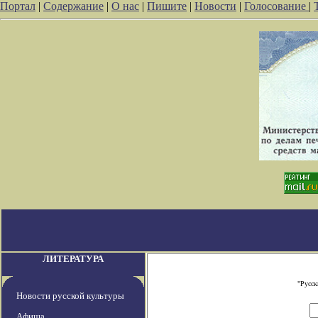
Портал
|
Содержание
|
О нас
|
Пишите
|
Новости
|
Голосование
|
ЛИТЕРАТУРА
"Русск
Новости русской культуры
Афиша