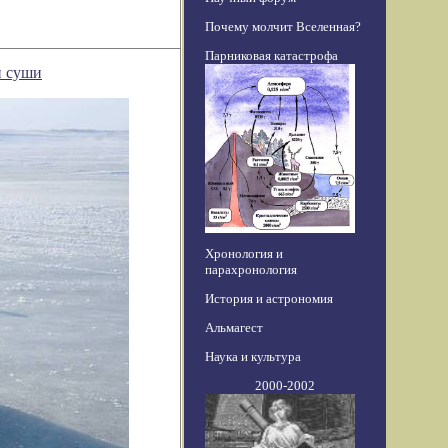
Почему молчит Вселенная?
Парниковая катастрофа
и суши
Хронология и
парахронология
История и астрономия
Альмагест
Наука и культура
2000-2002