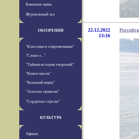
Книжная лавка
Журнальный зал
22.12.2022
Российск
ОБОЗРЕНИЯ
13:16
"Классики и современники"
"Слово о..."
"Тайная история творений"
"Книга писем"
"Кошачий ящик"
"Золотые прииски"
"Сердитые стрелы"
КУЛЬТУРА
Афиша