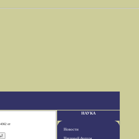
НАУКА
-4362 от
Новости
Научный форум