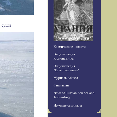
и суши
Космические новости
Энциклопедия
космонавтика
Энциклопедия
"Естествознание"
Журнальный зал
Физматлит
News of Russian Science and
Technology
Научные семинары