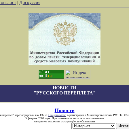
Топ-лист
|
Дискуссия
НОВОСТИ
"РУССКОГО ПЕРЕПЛЕТА"
Новости
й переплет" зарегистрирован как СМИ.
Свидетельство
о регистрации в Министерстве печати РФ: Эл. #77
5 февраля 2001 года. При полном или частичном использовании
материалов ссылка на www.pereplet.ru обязательна.