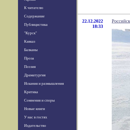
К читателю
Содержание
22.12.2022
Российск
Публицистика
18:33
"Курск"
Кавказ
Балканы
Проза
Поэзия
Драматургия
Искания и размышления
Критика
Сомнения и споры
Новые книги
У нас в гостях
Издательство