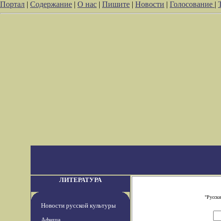
Портал
|
Содержание
|
О нас
|
Пишите
|
Новости
|
Голосование
|
ЛИТЕРАТУРА
"Русски
Новости русской культуры
Афиша