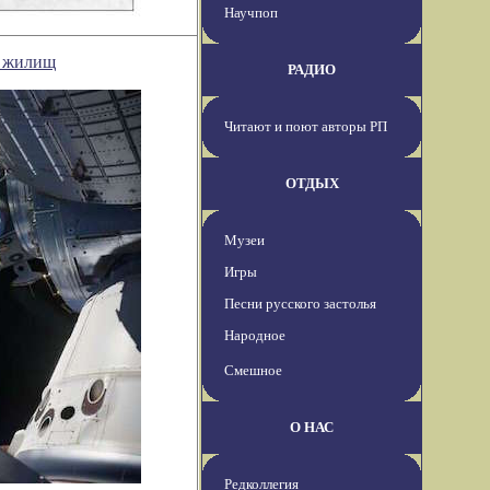
Научпоп
х жилищ
РАДИО
Читают и поют авторы РП
ОТДЫХ
Музеи
Игры
Песни русского застолья
Народное
Смешное
О НАС
Редколлегия