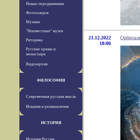
Новые передвжиники
Фотогалерея
Музыка
"Неизвестные" музеи
21.12.2022
Орбиталь
Риторика
18:06
Русские храмы и
монастыри
Видеоархив
ФИЛОСОФИЯ
Современная русская мысль
Искания и размышления
ИСТОРИЯ
История России