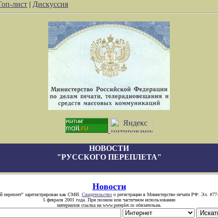
Топ-лист
|
Дискуссия
НОВОСТИ
"РУССКОГО ПЕРЕПЛЕТА"
Новости
й переплет" зарегистрирован как СМИ.
Свидетельство
о регистрации в Министерстве печати РФ: Эл. #77
5 февраля 2001 года. При полном или частичном использовании
материалов ссылка на www.pereplet.ru обязательна.