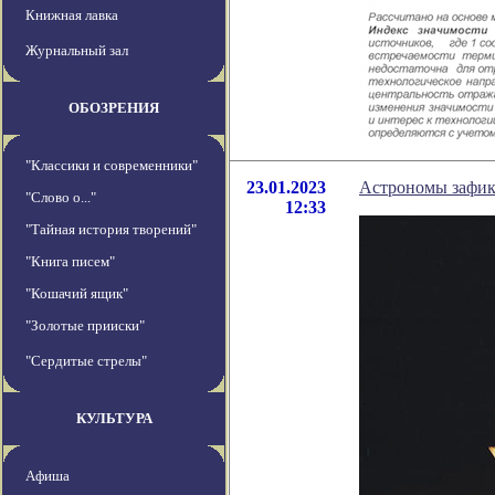
Книжная лавка
Журнальный зал
ОБОЗРЕНИЯ
"Классики и современники"
23.01.2023
Астрономы зафикс
"Слово о..."
12:33
"Тайная история творений"
"Книга писем"
"Кошачий ящик"
"Золотые прииски"
"Сердитые стрелы"
КУЛЬТУРА
Афиша