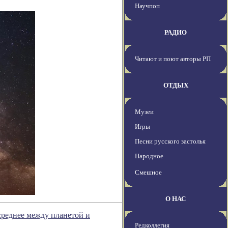
Научпоп
РАДИО
Читают и поют авторы РП
ОТДЫХ
Музеи
Игры
Песни русского застолья
Народное
Смешное
О НАС
среднее между планетой и
Редколлегия