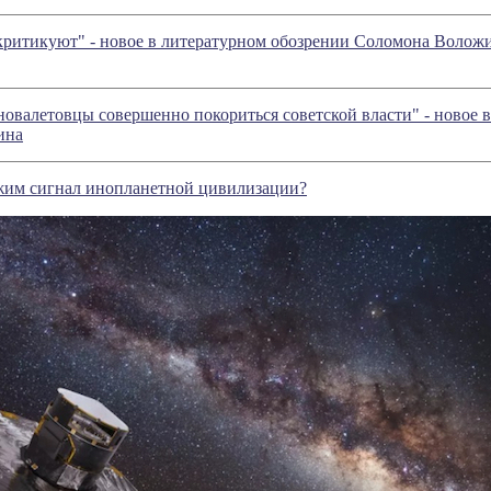
критикуют" - новое в литературном обозрении Соломона Волож
новалетовцы совершенно покориться советской власти" - новое 
ина
жим сигнал инопланетной цивилизации?