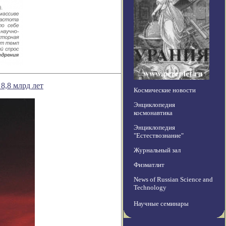
8,8 млрд лет
Космические новости
Энциклопедия
космонавтика
Энциклопедия
"Естествознание"
Журнальный зал
Физматлит
News of Russian Science and
Technology
Научные семинары