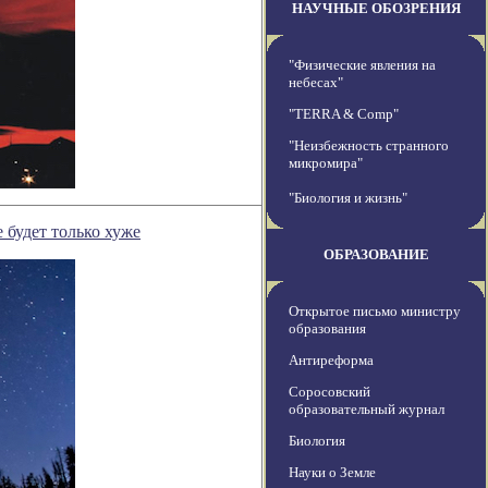
НАУЧНЫЕ ОБОЗРЕНИЯ
"Физические явления на
небесах"
"TERRA & Comp"
"Неизбежность странного
микромира"
"Биология и жизнь"
 будет только хуже
ОБРАЗОВАНИЕ
Открытое письмо министру
образования
Антиреформа
Соросовский
образовательный журнал
Биология
Науки о Земле