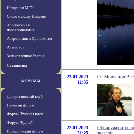
История в МГУ
Слово о полку Игореве
Хронология и
парахронология
Астрономия и Хронология
Альмагест
Запечатленная Россия
Сталиниана
23.01.2023
От Молчания Все
ФОРУМЫ
11:35
Дискуссионный клуб
Научный форум
Форум "Русская идея"
Форум "Курск"
22.01.2023
Обнаружена экзоп
Исторический форум
21:25
звездой