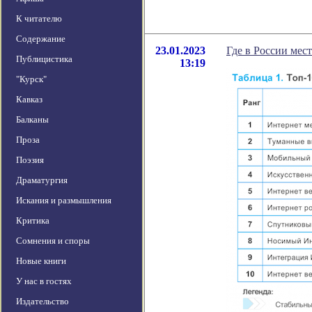
К читателю
Содержание
23.01.2023
Где в России мес
Публицистика
13:19
"Курск"
Кавказ
Балканы
Проза
Поэзия
Драматургия
Искания и размышления
Критика
Сомнения и споры
Новые книги
У нас в гостях
Издательство