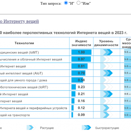
Тип запроса:
"И"
"Или"
то Интернету вещей