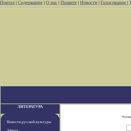
Портал
|
Содержание
|
О нас
|
Пишите
|
Новости
|
Голосование
|
ЛИТЕРАТУРА
"Русски
Новости русской культуры
Афиша