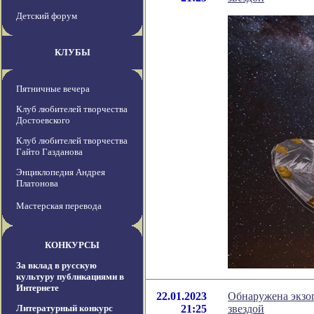
Детский форум
КЛУБЫ
Пятничные вечера
Клуб любителей творчества
Достоевского
Клуб любителей творчества
Гайто Газданова
Энциклопедия Андрея
Платонова
Мастерская перевода
КОНКУРСЫ
За вклад в русскую
культуру публикациями в
Интернете
22.01.2023
Обнаружена экзоп
Литературный конкурс
21:25
звездой