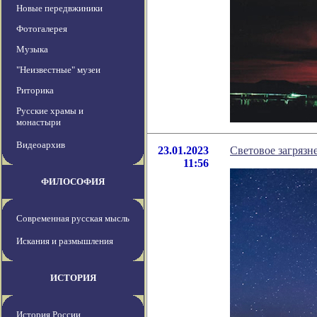
Новые передвжиники
Фотогалерея
Музыка
"Неизвестные" музеи
Риторика
Русские храмы и
монастыри
Видеоархив
23.01.2023
Световое загрязне
11:56
ФИЛОСОФИЯ
Современная русская мысль
Искания и размышления
ИСТОРИЯ
История России