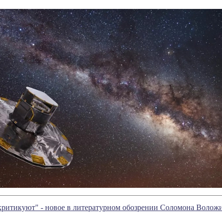
критикуют" - новое в литературном обозрении Соломона Волож