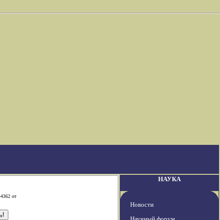
НАУКА
-4362 от
Новости
Научный форум