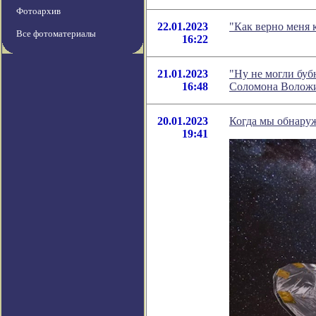
Фотоархив
22.01.2023
"Как верно меня 
Все фотоматериалы
16:22
21.01.2023
"Ну не могли буб
16:48
Соломона Волож
20.01.2023
Когда мы обнару
19:41