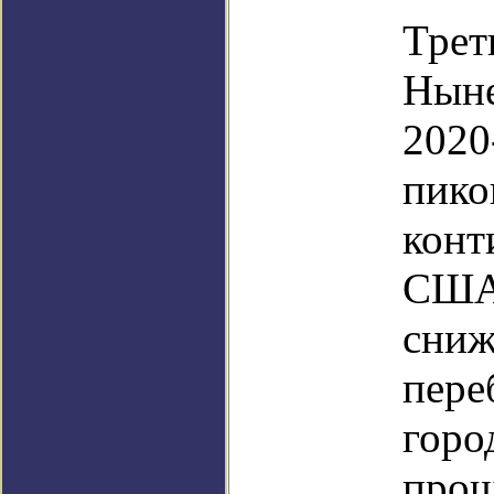
Трет
Ныне
2020
пико
конт
США 
сниж
пере
горо
прош