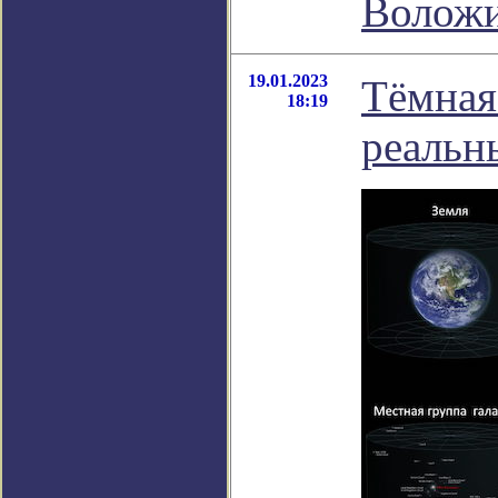
Волож
19.01.2023
Тёмная
18:19
реальн