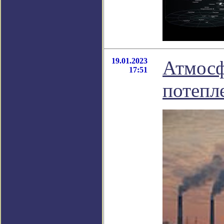
19.01.2023
Атмосф
17:51
потепл