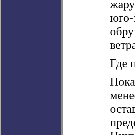
жару
юго-
обру
ветра
Где 
Пока
мене
оста
пред