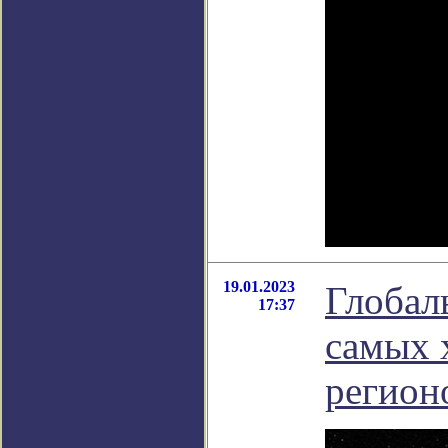
19.01.2023
Глобал
17:37
самых 
регион