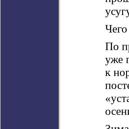
усуг
Чего
По п
уже 
к но
пост
«уст
осен
Зима