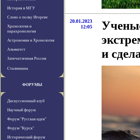
История в МГУ
Слово о полку Игореве
20.01.2023
Учены
Хронология и
12:05
парахронология
экстре
Астрономия и Хронология
Альмагест
и сдел
Запечатленная Россия
Сталиниана
ФОРУМЫ
Дискуссионный клуб
Научный форум
Форум "Русская идея"
Форум "Курск"
Исторический форум