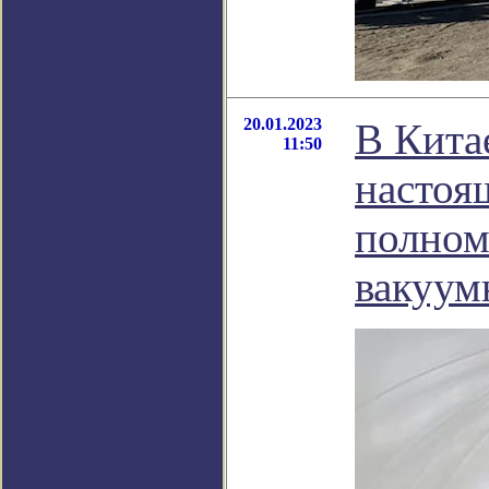
20.01.2023
В Кита
11:50
настоя
полном
вакуум