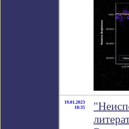
19.01.2023
"Неисп
18:35
литера