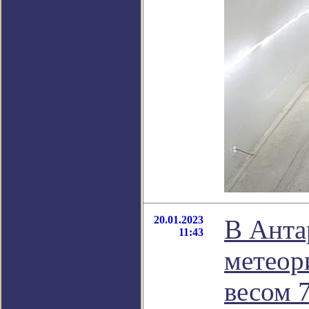
20.01.2023
В Анта
11:43
метеор
весом 7