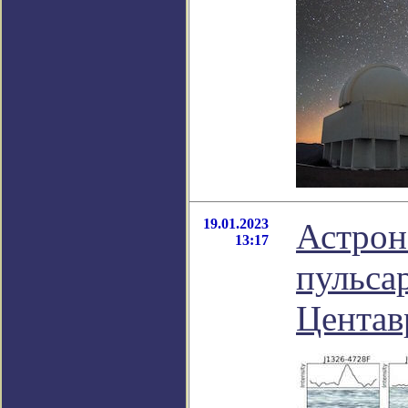
19.01.2023
Астрон
13:17
пульса
Центав