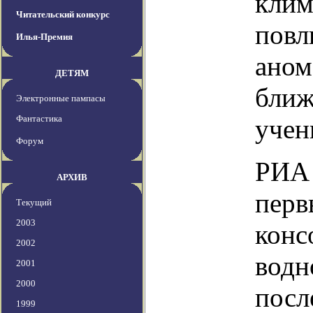
клим
Читательский конкурс
повл
Илья-Премия
аном
ДЕТЯМ
ближ
Электронные пампасы
Фантастика
учен
Форум
РИА 
АРХИВ
перв
Текущий
2003
конс
2002
водн
2001
2000
посл
1999