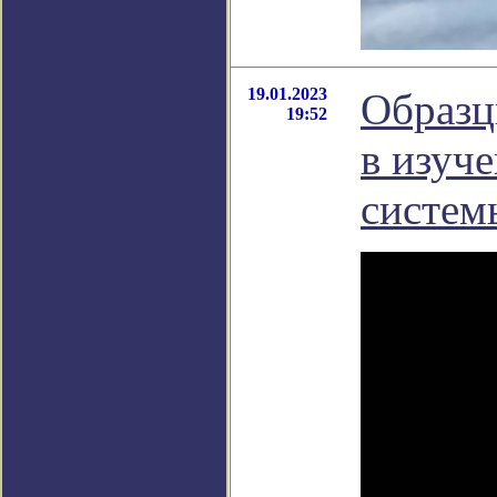
19.01.2023
Образц
19:52
в изуч
систем