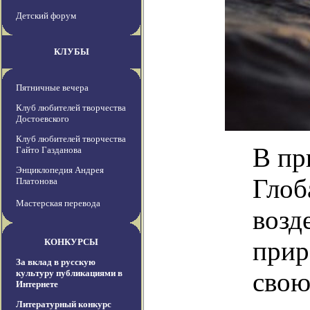
Детский форум
КЛУБЫ
Пятничные вечера
Клуб любителей творчества
Достоевского
Клуб любителей творчества
В пр
Гайто Газданова
Энциклопедия Андрея
Глоб
Платонова
Мастерская перевода
возд
прир
КОНКУРСЫ
За вклад в русскую
свою
культуру публикациями в
Интернете
Литературный конкурс