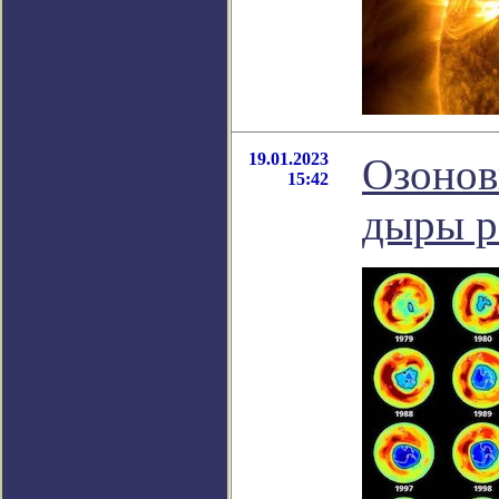
19.01.2023
Озонов
15:42
дыры р