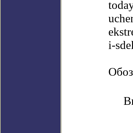
toda
uchen
ekst
i-sde
Обоз
В