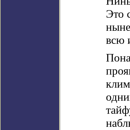
Нинь
Это 
ныне
всю 
Пона
проя
клим
одни
тайф
набл