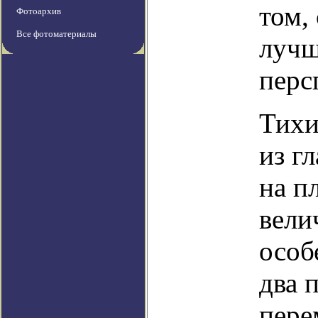
том,
Фотоархив
Все фотоматериалы
лучш
перс
Тихи
из г
на п
вели
особ
два 
пере