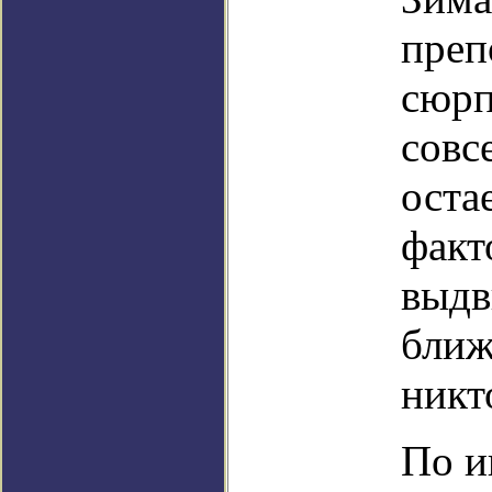
преп
сюрп
совс
оста
факт
выдв
ближ
никт
По и