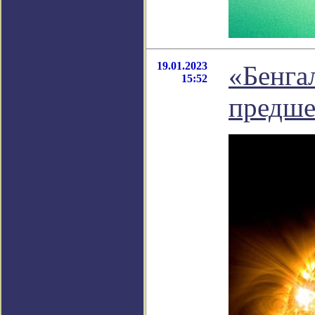
19.01.2023
«Бенга
15:52
предше