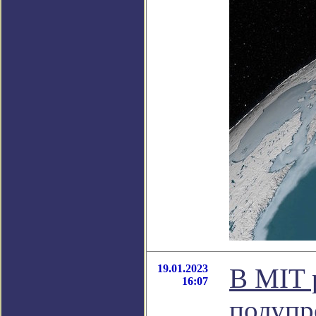
19.01.2023
В MIT 
16:07
полупр