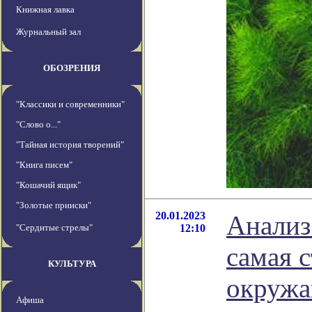
Книжная лавка
Журнальный зал
ОБОЗРЕНИЯ
"Классики и современники"
"Слово о..."
"Тайная история творений"
"Книга писем"
"Кошачий ящик"
"Золотые прииски"
20.01.2023
Анализ
"Сердитые стрелы"
12:10
самая с
КУЛЬТУРА
окружа
Афиша