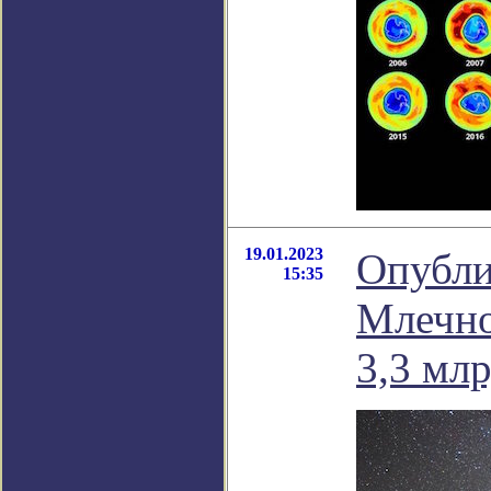
19.01.2023
Опубли
15:35
Млечно
3,3 мл