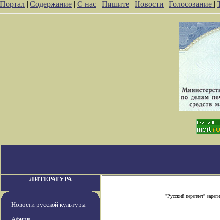
Портал
|
Содержание
|
О нас
|
Пишите
|
Новости
|
Голосование
|
ЛИТЕРАТУРА
"Русский переплет" заре
Новости русской культуры
Афиша