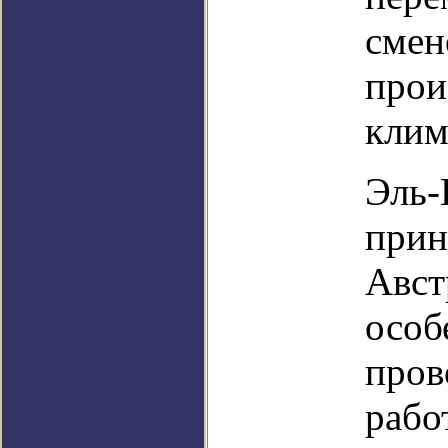
смен
прои
клим
Эль-
прин
Авст
особ
пров
рабо