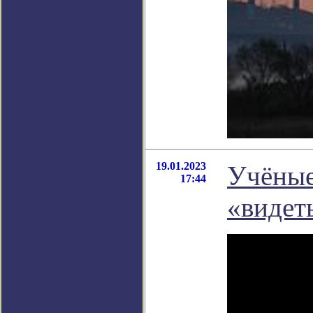
19.01.2023
Учёные
17:44
«видет