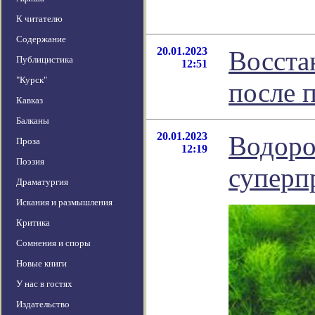
К читателю
Содержание
20.01.2023
Восста
Публицистика
12:51
"Курск"
после 
Кавказ
Балканы
20.01.2023
Водоро
Проза
12:19
Поэзия
суперп
Драматургия
Искания и размышления
Критика
Сомнения и споры
Новые книги
У нас в гостях
Издательство