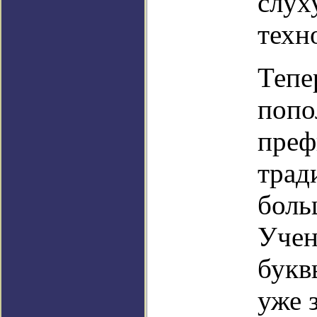
слух
техн
Тепе
попо
преф
трад
боль
Учен
букв
уже 