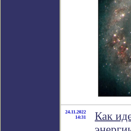
24.11.2022
Как ид
14:31
энерги