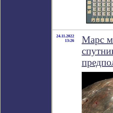
24.11.2022
Марс м
13:26
спутни
предпо