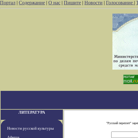
Портал
|
Содержание
|
О нас
|
Пишите
|
Новости
|
Голосование
|
ЛИТЕРАТУРА
"Русский переплет" зар
Новости русской культуры
Афиша