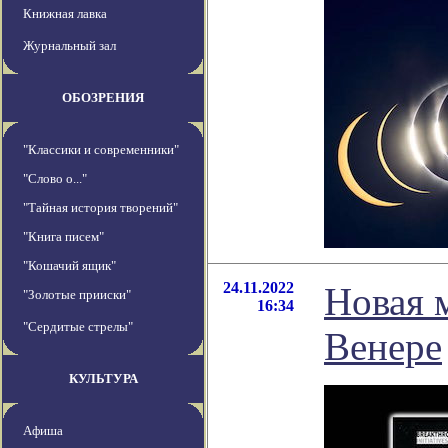
Книжная лавка
Журнальный зал
ОБОЗРЕНИЯ
"Классики и современники"
"Слово о..."
"Тайная история творений"
"Книга писем"
"Кошачий ящик"
24.11.2022
Новая 
"Золотые прииски"
16:34
"Сердитые стрелы"
Венере
КУЛЬТУРА
Афиша