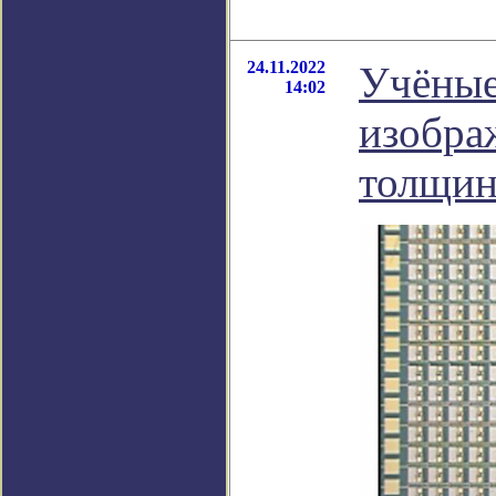
24.11.2022
Учёные
14:02
изобра
толщин