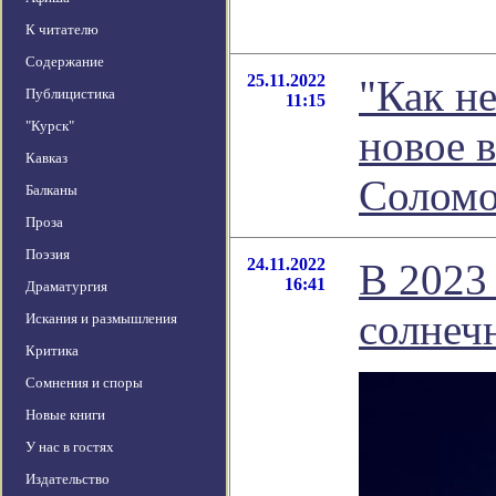
К читателю
Содержание
25.11.2022
"Как н
Публицистика
11:15
"Курск"
новое 
Кавказ
Соломо
Балканы
Проза
Поэзия
24.11.2022
В 2023
16:41
Драматургия
солнеч
Искания и размышления
Критика
Сомнения и споры
Новые книги
У нас в гостях
Издательство