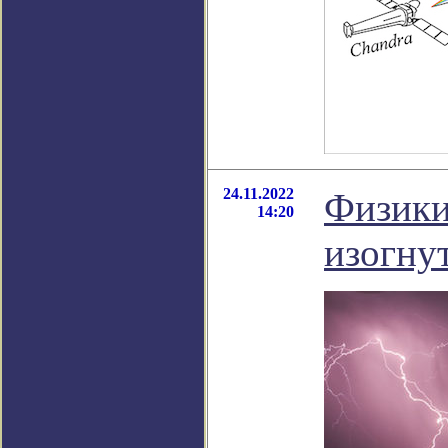
24.11.2022
Физики
14:20
изогну