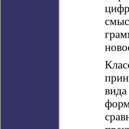
цифр
смыс
грам
ново
Клас
прин
вида
форм
срав