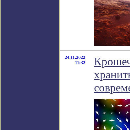
24.11.2022
Крошеч
11:32
хранит
соврем