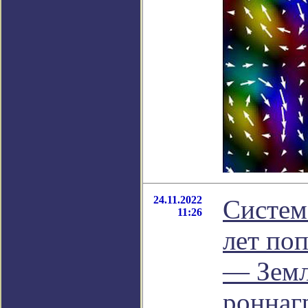
24.11.2022
Систем
11:26
лет по
— Земл
роннаг