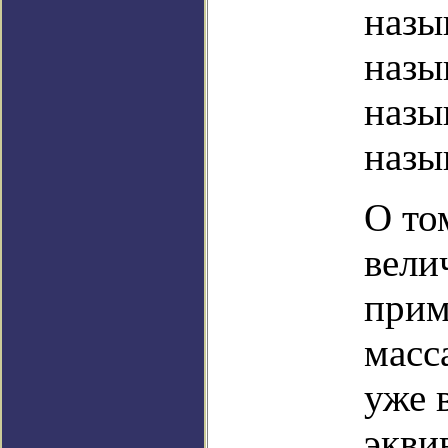
назы
назыв
назы
назы
О то
вели
прим
масс
уже 
экви