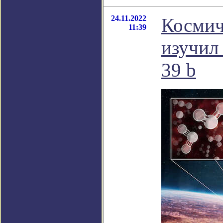
24.11.2022
Космич
11:39
изучил
39 b