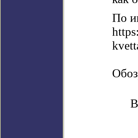
По и
https
kvet
Обоз
В