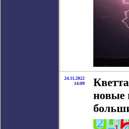
24.11.2022
Кветт
14:09
новые 
больши