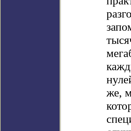
прак
разг
запо
тыся
мега
кажд
нуле
же, 
кото
спец