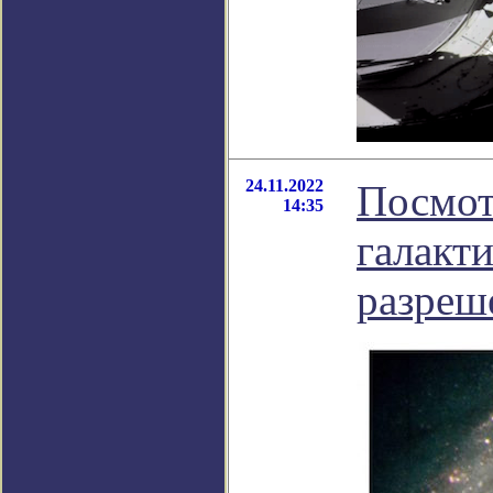
24.11.2022
Посмот
14:35
галакт
разреш