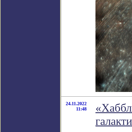
24.11.2022
«Хаббл
11:48
галакт