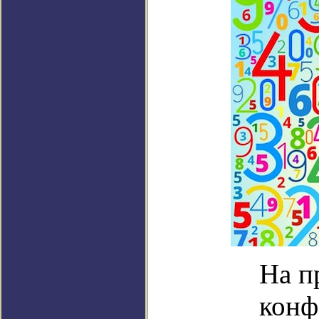
На п
конф