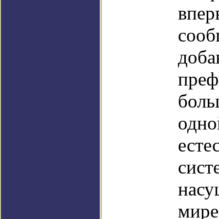
впер
сооб
доба
преф
боль
одно
есте
сист
насу
мире