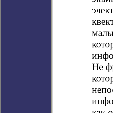
элек
квек
малы
кото
инфо
Не ф
кото
непо
инфо
как 