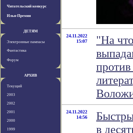
Читательский конкурс
Илья-Премия
ДЕТЯМ
24.11.2022
"На что
15:07
Электронные пампасы
выпада
Фантастика
Форум
против 
АРХИВ
литера
Текущий
Волож
2003
2002
24.11.2022
2001
Быстры
14:56
2000
в деся
1999