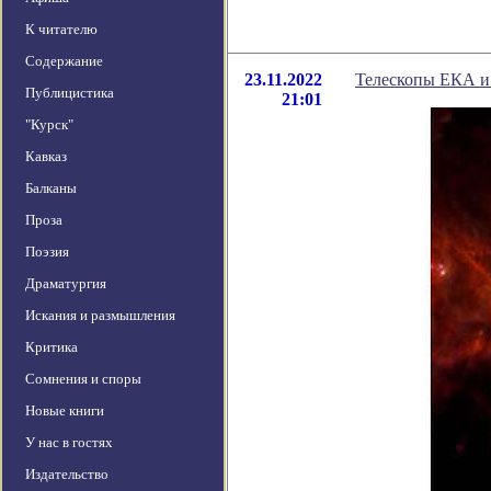
К читателю
Содержание
23.11.2022
Телескопы ЕКА и
Публицистика
21:01
"Курск"
Кавказ
Балканы
Проза
Поэзия
Драматургия
Искания и размышления
Критика
Сомнения и споры
Новые книги
У нас в гостях
Издательство