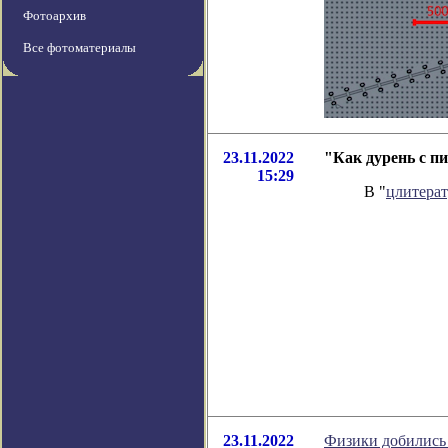
Фотоархив
Все фотоматериалы
23.11.2022
"Как дурень с п
15:29
В "
цлитера
23.11.2022
Физики добились 