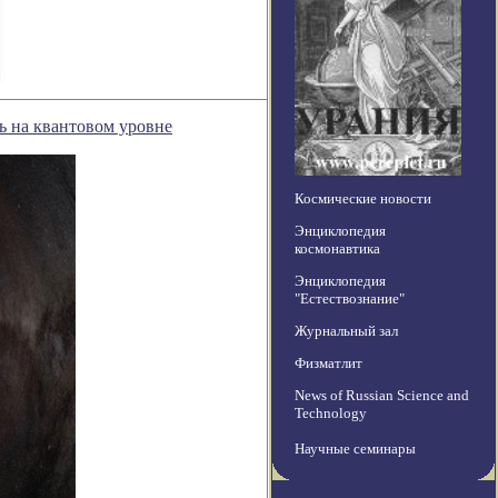
ь на квантовом уровне
Космические новости
Энциклопедия
космонавтика
Энциклопедия
"Естествознание"
Журнальный зал
Физматлит
News of Russian Science and
Technology
Научные семинары