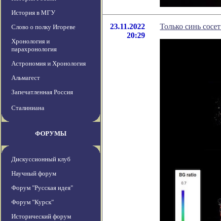
История в МГУ
23.11.2022
Только синь сосет
Слово о полку Игореве
20:29
Хронология и
парахронология
Астрономия и Хронология
Альмагест
Запечатленная Россия
Сталиниана
ФОРУМЫ
Дискуссионный клуб
Научный форум
Форум "Русская идея"
Форум "Курск"
Исторический форум