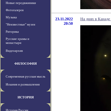
Новые передвжиники
Фотогалерея
Музыка
23.11.2022
На днях в Канаде
20:50
"Неизвестные" музеи
Риторика
Русские храмы и
монастыри
Видеоархив
ФИЛОСОФИЯ
Современная русская мысль
Искания и размышления
ИСТОРИЯ
История России