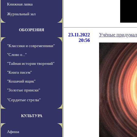
Книжная лавка
Журнальный зал
ОБОЗРЕНИЯ
23.11.2022
Учёные придумали
20:56
"Классики и современники"
"Слово о..."
"Тайная история творений"
"Книга писем"
"Кошачий ящик"
"Золотые прииски"
"Сердитые стрелы"
КУЛЬТУРА
Афиша