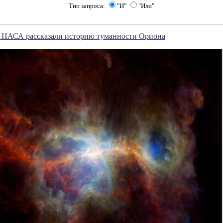
Тип запроса:
"И"
"Или"
 НАСА рассказали историю туманности Ориона