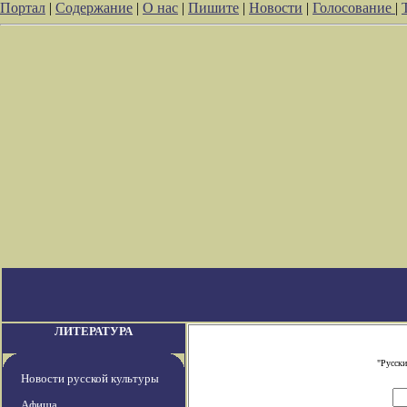
Портал
|
Содержание
|
О нас
|
Пишите
|
Новости
|
Голосование
|
ЛИТЕРАТУРА
"Русски
Новости русской культуры
Афиша