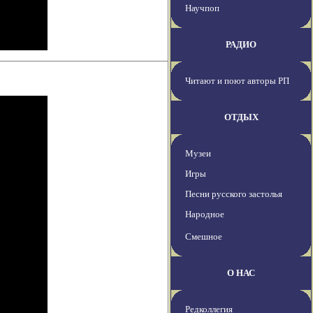
Научпоп
РАДИО
Читают и поют авторы РП
ОТДЫХ
Музеи
Игры
Песни русского застолья
Народное
Смешное
О НАС
Редколлегия