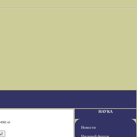
НАУКА
-4362 от
Новости
Научный форум