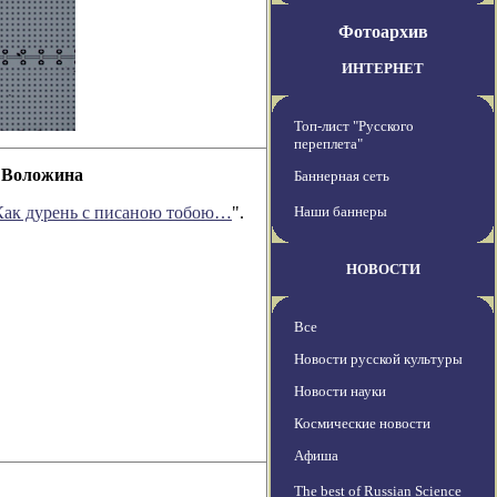
Фотоархив
ИНТЕРНЕТ
Топ-лист "Русского
переплета"
а Воложина
Баннерная сеть
Как дурень с писаною тобою…
".
Наши баннеры
НОВОСТИ
Все
Новости русской культуры
Новости науки
Космические новости
Афиша
The best of Russian Science