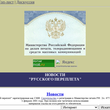
Топ-лист
|
Дискуссия
НОВОСТИ
"РУССКОГО ПЕРЕПЛЕТА"
Новости
й переплет" зарегистрирован как СМИ.
Свидетельство
о регистрации в Министерстве печати РФ: Эл. #77
5 февраля 2001 года. При полном или частичном использовании
материалов ссылка на www.pereplet.ru обязательна.