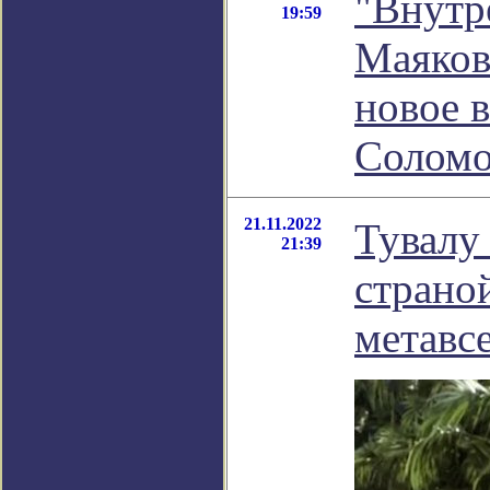
"Внутр
19:59
Маяков
новое 
Соломо
21.11.2022
Тувалу
21:39
страно
метавс