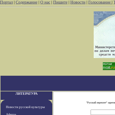
Портал
|
Содержание
|
О нас
|
Пишите
|
Новости
|
Голосование
|
ЛИТЕРАТУРА
"Русский переплет" заре
Новости русской культуры
Афиша