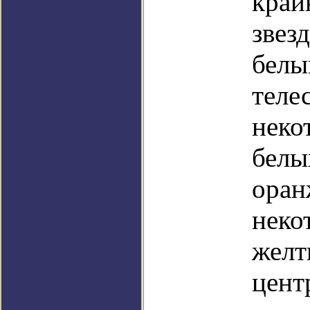
край
звез
белы
теле
неко
белы
оран
неко
желт
цент