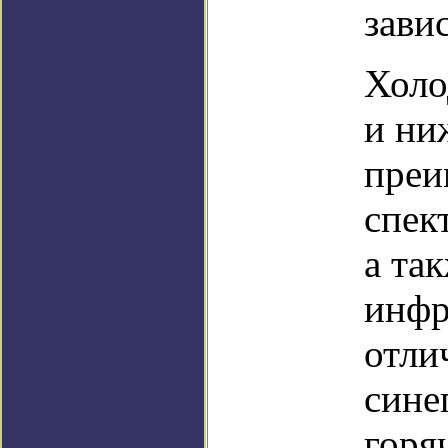
зави
Холо
и ни
преи
спек
а та
инфр
отли
сине
горя