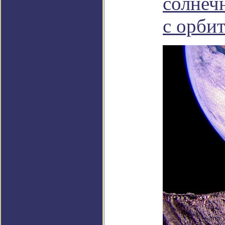
солнеч
с орбит