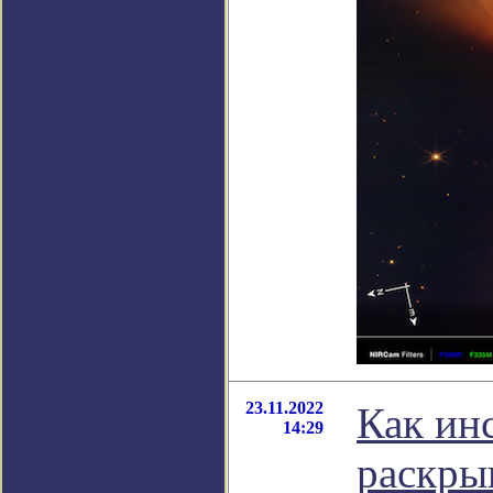
23.11.2022
Как ин
14:29
раскры