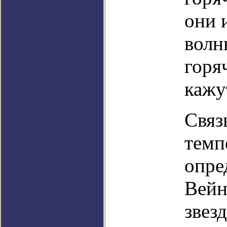
они 
волн
горя
кажу
Связ
темп
опре
Вейн
звез