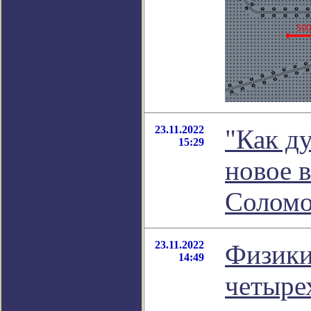
23.11.2022
"Как д
15:29
новое 
Соломо
23.11.2022
Физики
14:49
четыре