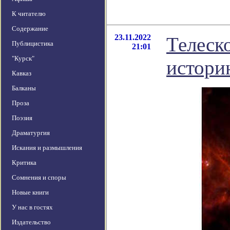
К читателю
Содержание
23.11.2022
Телеск
Публицистика
21:01
"Курск"
истори
Кавказ
Балканы
Проза
Поэзия
Драматургия
Искания и размышления
Критика
Сомнения и споры
Новые книги
У нас в гостях
Издательство