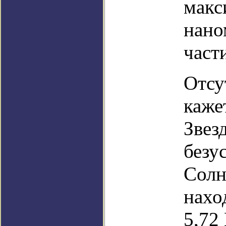
макс
нано
част
Отсу
каже
Звез
безу
Солн
нахо
5,72