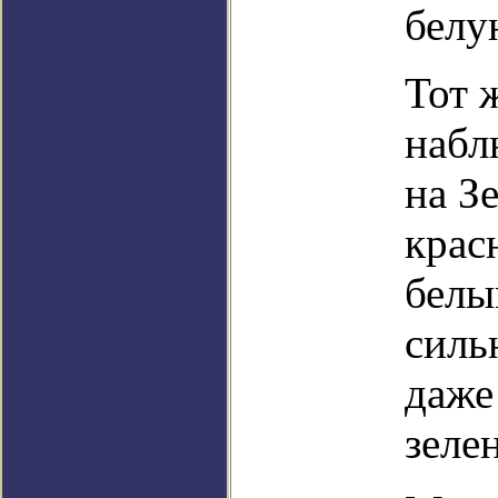
белу
Тот 
набл
на З
крас
белы
силь
даже
зеле