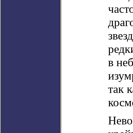
част
драг
звез
редк
в не
изум
так 
косм
Нево