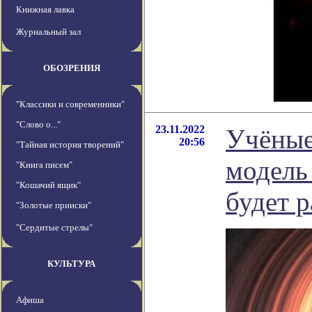
Книжная лавка
Журнальный зал
ОБОЗРЕНИЯ
"Классики и современники"
"Слово о..."
23.11.2022
Учёные
20:56
"Тайная история творений"
модель
"Книга писем"
"Кошачий ящик"
будет р
"Золотые прииски"
"Сердитые стрелы"
КУЛЬТУРА
Афиша