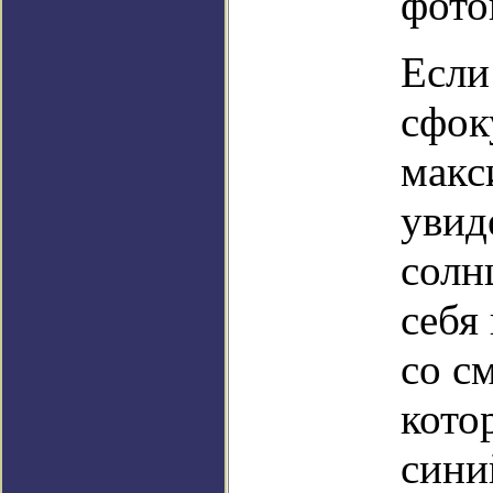
фото
Если
сфок
макс
увид
солн
себя
со с
кото
сини