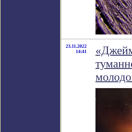
23.11.2022
«Джейм
14:41
туманн
молодо