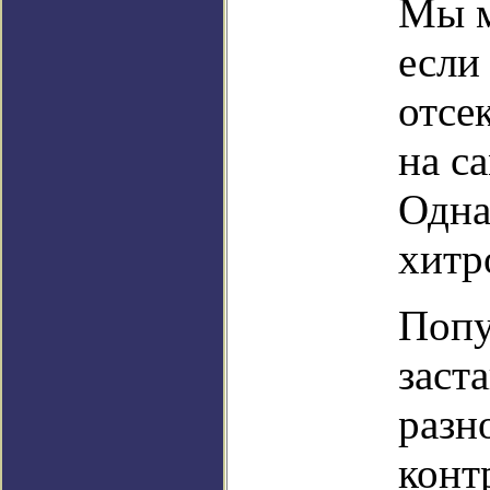
Мы м
если
отсе
на с
Одна
хитр
Попу
заст
разн
конт