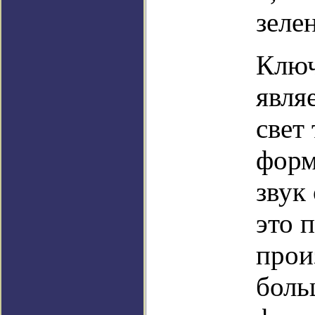
зеле
Ключ
явля
свет
форм
звук
это 
прои
боль