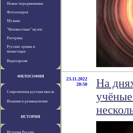
Новые передвжиники
Фотогалерея
Музыка
"Неизвестные" музеи
Риторика
Русские храмы и
монастыри
Видеоархив
ФИЛОСОФИЯ
23.11.2022
На днях
20:50
Современная русская мысль
учёные
Искания и размышления
нескол
ИСТОРИЯ
История России