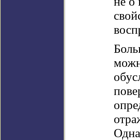
не о
свой
восп
Боль
можн
обус
пове
опре
отра
Одна