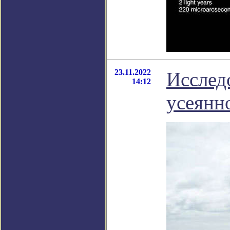
23.11.2022
Исслед
14:12
усеянн