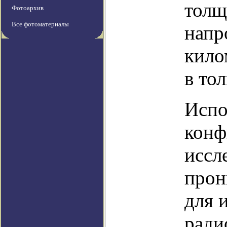
толщ
Фотоархив
Все фотоматериалы
напр
кило
в то
Испо
конф
иссл
прон
для 
ради