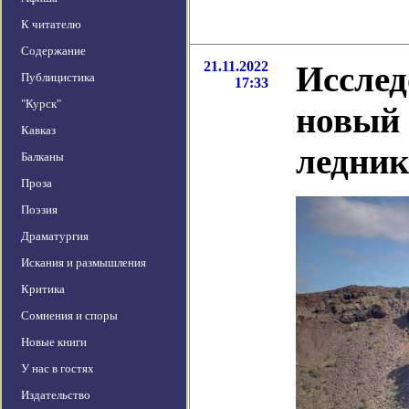
К читателю
Содержание
21.11.2022
Исслед
Публицистика
17:33
"Курск"
новый 
Кавказ
ледник
Балканы
Проза
Поэзия
Драматургия
Искания и размышления
Критика
Сомнения и споры
Новые книги
У нас в гостях
Издательство