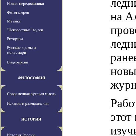
ледн
Новые передвжиники
на А
Фотогалерея
Музыка
пров
"Неизвестные" музеи
Риторика
ледн
Русские храмы и
монастыри
ране
Видеоархив
новы
ФИЛОСОФИЯ
журн
Современная русская мысль
Рабо
Искания и размышления
этот
ИСТОРИЯ
изуч
История России