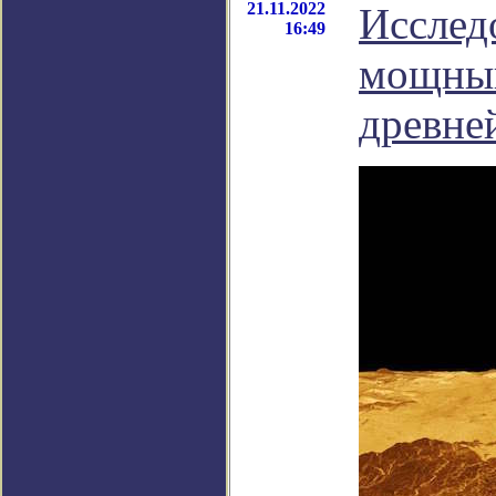
21.11.2022
Исслед
16:49
мощный
древне