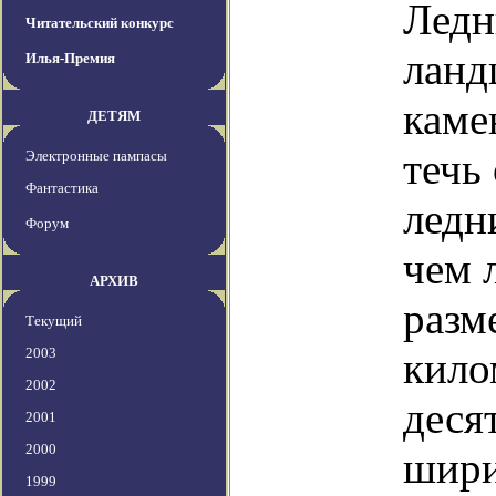
Ледн
Читательский конкурс
ланд
Илья-Премия
каме
ДЕТЯМ
течь
Электронные пампасы
Фантастика
ледн
Форум
чем 
АРХИВ
разм
Текущий
2003
кило
2002
деся
2001
2000
шири
1999