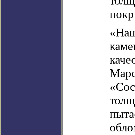
толщ
покр
«Наш
каме
каче
Марс
«Сос
толщ
пыта
обло