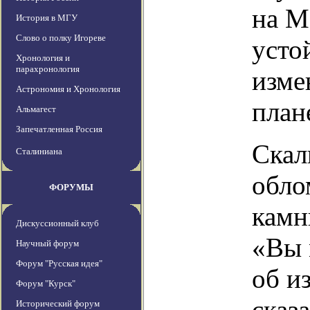
на М
История в МГУ
Слово о полку Игореве
усто
Хронология и
парахронология
изме
Астрономия и Хронология
план
Альмагест
Запечатленная Россия
Скал
Сталиниана
обло
ФОРУМЫ
камн
Дискуссионный клуб
«Вы 
Научный форум
Форум "Русская идея"
об и
Форум "Курск"
сказ
Исторический форум