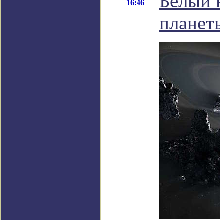
Белый 
16:46
планет