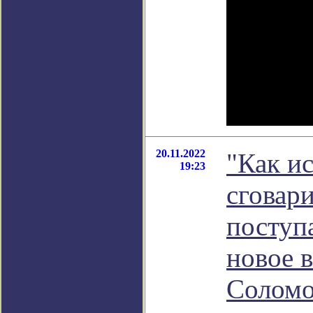
20.11.2022
"Как и
19:23
сговар
поступ
новое 
Соломо