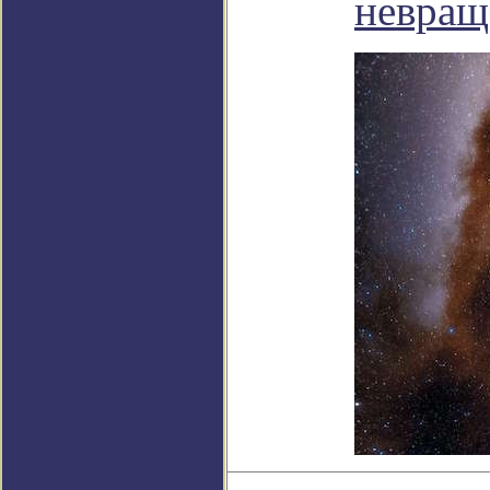
невращ