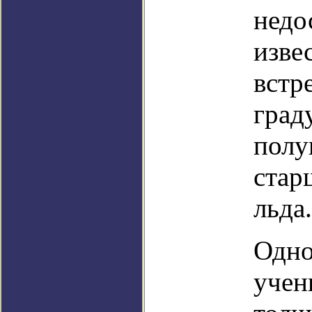
недо
изве
встр
град
полу
стар
льда.
Одно
учен