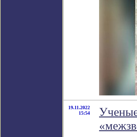
19.11.2022
Ученые
15:54
«межзв