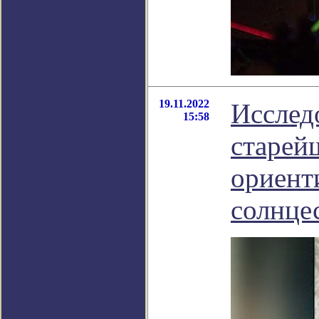
19.11.2022
Исслед
15:58
старей
ориент
солнце