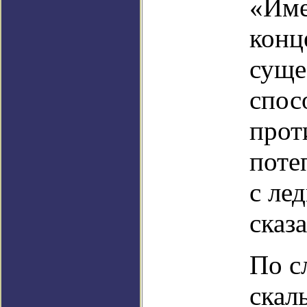
«Име
конц
суще
спос
прот
поте
с ле
сказ
По с
скал