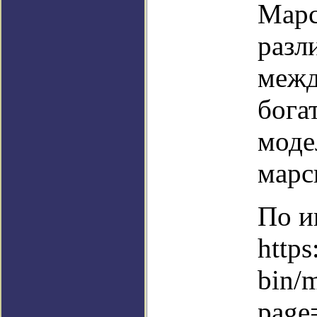
Марс
разл
межд
бога
моде
марс
По и
https
bin/
page