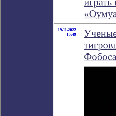
играть
«Оуму
19.11.2022
Ученые
15:49
тигров
Фобос