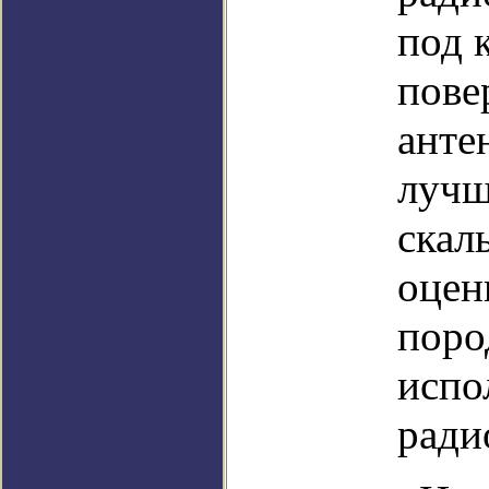
под 
пове
анте
лучш
скал
оцен
поро
испо
ради