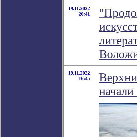
19.11.2022
"Продо
20:41
искусст
литера
Волож
19.11.2022
Верхни
16:45
начали