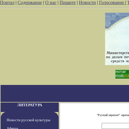
Портал
|
Содержание
|
О нас
|
Пишите
|
Новости
|
Голосование
|
ЛИТЕРАТУРА
"Русский переплет" заре
Новости русской культуры
Афиша