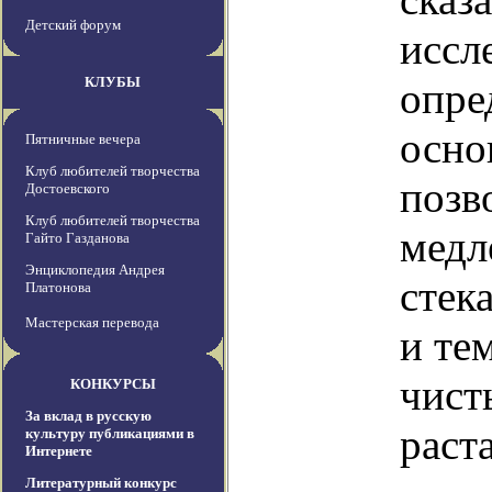
Детский форум
иссл
КЛУБЫ
опре
осно
Пятничные вечера
Клуб любителей творчества
позв
Достоевского
Клуб любителей творчества
медл
Гайто Газданова
Энциклопедия Андрея
стек
Платонова
Мастерская перевода
и те
чист
КОНКУРСЫ
За вклад в русскую
раст
культуру публикациями в
Интернете
Литературный конкурс