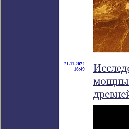
21.11.2022
Исслед
16:49
мощный
древне