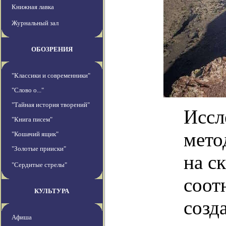
Книжная лавка
Журнальный зал
ОБОЗРЕНИЯ
"Классики и современники"
"Слово о..."
"Тайная история творений"
Иссл
"Книга писем"
мето
"Кошачий ящик"
"Золотые прииски"
на с
"Сердитые стрелы"
соот
КУЛЬТУРА
созд
Афиша