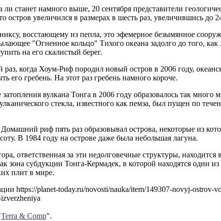
а ли станет намного выше, 20 сентября представители геологич
то остров увеличился в размерах в шесть раз, увеличившись до 2
иксу, восстающему из пепла, это эфемерное безымянное сооруж
ылающее "Огненное кольцо" Тихого океана задолго до того, ка
тупить на его скалистый берег.
 раз, когда Хоум-Риф породил новый остров в 2006 году, океанс
ть его гребень. На этот раз гребень намного короче.
е затопления вулкана Тонга в 2006 году образовалось так много 
улканического стекла, известного как пемза, был пущен по теч
 Домашний риф пять раз образовывал острова, некоторые из кото
соту. В 1984 году на острове даже была небольшая лагуна.
ора, ответственная за эти недолговечные структуры, находится 
ак зона субдукции Тонга-Кермадек, в которой находятся одни и
их плит в мире.
и https://planet-today.ru/novosti/nauka/item/149307-novyj-ostrov-v
izverzheniya
"
Terra & Comp
".