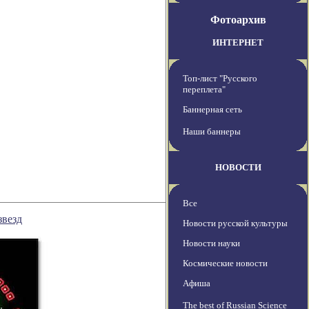
Фотоархив
ИНТЕРНЕТ
Топ-лист "Русского
переплета"
Баннерная сеть
Наши баннеры
НОВОСТИ
Все
звезд
Новости русской культуры
Новости науки
Космические новости
Афиша
The best of Russian Science