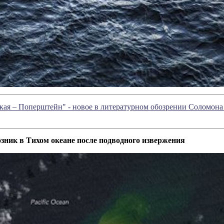
кая – Поперштейн" - новое в литературном обозрении Соломон
зник в Тихом океане после подводного извержения