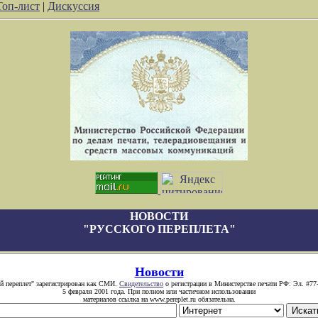
Топ-лист
|
Дискуссия
НОВОСТИ
"РУССКОГО ПЕРЕПЛЕТА"
Новости
й переплет" зарегистрирован как СМИ.
Свидетельство
о регистрации в Министерстве печати РФ: Эл. #77
5 февраля 2001 года. При полном или частичном использовании
материалов ссылка на www.pereplet.ru обязательна.