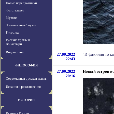
Новые передвжиники
Фотогалерея
Музыка
"Неизвестные" музеи
Риторика
Русские храмы и
монастыри
Видеоархив
27.09.2022
"И фамилия-то ка
22:43
ФИЛОСОФИЯ
27.09.2022
Новый остров во
20:16
Современная русская мысль
Искания и размышления
ИСТОРИЯ
История России