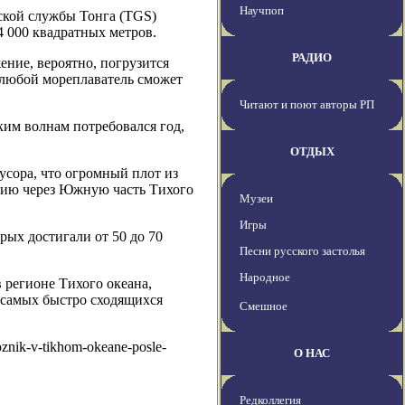
Научпоп
еской службы Тонга (TGS)
4 000 квадратных метров.
РАДИО
ение, вероятно, погрузится
к любой мореплаватель сможет
Читают и поют авторы РП
ким волнам потребовался год,
ОТДЫХ
мусора, что огромный плот из
ению через Южную часть Тихого
Музеи
Игры
рых достигали от 50 до 70
Песни русского застолья
Народное
в регионе Тихого океана,
з самых быстро сходящихся
Смешное
oznik-v-tikhom-okeane-posle-
О НАС
Редколлегия