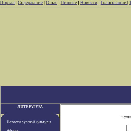
Портал
|
Содержание
|
О нас
|
Пишите
|
Новости
|
Голосование
|
ЛИТЕРАТУРА
"Русски
Новости русской культуры
Афиша