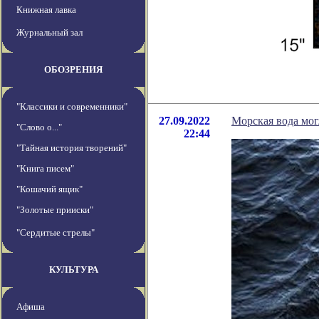
Книжная лавка
Журнальный зал
ОБОЗРЕНИЯ
"Классики и современники"
27.09.2022
Морская вода мог
"Слово о..."
22:44
"Тайная история творений"
"Книга писем"
"Кошачий ящик"
"Золотые прииски"
"Сердитые стрелы"
КУЛЬТУРА
Афиша