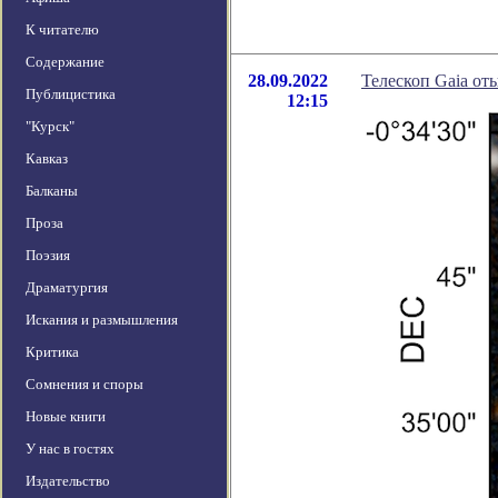
К читателю
Содержание
28.09.2022
Телескоп Gaia от
Публицистика
12:15
"Курск"
Кавказ
Балканы
Проза
Поэзия
Драматургия
Искания и размышления
Критика
Сомнения и споры
Новые книги
У нас в гостях
Издательство