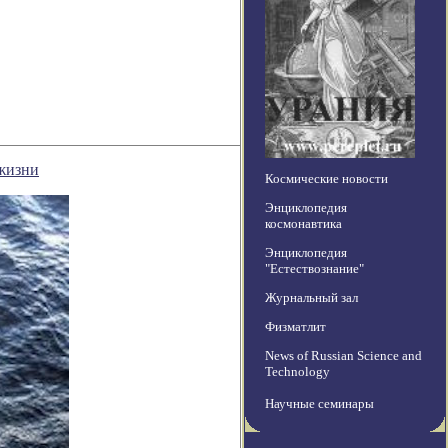
 жизни
Космические новости
Энциклопедия
космонавтика
Энциклопедия
"Естествознание"
Журнальный зал
Физматлит
News of Russian Science and
Technology
Научные семинары