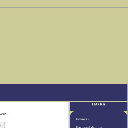
НАУКА
-4362 от
Новости
Научный форум