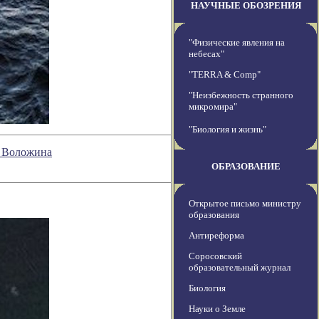
НАУЧНЫЕ ОБОЗРЕНИЯ
"Физические явления на
небесах"
"TERRA & Comp"
"Неизбежность странного
микромира"
"Биология и жизнь"
а Воложина
ОБРАЗОВАНИЕ
Открытое письмо министру
образования
Антиреформа
Соросовский
образовательный журнал
Биология
Науки о Земле