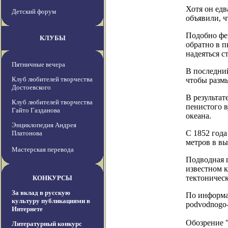
Хотя он едв
Детский форум
объявили, ч
Подобно фен
КЛУБЫ
обратно в п
надеяться с
Пятничные вечера
В последний
Клуб любителей творчества
чтобы размы
Достоевского
В результат
Клуб любителей творчества
пенистого в
Гайто Газданова
океана.
Энциклопедия Андрея
С 1852 года
Платонова
метров в вы
Мастерская перевода
Подводная г
известном к
тектоническ
КОНКУРСЫ
За вклад в русскую
По информаци
культуру публикациями в
podvodnogo-
Интернете
Обозрение 
Литературный конкурс