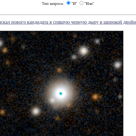
Тип запроса:
"И"
"Или"
ыскал нового кандидата в спящую черную дыру в широкой двойн