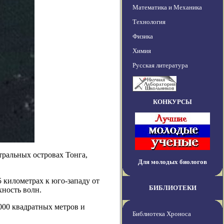
Математика и Механика
Технология
Физика
Химия
Русская литература
КОНКУРСЫ
тральных островах Тонга,
Для молодых биологов
5 километрах к юго-западу от
БИБЛИОТЕКИ
хность волн.
000 квадратных метров и
Библиотека Хроноса