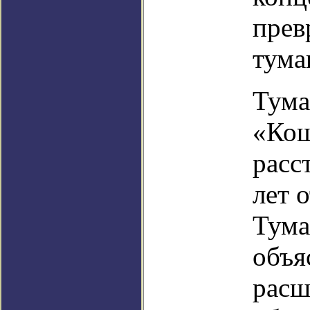
прев
тума
Тума
«Кош
расс
лет 
Тума
объя
расш