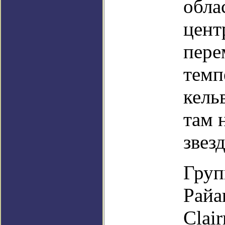
обла
цент
пере
темп
кель
там 
звезд
Груп
Райа
Clai