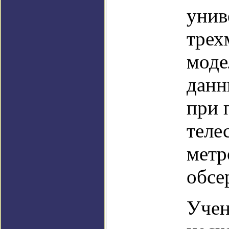
унив
трех
моде
данн
при 
теле
метр
обсе
Учен