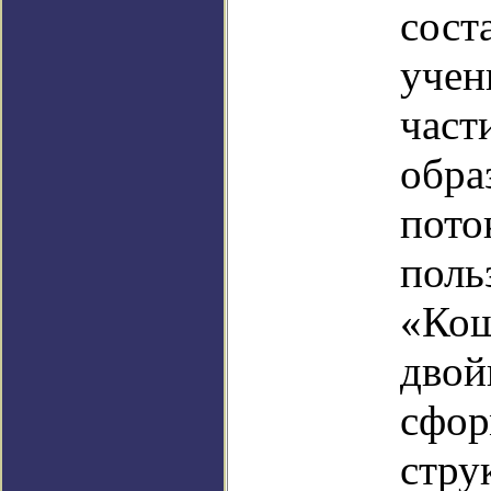
сост
учен
част
обра
пото
поль
«Кош
двой
сфор
стру