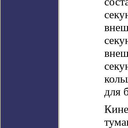
сост
секу
внеш
секу
внеш
секу
коль
для 
Кине
тума