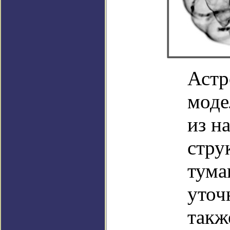
Астр
моде
из н
стру
тума
уточ
такж