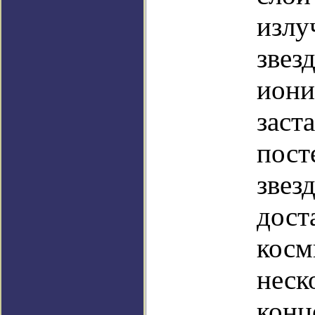
излу
звез
иони
заст
пост
звез
дост
косм
неск
конц