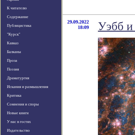
К читателю
Содержание
29.09.2022
Уэбб и
Публицистика
18:09
"Курск"
Кавказ
Балканы
Проза
Поэзия
Драматургия
Искания и размышления
Критика
Сомнения и споры
Новые книги
У нас в гостях
Издательство