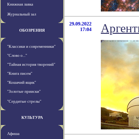
Книжная лавка
Журнальный зал
29.09.2022
Аргент
17:04
ОБОЗРЕНИЯ
"Классики и современники"
"Слово о..."
"Тайная история творений"
"Книга писем"
"Кошачий ящик"
"Золотые прииски"
"Сердитые стрелы"
КУЛЬТУРА
Афиша