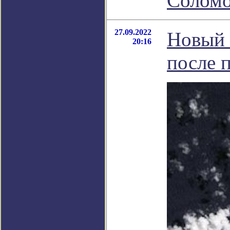
Соломо
27.09.2022
Новый 
20:16
после 