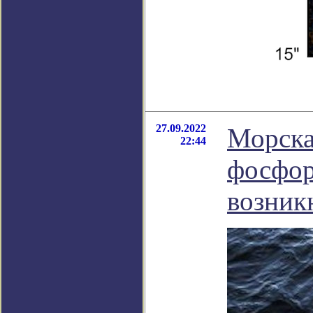
27.09.2022
Морска
22:44
фосфор
возник