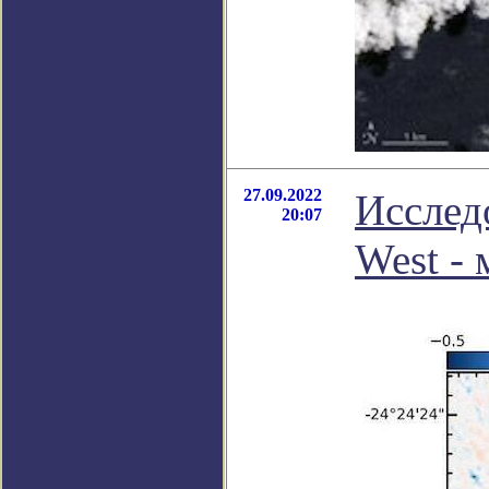
27.09.2022
Исслед
20:07
West -