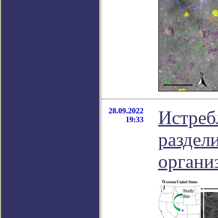
28.09.2022
Истреб
19:33
раздел
органи