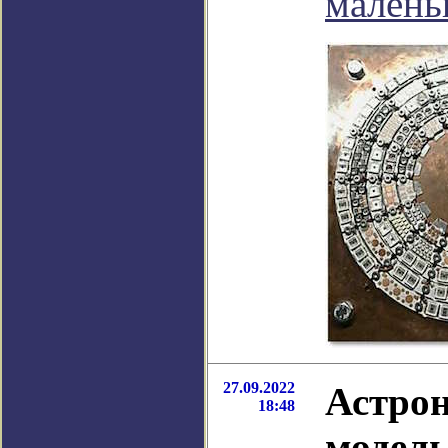
малень
27.09.2022
Астрон
18:48
модель