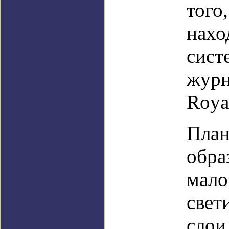
того
нахо
сист
журн
Roya
План
обра
мало
свет
слои