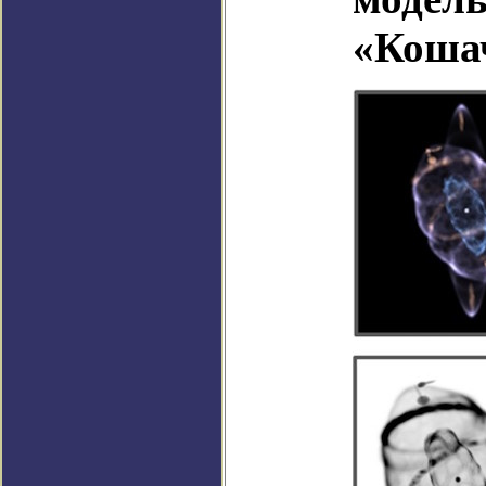
«Кошач