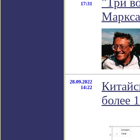
"Три во
17:31
Маркса
28.09.2022
Китайс
14:22
более 