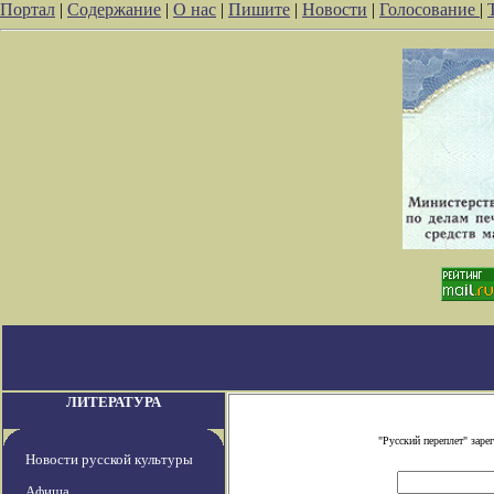
Портал
|
Содержание
|
О нас
|
Пишите
|
Новости
|
Голосование
|
ЛИТЕРАТУРА
"Русский переплет" зар
Новости русской культуры
Афиша