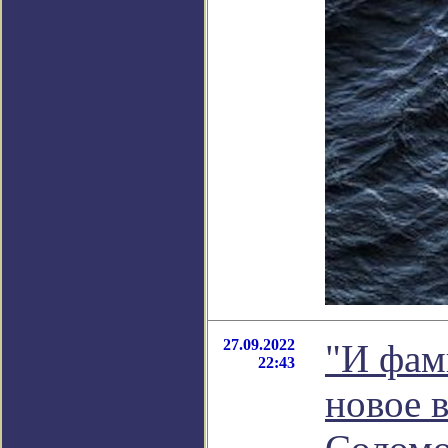
27.09.2022
"И фам
22:43
новое 