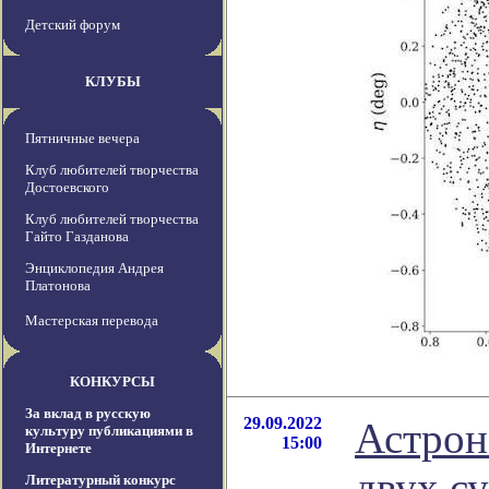
Детский форум
КЛУБЫ
Пятничные вечера
Клуб любителей творчества
Достоевского
Клуб любителей творчества
Гайто Газданова
Энциклопедия Андрея
Платонова
Мастерская перевода
КОНКУРСЫ
За вклад в русскую
29.09.2022
Астрон
культуру публикациями в
15:00
Интернете
двух с
Литературный конкурс