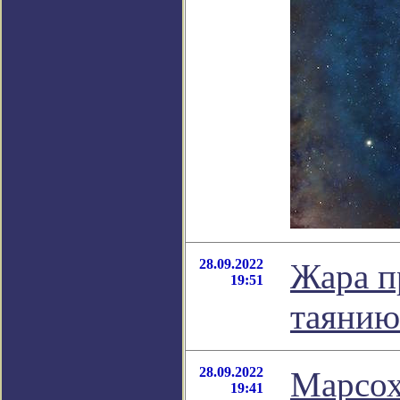
28.09.2022
Жара п
19:51
таянию
28.09.2022
Марсох
19:41