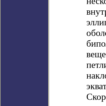
неск
вну
элли
обол
бипо
веще
петл
накл
эква
Скор