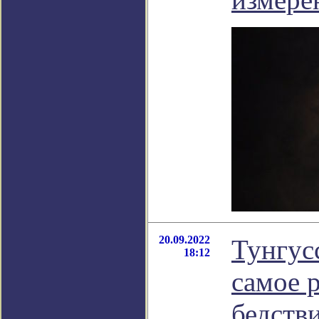
20.09.2022
Тунгус
18:12
самое 
бедств