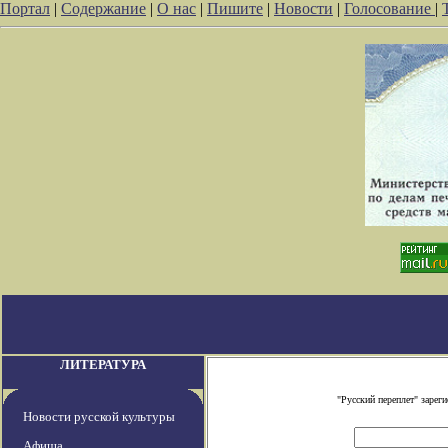
Портал
|
Содержание
|
О нас
|
Пишите
|
Новости
|
Голосование
|
ЛИТЕРАТУРА
"Русский переплет" заре
Новости русской культуры
Афиша