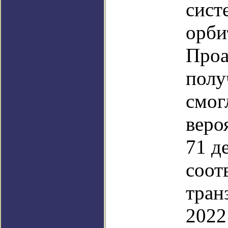
сист
орби
Проа
полу
смог
веро
71 д
соот
тран
2022