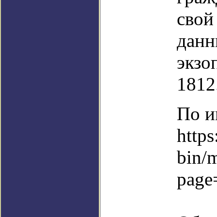
свой
данн
экзо
1812
По и
https
bin/
page