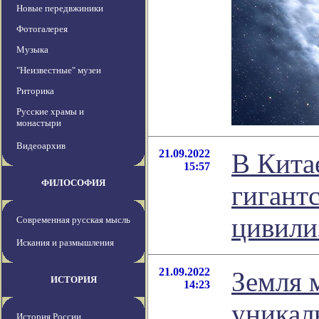
Новые передвжиники
Фотогалерея
Музыка
"Неизвестные" музеи
Риторика
Русские храмы и
монастыри
Видеоархив
21.09.2022
В Кита
15:57
ФИЛОСОФИЯ
гигант
цивили
Современная русская мысль
Искания и размышления
21.09.2022
Земля 
ИСТОРИЯ
14:23
уникал
История России