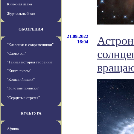
Книжная лавка
Журнальный зал
ОБОЗРЕНИЯ
21.09.2022
Астрон
16:04
"Классики и современники"
солнце
"Слово о..."
"Тайная история творений"
вращаю
"Книга писем"
"Кошачий ящик"
"Золотые прииски"
"Сердитые стрелы"
КУЛЬТУРА
Афиша