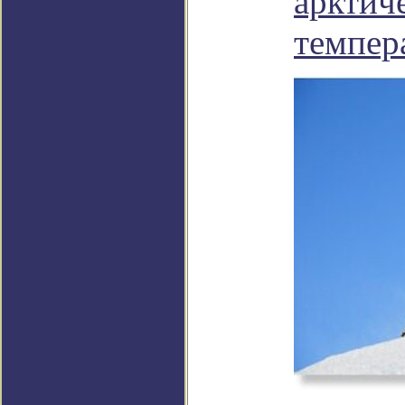
арктич
темпер