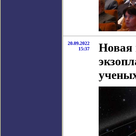
20.09.2022
Новая
15:37
экзопл
учены