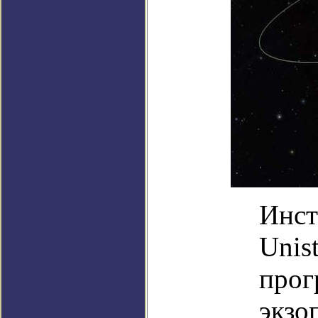
Инст
Unis
прог
экзо