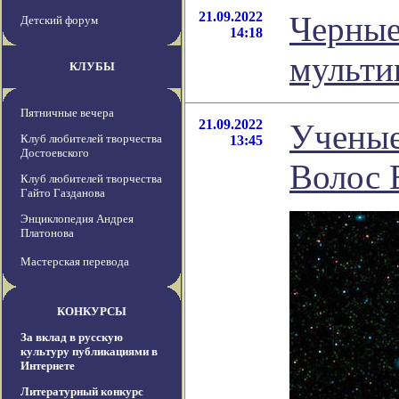
21.09.2022
Черные
Детский форум
14:18
мульти
КЛУБЫ
Пятничные вечера
21.09.2022
Ученые
Клуб любителей творчества
13:45
Достоевского
Волос 
Клуб любителей творчества
Гайто Газданова
Энциклопедия Андрея
Платонова
Мастерская перевода
КОНКУРСЫ
За вклад в русскую
культуру публикациями в
Интернете
Литературный конкурс