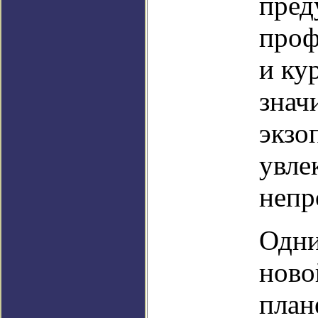
пред
проф
и ку
знач
экзо
увле
непр
Одни
ново
план