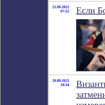
21.09.2022
Если Бо
07:52
20.09.2022
Визант
18:34
затмен
измере