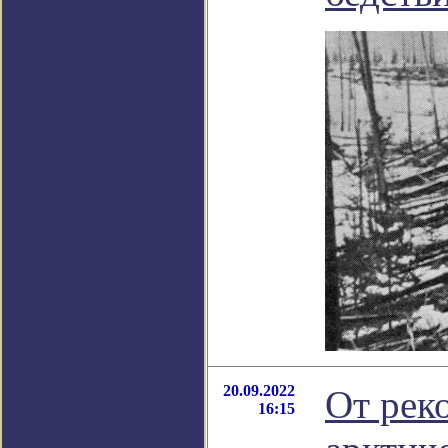
20.09.2022
От реко
16:15