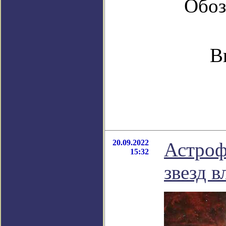
Обоз
В
20.09.2022
Астроф
15:32
звезд 