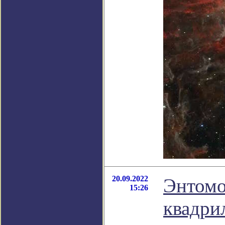
20.09.2022
Энтомо
15:26
квадри