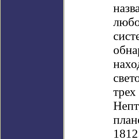
назв
любо
сист
обна
нахо
свет
трех
Непт
план
1812