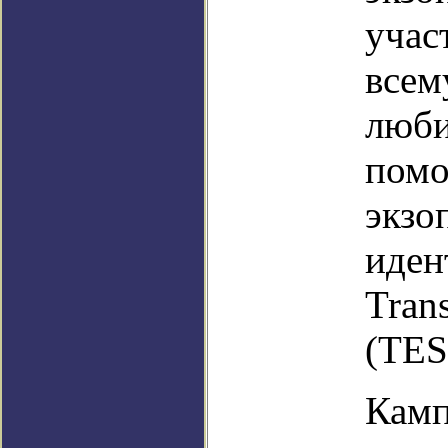
учас
всем
люби
помо
экзо
иден
Trans
(TES
Камп