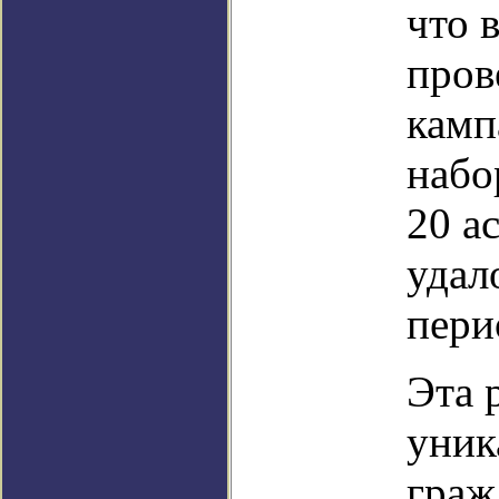
что 
пров
камп
набо
20 а
удал
пери
Эта 
уник
граж