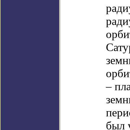
ради
ради
орби
Сату
земн
орби
– пл
земн
пери
был 