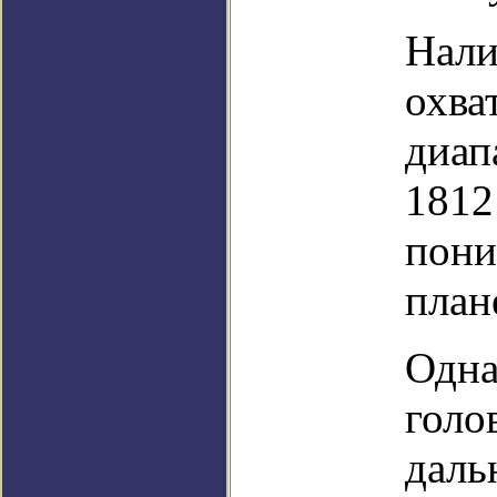
Нали
охва
диап
1812
пони
план
Одна
голо
даль