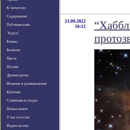
К читателю
Содержание
21.09.2022
“Хаббл
Публицистика
16:12
"Курск"
протоз
Кавказ
Балканы
Проза
Поэзия
Драматургия
Искания и размышления
Критика
Сомнения и споры
Новые книги
У нас в гостях
Издательство