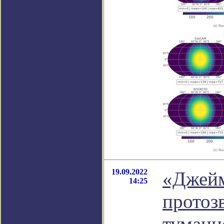
19.09.2022
«Джейм
14:25
протоз
туманн