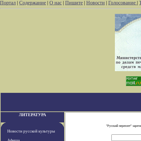
Портал
|
Содержание
|
О нас
|
Пишите
|
Новости
|
Голосование
|
ЛИТЕРАТУРА
"Русский переплет" заре
Новости русской культуры
Афиша