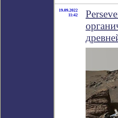
19.09.2022
Perseve
11:42
органи
древне