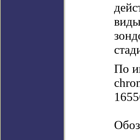
дейс
виды
зонд
стад
По и
chro
1655
Обоз