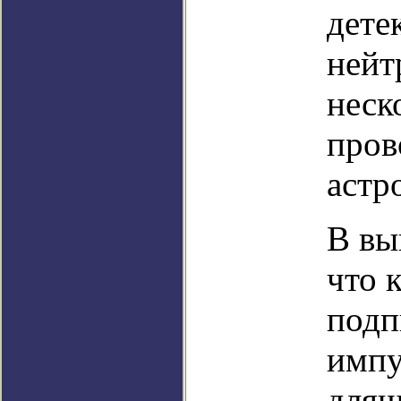
дете
нейт
неск
пров
астр
В вы
что 
подп
импу
длящ