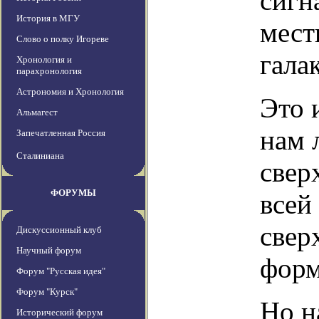
сигн
История в МГУ
мест
Слово о полку Игореве
гала
Хронология и
парахронология
Астрономия и Хронология
Это 
Альмагест
нам 
Запечатленная Россия
Сталиниана
свер
ФОРУМЫ
всей
свер
Дискуссионный клуб
Научный форум
форм
Форум "Русская идея"
Форум "Курск"
Но н
Исторический форум