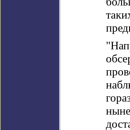
боль
таки
пред
"Нап
обсе
пров
набл
гора
ныне
дост