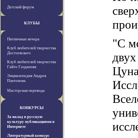
свер
Детский форум
прои
КЛУБЫ
Пятничные вечера
"С м
Клуб любителей творчества
Достоевского
двух
Клуб любителей творчества
Гайто Газданова
Цуна
Энциклопедия Андрея
Платонова
Иссл
Мастерская перевода
Всел
КОНКУРСЫ
унив
За вклад в русскую
культуру публикациями в
иссл
Интернете
Литературный конкурс