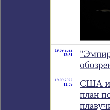
19.09.2022
"Эмпир
12:31
обозре
19.09.2022
США ин
11:59
план п
плавуч