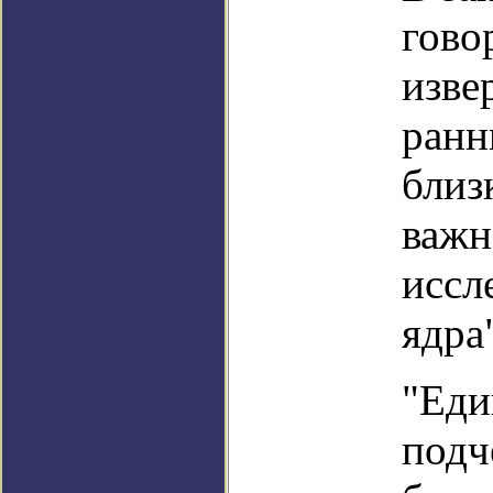
гово
изве
ранн
близ
важн
иссл
ядра
"Еди
подч