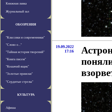
Книжная лавка
Журнальный зал
ОБОЗРЕНИЯ
"Классики и современники"
"Слово о..."
19.09.2022
Астрон
17:16
"Тайная история творений"
поняли
"Книга писем"
"Кошачий ящик"
взорве
"Золотые прииски"
"Сердитые стрелы"
КУЛЬТУРА
Афиша