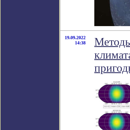
19.09.2022
Методы
14:38
климат
пригод