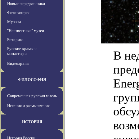
Новые передвжиники
Фотогалерея
Музыка
"Неизвестные" музеи
Риторика
Русские храмы и
В не
монастыри
Видеоархив
пред
Ener
ФИЛОСОФИЯ
груп
Современная русская мысль
Искания и размышления
обсу
возм
ИСТОРИЯ
История России