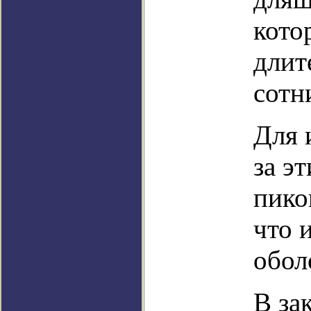
кото
длит
сотн
Для 
за э
пико
что 
обол
В за