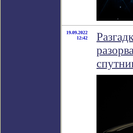
19.09.2022
Разгад
12:42
разорв
спутни