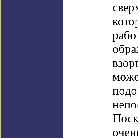
сверх
кото
рабо
обра
взор
може
подо
непо
Поск
очен