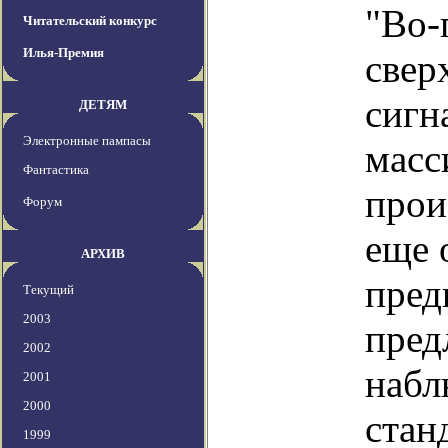
"Во-
Читательский конкурс
Илья-Премия
свер
сигн
ДЕТЯМ
Электронные пампасы
масс
Фантастика
прои
Форум
еще 
АРХИВ
пред
Текущий
2003
пред
2002
набл
2001
2000
стан
1999