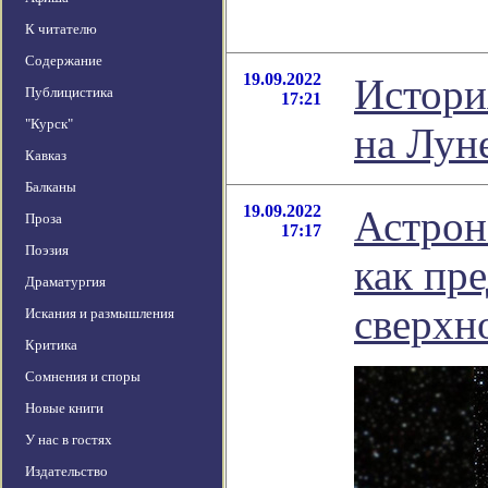
К читателю
Содержание
19.09.2022
Истори
Публицистика
17:21
"Курск"
на Лун
Кавказ
Балканы
19.09.2022
Астрон
Проза
17:17
Поэзия
как пре
Драматургия
сверхно
Искания и размышления
Критика
Сомнения и споры
Новые книги
У нас в гостях
Издательство