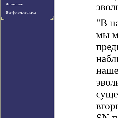
эвол
Фотоархив
Все фотоматериалы
"В н
мы м
пред
набл
наше
эвол
суще
втор
SN п