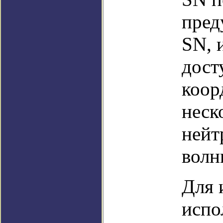
пред
SN, 
дост
коор
неск
нейт
волн
Для 
испо