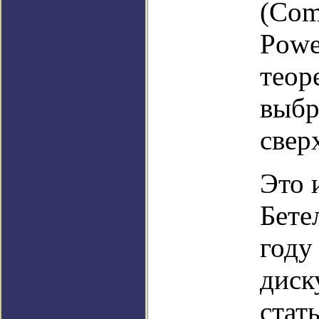
(Comp
Powe
теор
выбр
свер
Это 
Бете
году
диск
стат