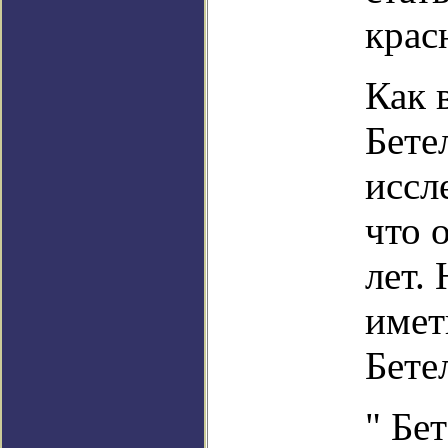
крас
Как 
Бете
иссл
что 
лет.
имет
Бете
" Бе