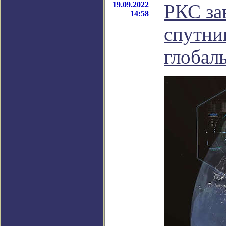
19.09.2022
РКС за
14:58
спутни
глобал