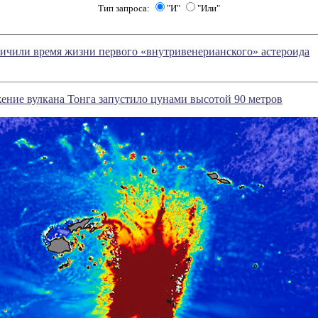
Тип запроса:
"И"
"Или"
ичили время жизни первого «внутривенерианского» астероида
ение вулкана Тонга запустило цунами высотой 90 метров