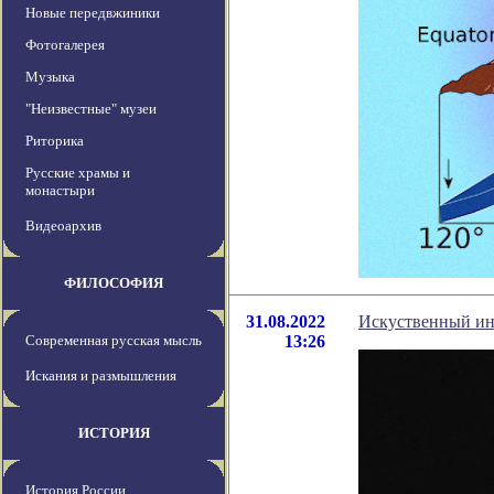
Новые передвжиники
Фотогалерея
Музыка
"Неизвестные" музеи
Риторика
Русские храмы и
монастыри
Видеоархив
ФИЛОСОФИЯ
31.08.2022
Искуственный инт
Современная русская мысль
13:26
Искания и размышления
ИСТОРИЯ
История России