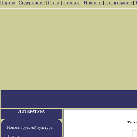
Портал
|
Содержание
|
О нас
|
Пишите
|
Новости
|
Голосование
|
ЛИТЕРАТУРА
"Русски
Новости русской культуры
Афиша