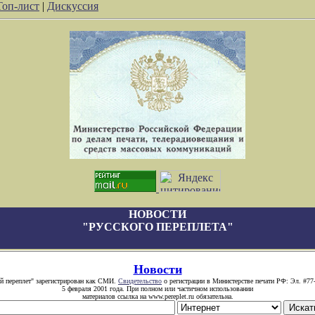
Топ-лист
|
Дискуссия
НОВОСТИ
"РУССКОГО ПЕРЕПЛЕТА"
Новости
й переплет" зарегистрирован как СМИ.
Свидетельство
о регистрации в Министерстве печати РФ: Эл. #77
5 февраля 2001 года. При полном или частичном использовании
материалов ссылка на www.pereplet.ru обязательна.