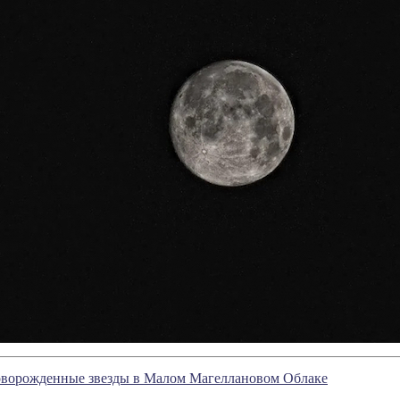
ворожденные звезды в Малом Магеллановом Облаке