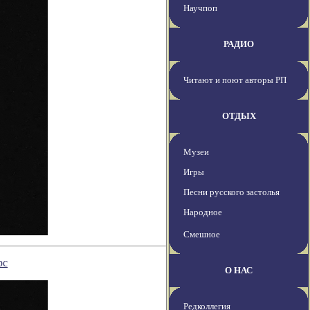
Научпоп
РАДИО
Читают и поют авторы РП
ОТДЫХ
Музеи
Игры
Песни русского застолья
Народное
Смешное
рс
О НАС
Редколлегия