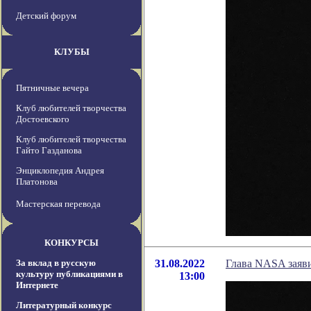
Детский форум
КЛУБЫ
Пятничные вечера
Клуб любителей творчества
Достоевского
Клуб любителей творчества
Гайто Газданова
Энциклопедия Андрея
Платонова
Мастерская перевода
КОНКУРСЫ
За вклад в русскую
31.08.2022
Глава NASA заяви
культуру публикациями в
13:00
Интернете
Литературный конкурс