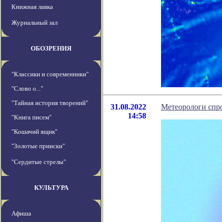
Книжная лавка
Журнальный зал
ОБОЗРЕНИЯ
"Классики и современники"
"Слово о..."
"Тайная история творений"
31.08.2022
Метеорологи спр
14:58
"Книга писем"
"Кошачий ящик"
"Золотые прииски"
"Сердитые стрелы"
КУЛЬТУРА
Афиша