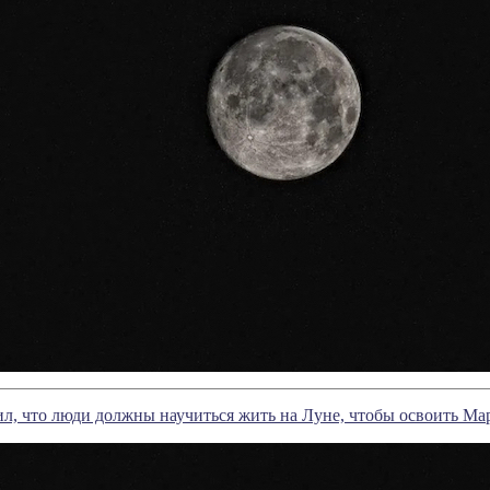
л, что люди должны научиться жить на Луне, чтобы освоить Ма