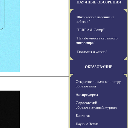
НАУЧНЫЕ ОБОЗРЕНИЯ
"Физические явления на
небесах"
"TERRA & Comp"
"Неизбежность странного
микромира"
"Биология и жизнь"
ОБРАЗОВАНИЕ
Открытое письмо министру
образования
Антиреформа
Соросовский
образовательный журнал
Биология
Науки о Земле