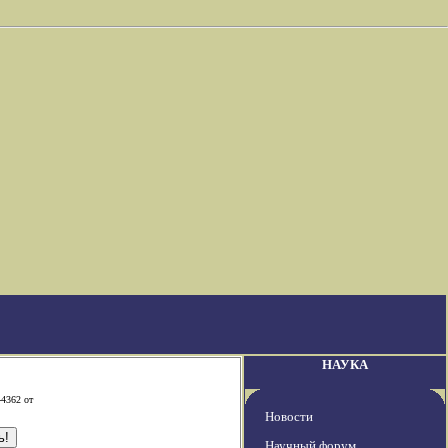
НАУКА
-4362 от
Новости
Научный форум