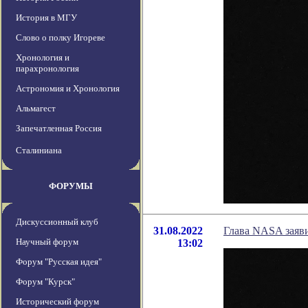
История в МГУ
Слово о полку Игореве
Хронология и
парахронология
Астрономия и Хронология
Альмагест
Запечатленная Россия
Сталиниана
ФОРУМЫ
Дискуссионный клуб
31.08.2022
Глава NASA заяви
Научный форум
13:02
Форум "Русская идея"
Форум "Курск"
Исторический форум