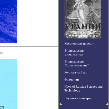
Космические новости
Энциклопедия
ью
космонавтика
Энциклопедия
"Естествознание"
Журнальный зал
Физматлит
News of Russian Science and
Technology
Научные семинары