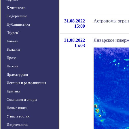
К читателю
Содержание
31.08.2022
Астрономы огран
Публицистика
15:09
"Курск"
31.08.2022
Январское изверж
Кавказ
15:03
Балканы
Проза
Поэзия
Драматургия
Искания и размышления
Критика
Сомнения и споры
Новые книги
У нас в гостях
Издательство