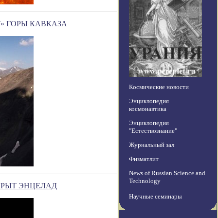
» ГОРЫ КАВКАЗА
Космические новости
Энциклопедия
космонавтика
Энциклопедия
"Естествознание"
Журнальный зал
Физматлит
News of Russian Science and
Technology
КРЫТ ЭНЦЕЛАД
Научные семинары