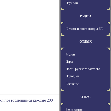
Научпоп
РАДИО
Читают и поют авторы РП
ОТДЫХ
Музеи
Игры
Песни русского застолья
Народное
Смешное
О НАС
икл повторяющийся каждые 200
Редколлегия