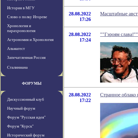
История в МГУ
28.08.2022
Масштабные авст
Слово о полку Игореве
17:26
Хронология и
парахронология
28.08.2022
""Гэроям слава!"
Астрономия и Хронология
17:24
Альмагест
Запечатленная Россия
Сталиниана
ФОРУМЫ
28.08.2022
Странное облако 
Дискуссионный клуб
17:22
Научный форум
Форум "Русская идея"
Форум "Курск"
Исторический форум