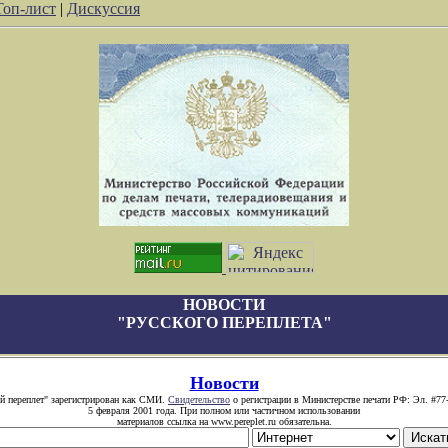
Топ-лист
|
Дискуссия
НОВОСТИ
"РУССКОГО ПЕРЕПЛЕТА"
Новости
й переплет" зарегистрирован как СМИ.
Свидетельство
о регистрации в Министерстве печати РФ: Эл. #77
5 февраля 2001 года. При полном или частичном использовании
материалов ссылка на www.pereplet.ru обязательна.