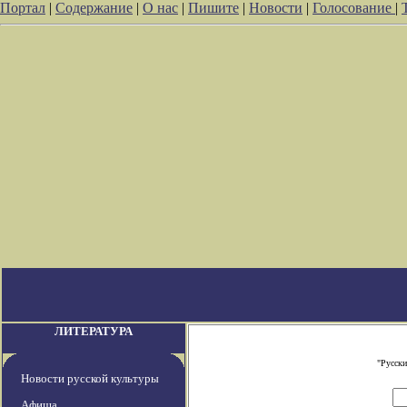
Портал
|
Содержание
|
О нас
|
Пишите
|
Новости
|
Голосование
|
ЛИТЕРАТУРА
"Русски
Новости русской культуры
Афиша