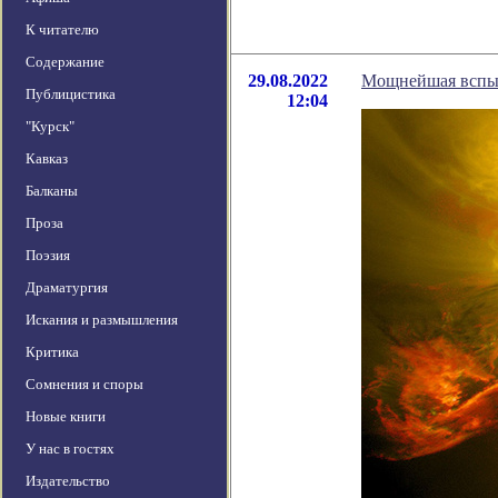
К читателю
Содержание
29.08.2022
Мощнейшая вспышк
Публицистика
12:04
"Курск"
Кавказ
Балканы
Проза
Поэзия
Драматургия
Искания и размышления
Критика
Сомнения и споры
Новые книги
У нас в гостях
Издательство