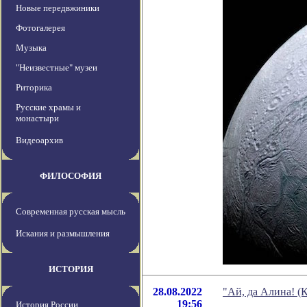
Новые передвжиники
Фотогалерея
Музыка
"Неизвестные" музеи
Риторика
Русские храмы и
монастыри
Видеоархив
ФИЛОСОФИЯ
Современная русская мысль
Искания и размышления
ИСТОРИЯ
28.08.2022
"Ай, да Алина! (
19:56
История России