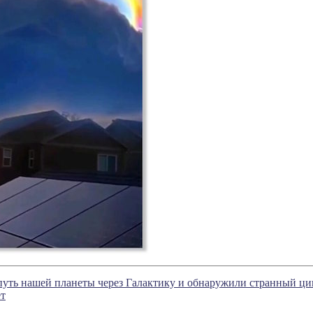
путь нашей планеты через Галактику и обнаружили странный ц
ет