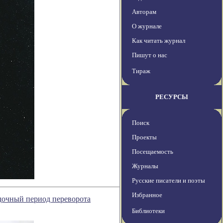
Авторам
О журнале
Как читать журнал
Пишут о нас
Тираж
РЕСУРСЫ
Поиск
Проекты
Посещаемость
Журналы
Русские писатели и поэты
Избранное
адочный период переворота
Библиотеки