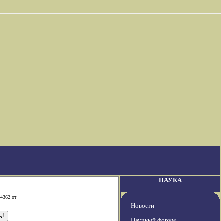
НАУКА
-4362 от
Новости
Научный форум