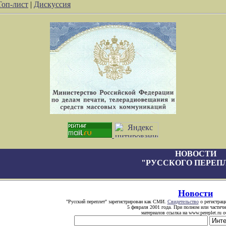
Топ-лист
|
Дискуссия
НОВОСТИ
"РУССКОГО ПЕРЕП
Новости
"Русский переплет" зарегистрирован как СМИ.
Свидетельство
о регистрац
5 февраля 2001 года. При полном или частич
материалов ссылка на www.pereplet.ru о