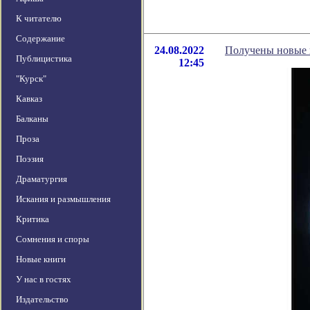
К читателю
Содержание
24.08.2022
Получены новые 
Публицистика
12:45
"Курск"
Кавказ
Балканы
Проза
Поэзия
Драматургия
Искания и размышления
Критика
Сомнения и споры
Новые книги
У нас в гостях
Издательство