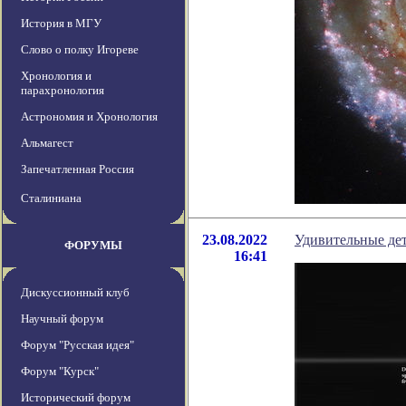
История в МГУ
Слово о полку Игореве
Хронология и
парахронология
Астрономия и Хронология
Альмагест
Запечатленная Россия
Сталиниана
23.08.2022
Удивительные де
ФОРУМЫ
16:41
Дискуссионный клуб
Научный форум
Форум "Русская идея"
Форум "Курск"
Исторический форум