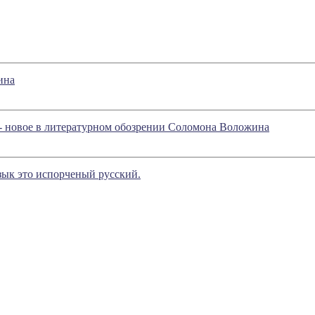
ина
 - новое в литературном обозрении Соломона Воложина
зык это испорченый русский.