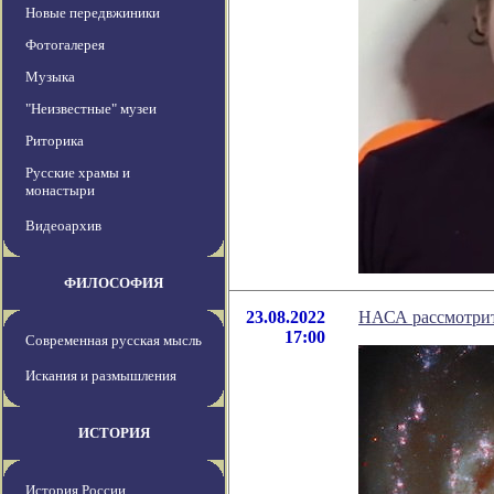
Новые передвжиники
Фотогалерея
Музыка
"Неизвестные" музеи
Риторика
Русские храмы и
монастыри
Видеоархив
ФИЛОСОФИЯ
23.08.2022
НАСА рассмотрит
17:00
Современная русская мысль
Искания и размышления
ИСТОРИЯ
История России