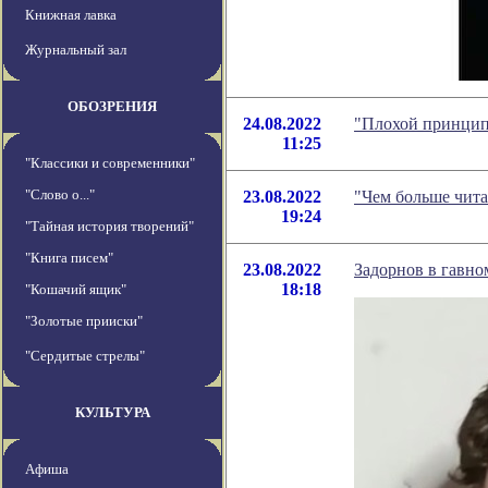
Книжная лавка
Журнальный зал
ОБОЗРЕНИЯ
24.08.2022
"Плохой принцип
11:25
"Классики и современники"
"Слово о..."
23.08.2022
"Чем больше чита
19:24
"Тайная история творений"
"Книга писем"
23.08.2022
Задорнов в гавно
18:18
"Кошачий ящик"
"Золотые прииски"
"Сердитые стрелы"
КУЛЬТУРА
Афиша