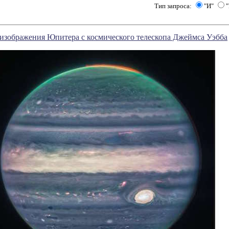
Тип запроса:
"И"
"
изображения Юпитера с космического телескопа Джеймса Уэбба