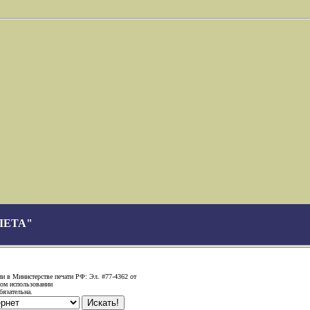
ЛЕТА"
ии в Министерстве печати РФ: Эл. #77-4362 от
ном использовании
бязательна.