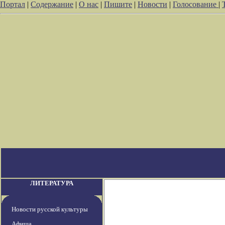
Портал
|
Содержание
|
О нас
|
Пишите
|
Новости
|
Голосование
|
ЛИТЕРАТУРА
Новости русской культуры
Афиша