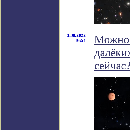
13.08.2022
Можно 
16:54
далёки
сейчас