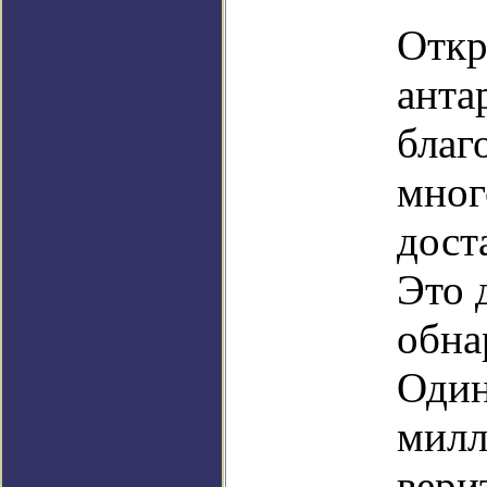
Откр
анта
благ
мног
дост
Это 
обна
Один
милл
вери