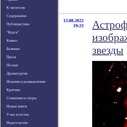
К читателю
Содержание
13.08.2022
Астроф
Публицистика
19:23
"Курск"
изобра
Кавказ
звезды
Балканы
Проза
Поэзия
Драматургия
Искания и размышления
Критика
Сомнения и споры
Новые книги
У нас в гостях
Издательство