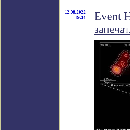
12.08.2022
Event H
19:34
запеча