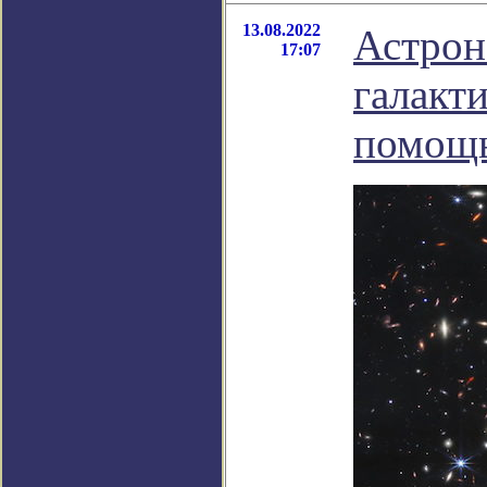
13.08.2022
Астрон
17:07
галакти
помощ