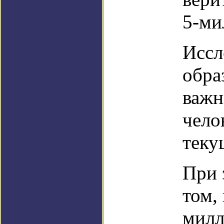
5-ми
Иссл
обра
важн
чело
теку
При 
том,
милл