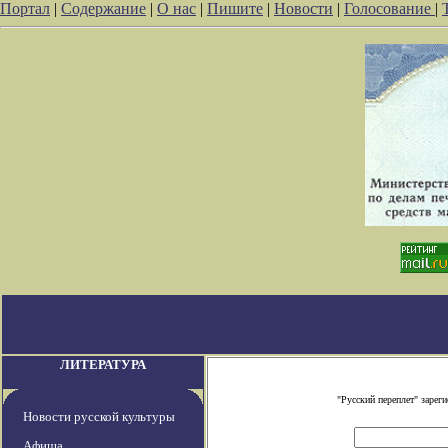
Портал
|
Содержание
|
О нас
|
Пишите
|
Новости
|
Голосование
|
ЛИТЕРАТУРА
"Русский переплет" заре
Новости русской культуры
Афиша