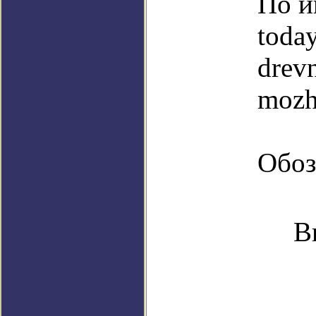
По и
toda
drev
mozhe
Обоз
В