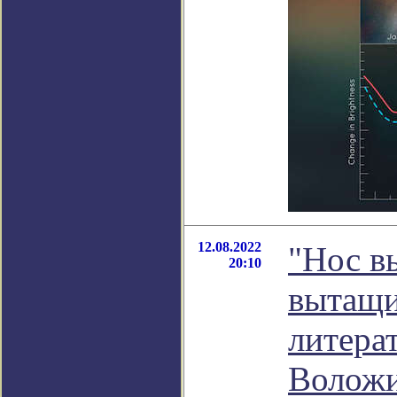
12.08.2022
"Нос в
20:10
вытащил
литера
Волож