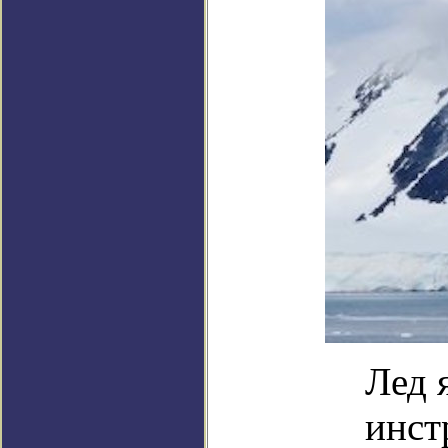
Лед 
инст