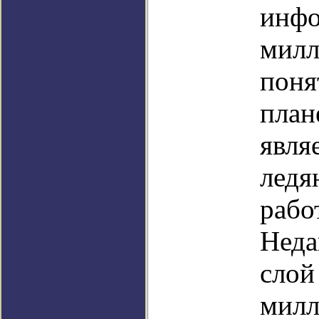
инфо
милл
поня
план
явля
ледя
рабо
Неда
слой
милл