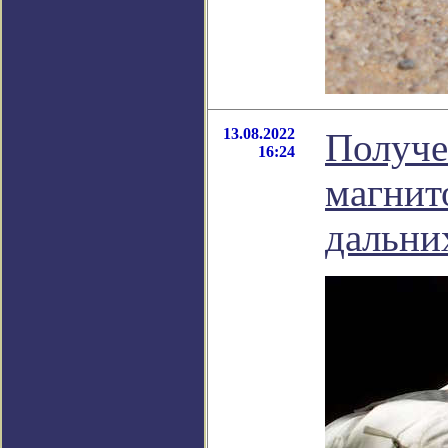
13.08.2022
Получе
16:24
магнит
дальни