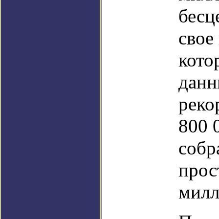
бесц
свое
кото
данн
реко
800 
собр
прос
милл