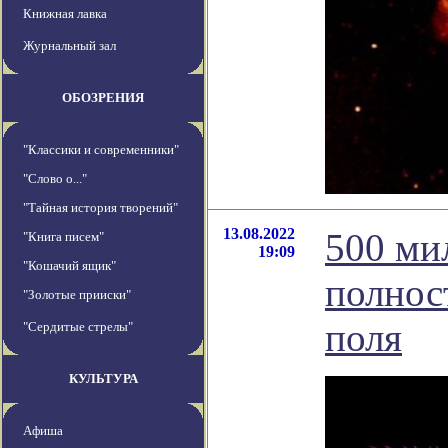
Книжная лавка
Журнальный зал
ОБОЗРЕНИЯ
"Классики и современники"
"Слово о..."
"Тайная история творений"
13.08.2022
500 ми
"Книга писем"
19:09
"Кошачий ящик"
полнос
"Золотые прииски"
поля
"Сердитые стрелы"
КУЛЬТУРА
Афиша