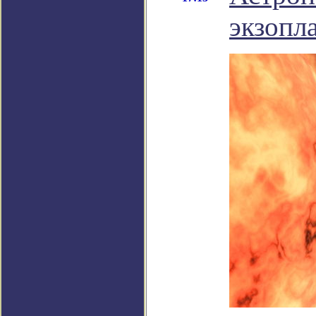
экзопл