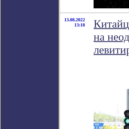
13.08.2022
Китайц
13:18
на нео
левитир