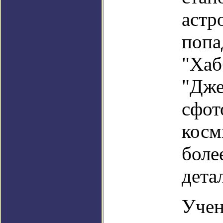
астр
попа
"Хаб
"Дже
сфот
косм
боле
дета
Учен