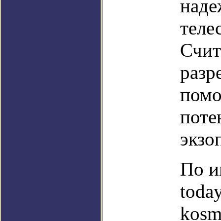
наде
теле
Счит
разр
помо
поте
экзо
По и
toda
kosm