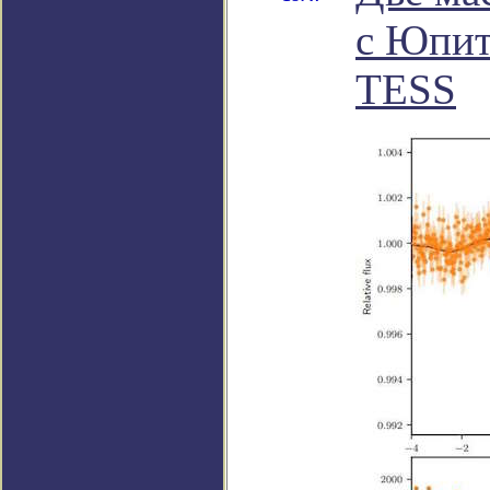
с Юпит
TESS