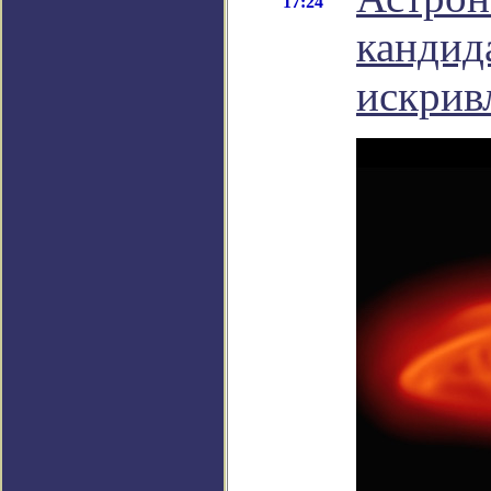
17:24
кандид
искрив