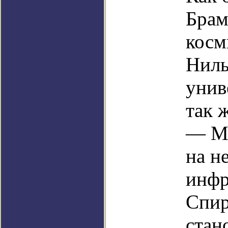
Брам
косм
Ниль
унив
так 
— Мл
на н
инфр
Спир
стан