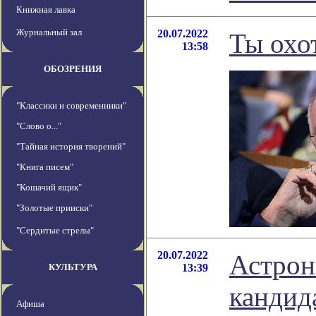
Книжная лавка
Журнальный зал
20.07.2022
Ты охо
13:58
ОБОЗРЕНИЯ
"Классики и современники"
"Слово о..."
"Тайная история творений"
"Книга писем"
"Кошачий ящик"
"Золотые прииски"
"Сердитые стрелы"
20.07.2022
Астрон
КУЛЬТУРА
13:39
кандид
Афиша