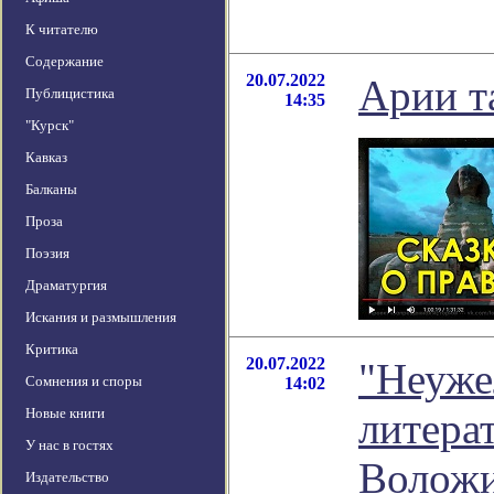
К читателю
Содержание
20.07.2022
Арии т
Публицистика
14:35
"Курск"
Кавказ
Балканы
Проза
Поэзия
Драматургия
Искания и размышления
Критика
20.07.2022
"Неужел
Сомнения и споры
14:02
Новые книги
литера
У нас в гостях
Волож
Издательство