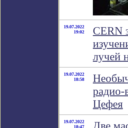
19.07.2022
CERN з
19:02
изучен
лучей 
19.07.2022
Необыч
18:58
радио-
Цефея
19.07.2022
Две ма
18:47