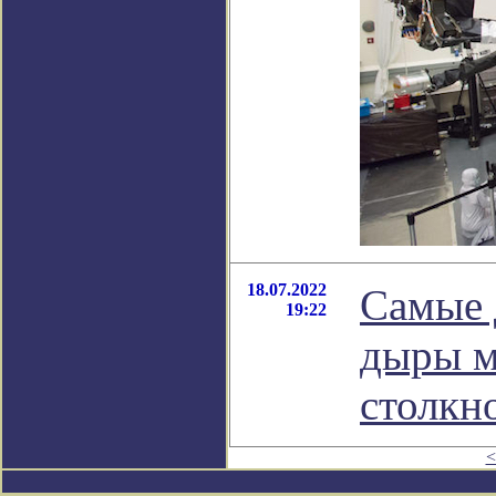
18.07.2022
Самые 
19:22
дыры м
столкн
<