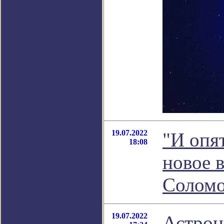
19.07.2022
"И опя
18:08
новое 
Соломо
19.07.2022
Астрон