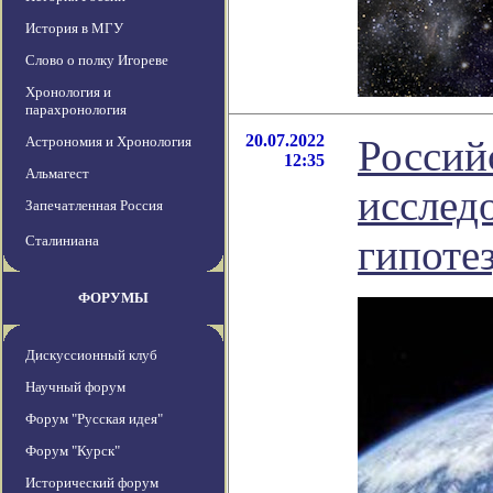
История в МГУ
Слово о полку Игореве
Хронология и
парахронология
20.07.2022
Россий
Астрономия и Хронология
12:35
Альмагест
исслед
Запечатленная Россия
гипоте
Сталиниана
ФОРУМЫ
Дискуссионный клуб
Научный форум
Форум "Русская идея"
Форум "Курск"
Исторический форум