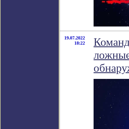
19.07.2022
Команд
18:22
ложные
обнару