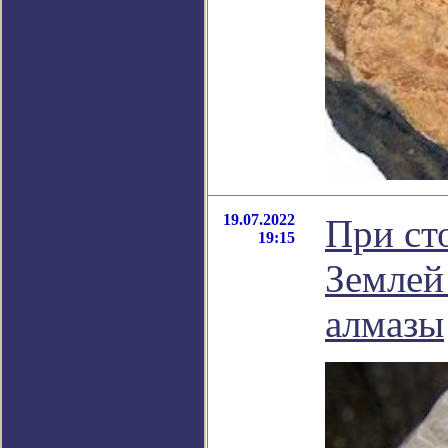
19.07.2022
При ст
19:15
Землей
алмазы