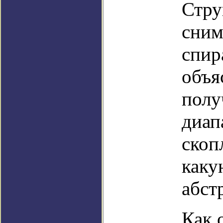
Стру
сним
спир
объя
полу
диап
скоп
каку
абст
Как 