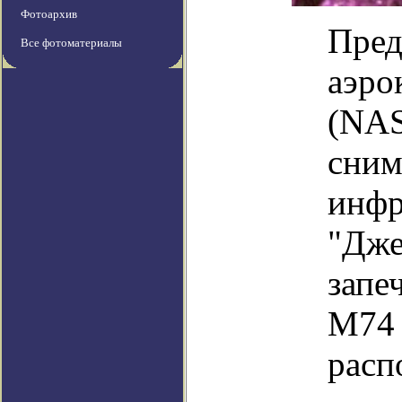
Фотоархив
Пред
Все фотоматериалы
аэро
(NAS
сним
инфр
"Дже
запе
M74 
расп