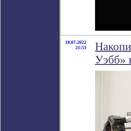
18.07.2022
Накопи
21:53
Уэбб» 