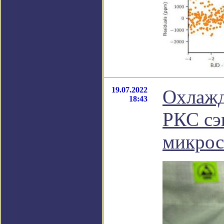
19.07.2022
Охлажд
18:43
РКС сэ
микрос