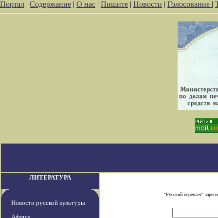
Портал
|
Содержание
|
О нас
|
Пишите
|
Новости
|
Голосование
|
ЛИТЕРАТУРА
"Русский переплет" заре
Новости русской культуры
Афиша