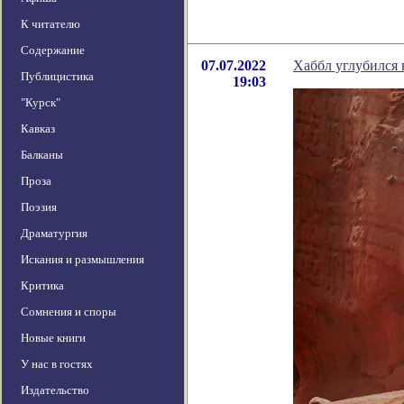
К читателю
Содержание
07.07.2022
Хаббл углубился
Публицистика
19:03
"Курск"
Кавказ
Балканы
Проза
Поэзия
Драматургия
Искания и размышления
Критика
Сомнения и споры
Новые книги
У нас в гостях
Издательство