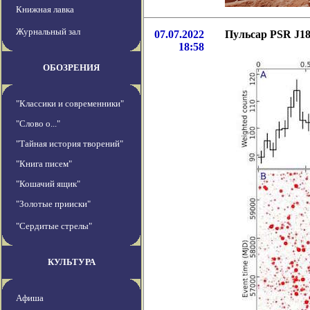
Книжная лавка
Журнальный зал
07.07.2022
Пульсар PSR J18
18:58
ОБОЗРЕНИЯ
"Классики и современники"
"Слово о..."
"Тайная история творений"
"Книга писем"
"Кошачий ящик"
"Золотые прииски"
"Сердитые стрелы"
КУЛЬТУРА
Афиша