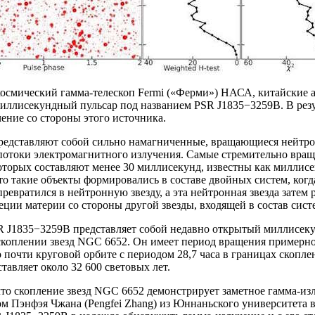
космический гамма-телескоп Fermi («Ферми») НАСА, китайские 
иллисекундный пульсар под названием PSR J1835−3259B. В рез
ение со стороны этого источника.
редставляют собой сильно намагниченные, вращающиеся нейтро
потоки электромагнитного излучения. Самые стремительно вра
оторых составляют менее 30 миллисекунд, известны как миллис
то такие объекты формировались в составе двойных систем, ког
ревратился в нейтронную звезду, а эта нейтронная звезда затем 
реции материи со стороны другой звезды, входящей в состав сист
R J1835−3259B представляет собой недавно открытый миллисек
скоплении звезд NGC 6652. Он имеет период вращения примерно
 почти круговой орбите с периодом 28,7 часа в границах скопле
ставляет около 32 600 световых лет.
то скопление звезд NGC 6652 демонстрирует заметное гамма-из
м Пэнфэя Чжана (Pengfei Zhang) из Юннаньского университета 