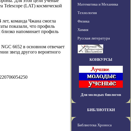
ороны. Для этой цели ученые
Математика и Механика
a Telescope (LAT) космической
Технология
 лет, команда Чжана смогла
Физика
таты показали, что профиль
Химия
я близко напоминает профиль
Русская литература
д NGC 6652 в основном отвечает
нии звезд другого вероятного
КОНКУРСЫ
0220706054250
Для молодых биологов
БИБЛИОТЕКИ
Библиотека Хроноса