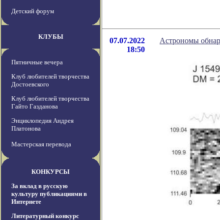
Детский форум
КЛУБЫ
07.07.2022
Астрономы обнар
18:50
Пятничные вечера
Клуб любителей творчества
Достоевского
Клуб любителей творчества
Гайто Газданова
Энциклопедия Андрея
Платонова
Мастерская перевода
КОНКУРСЫ
За вклад в русскую
культуру публикациями в
Интернете
Литературный конкурс