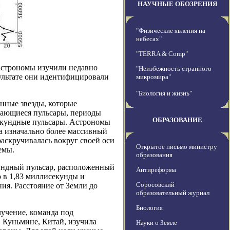
НАУЧНЫЕ ОБОЗРЕНИЯ
"Физические явления на
небесах"
"TERRA & Comp"
астрономы изучили недавно
"Неизбежность странного
ультате они идентифицировали
микромира"
"Биология и жизнь"
нные звезды, которые
щающиеся пульсары, периоды
ОБРАЗОВАНИЕ
екундные пульсары. Астрономы
да изначально более массивный
раскручивалась вокруг своей оси
Открытое письмо министру
емы.
образования
ундный пульсар, расположенный
Антиреформа
 в 1,83 миллисекунды и
Соросовский
ния. Расстояние от Земли до
образовательный журнал
Биология
лучение, команда под
в Куньмине, Китай, изучила
Науки о Земле