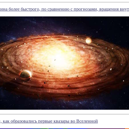
ина более быстрого, по сравнению с прогнозами, вращения вн
 как образовались первые квазары во Вселенной