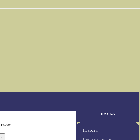
НАУКА
-4362 от
Новости
Научный форум