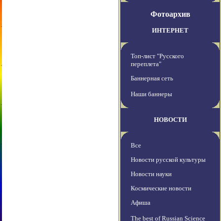
Фотоархив
ИНТЕРНЕТ
Топ-лист "Русского
переплета"
Баннерная сеть
Наши баннеры
НОВОСТИ
Все
Новости русской культуры
Новости науки
Космические новости
Афиша
The best of Russian Science