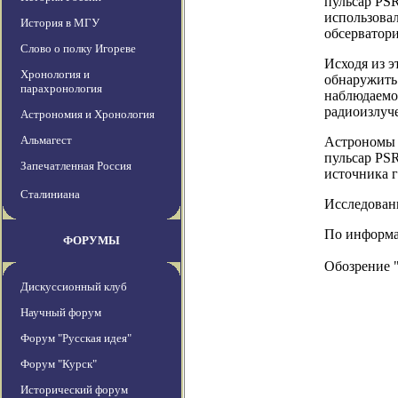
пульсар PSR
использовал
История в МГУ
обсерватори
Слово о полку Игореве
Исходя из э
Хронология и
обнаружить 
парахронология
наблюдаемо
радиоизлуче
Астрономия и Хронология
Альмагест
Астрономы с
пульсар PSR
Запечатленная Россия
источника г
Сталиниана
Исследовани
По информац
ФОРУМЫ
Обозрение 
Дискуссионный клуб
Научный форум
Форум "Русская идея"
Форум "Курск"
Исторический форум