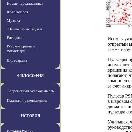
Новые передвжиники
Фотогалерея
Музыка
"Неизвестные" музеи
Риторика
Используя 
открытый м
Русские храмы и
гамма-излуч
монастыри
Пульсары п
Видеоархив
испускают 
вращения к
полагают, ч
ФИЛОСОФИЯ
компонент п
за счет акк
Современная русская мысль
Пульсар PS
Искания и размышления
в шаровом 
движется по
пульсара со
ИСТОРИЯ
Учитывая, ч
руководство
История России