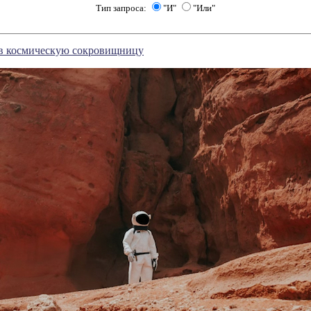
Тип запроса:
"И"
"Или"
 в космическую сокровищницу