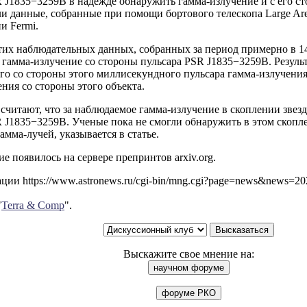
 J1835−3259B в надежде обнаружить гамма-излучение и с его ст
и данные, собранные при помощи бортового телескопа Large Are
и Fermi.
тих наблюдательных данных, собранных за период примерно в 14
гамма-излучение со стороны пульсара PSR J1835−3259B. Резуль
го со стороны этого миллисекундного пульсара гамма-излучени
ния со стороны этого объекта.
читают, что за наблюдаемое гамма-излучение в скоплении звез
 J1835−3259B. Ученые пока не смогли обнаружить в этом скопле
амма-лучей, указывается в статье.
е появилось на сервере препринтов arxiv.org.
ии https://www.astronews.ru/cgi-bin/mng.cgi?page=news&news=2
"
Terra & Comp
".
Выскажите свое мнение на: