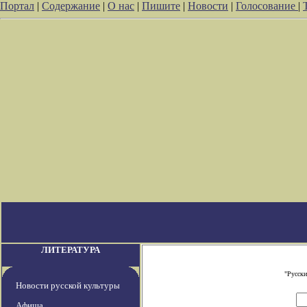
Портал
|
Содержание
|
О нас
|
Пишите
|
Новости
|
Голосование
|
ЛИТЕРАТУРА
"Русски
Новости русской культуры
Афиша