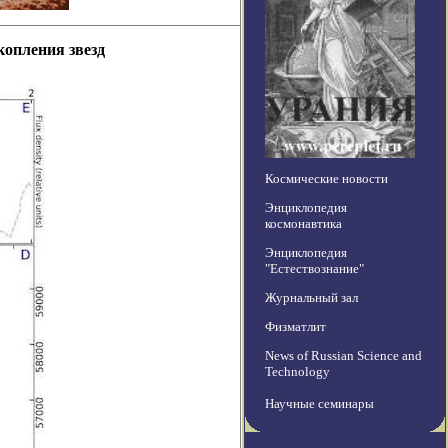
копления звезд
Космические новости
Энциклопедия
космонавтика
Энциклопедия
"Естествознание"
Журнальный зал
Физматлит
News of Russian Science and
Technology
Научные семинары