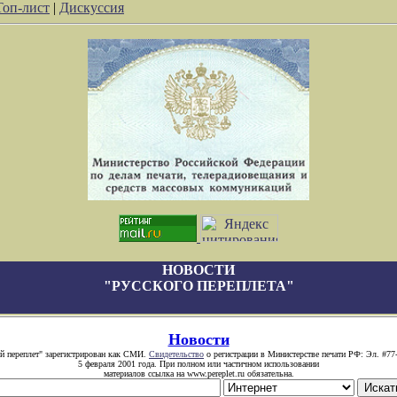
Топ-лист
|
Дискуссия
НОВОСТИ
"РУССКОГО ПЕРЕПЛЕТА"
Новости
й переплет" зарегистрирован как СМИ.
Свидетельство
о регистрации в Министерстве печати РФ: Эл. #77
5 февраля 2001 года. При полном или частичном использовании
материалов ссылка на www.pereplet.ru обязательна.