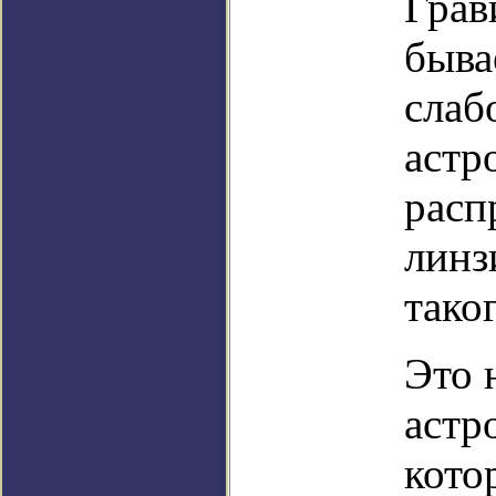
Грав
быва
слаб
астр
расп
линз
тако
Это 
астр
кото