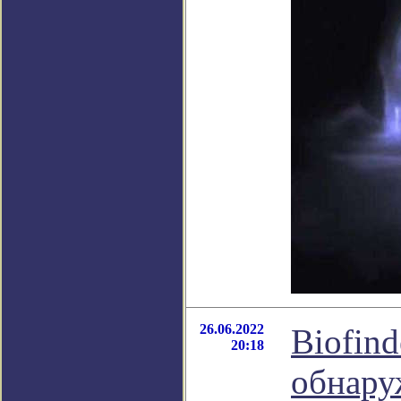
26.06.2022
Biofin
20:18
обнару