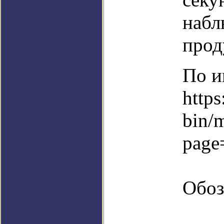
набл
прод
По и
https
bin/
page
Обоз