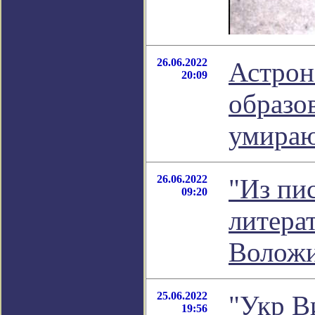
26.06.2022
Астрон
20:09
образо
умираю
26.06.2022
"Из пи
09:20
литера
Волож
25.06.2022
"Укр В
19:56