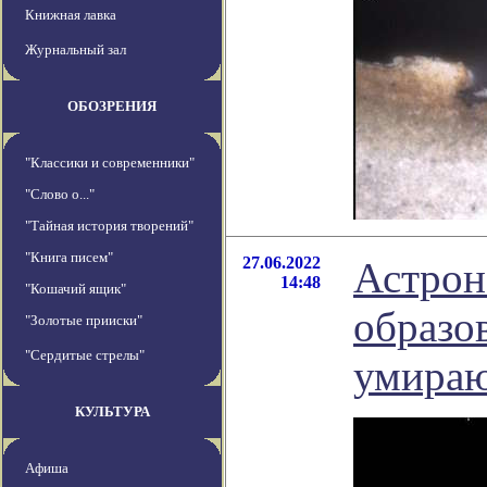
Книжная лавка
Журнальный зал
ОБОЗРЕНИЯ
"Классики и современники"
"Слово о..."
"Тайная история творений"
"Книга писем"
27.06.2022
Астрон
14:48
"Кошачий ящик"
образо
"Золотые прииски"
"Сердитые стрелы"
умираю
КУЛЬТУРА
Афиша