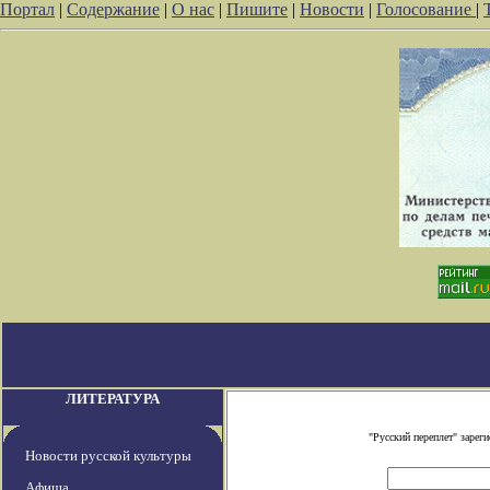
Портал
|
Содержание
|
О нас
|
Пишите
|
Новости
|
Голосование
|
ЛИТЕРАТУРА
"Русский переплет" заре
Новости русской культуры
Афиша