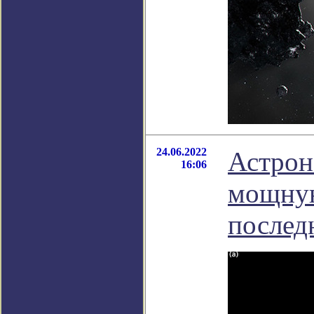
24.06.2022
Астрон
16:06
мощную
послед