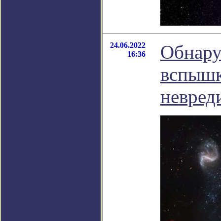
24.06.2022
Обнару
16:36
вспышк
невред