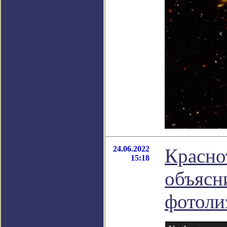
24.06.2022
Красно
15:18
объясн
фотоли