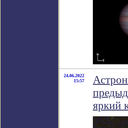
24.06.2022
Астрон
15:57
предыд
яркий 