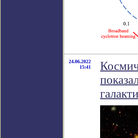
24.06.2022
Космич
15:41
показа
галакт