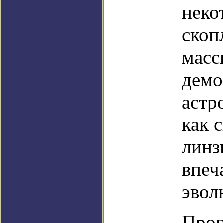
неко
скоп
масс
демо
астр
как 
линз
впеч
эвол
Прог