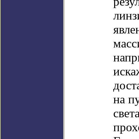
резу
линз
явле
масс
напр
иска
дост
на п
свет
прох