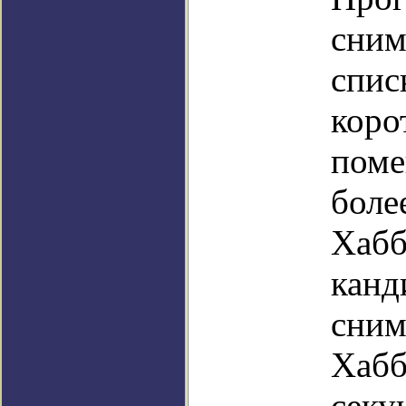
сним
спис
коро
поме
боле
Хабб
канд
сним
Хабб
секу