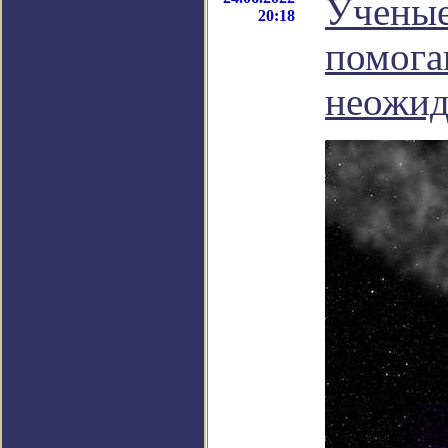
Ученые
20:18
помога
неожид