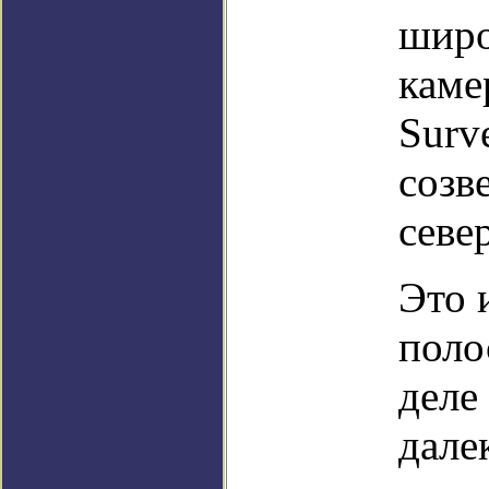
широ
каме
Surv
созв
севе
Это 
поло
деле
дале