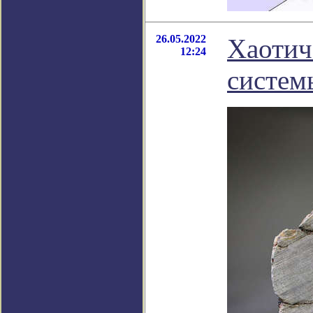
26.05.2022
Хаотич
12:24
систем