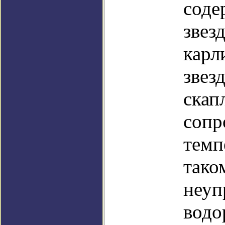
соде
звез
карл
звез
скап
сопр
темп
тако
неуп
водо