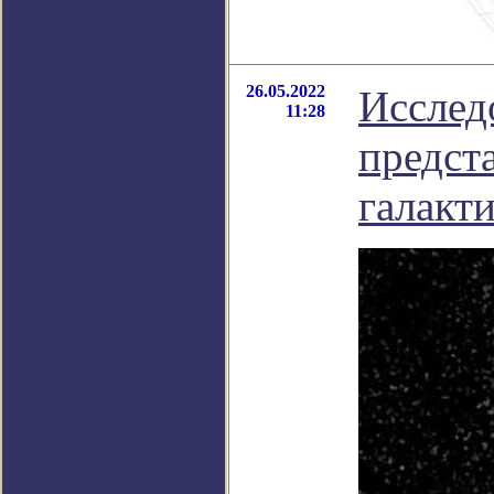
26.05.2022
Исслед
11:28
предст
галакт