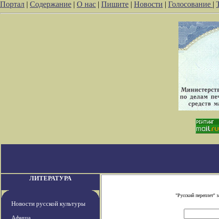
Портал
|
Содержание
|
О нас
|
Пишите
|
Новости
|
Голосование
|
ЛИТЕРАТУРА
"Русский переплет" 
Новости русской культуры
Афиша