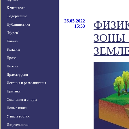
К читателю
Содержание
26.05.2022
ФИЗИ
Публицистика
15:53
"Курск"
ЗОНЫ
Кавказ
ЗЕМЛ
Балканы
Проза
Поэзия
Драматургия
Искания и размышления
Критика
Сомнения и споры
Новые книги
У нас в гостях
Издательство