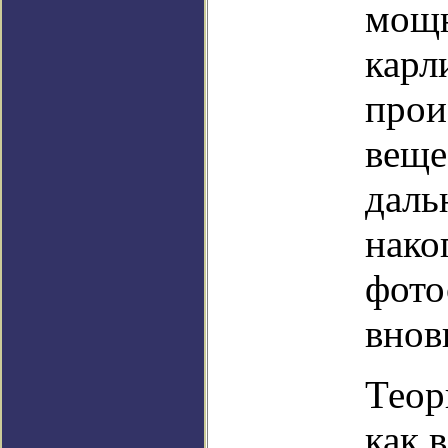
мощн
карл
прои
веще
даль
нако
фото
внов
Теор
как 