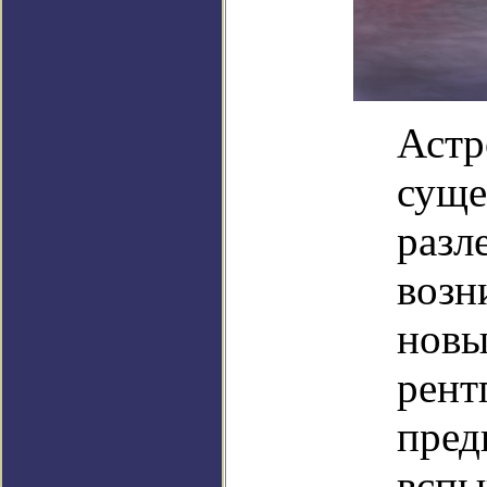
Астр
суще
разл
возн
новы
рент
пред
вспы