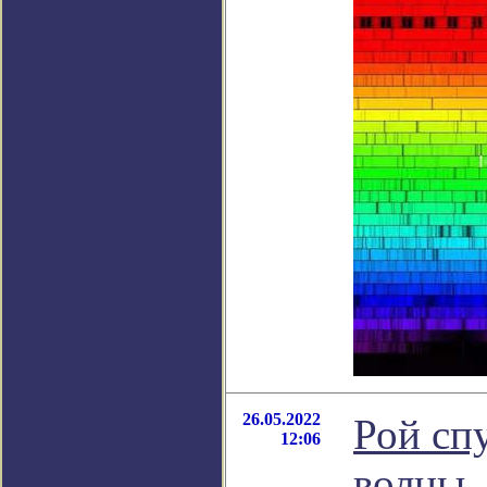
26.05.2022
Рой сп
12:06
волны,