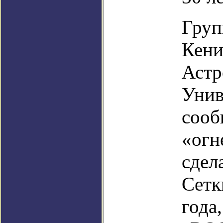
Груп
Кени
Астр
Унив
сооб
«огн
сдел
Сетк
года