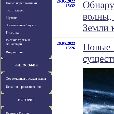
26.05.2022
Обнару
Новые передвжиники
15:32
Фотогалерея
волны,
Музыка
Земли 
"Неизвестные" музеи
Риторика
Русские храмы и
26.05.2022
Новые 
монастыри
15:26
Видеоархив
сущест
ФИЛОСОФИЯ
Современная русская мысль
Искания и размышления
ИСТОРИЯ
История России