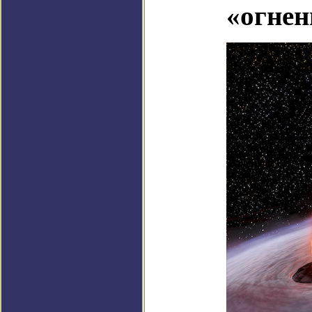
«огнен