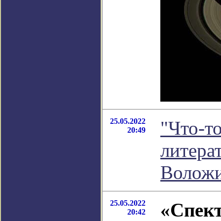
25.05.2022
"Что-то
20:49
литера
Волож
25.05.2022
«Спект
20:42