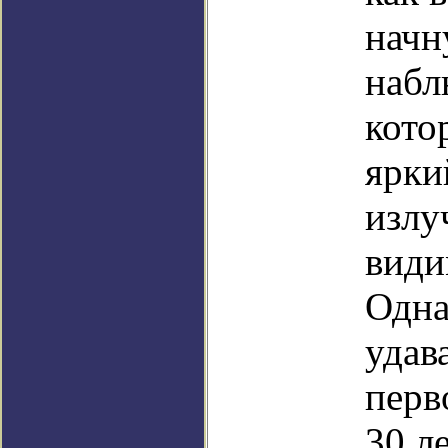
начн
набл
кото
ярки
излу
види
Одна
удав
перв
30 ле