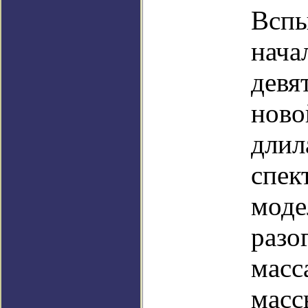
Вспы
нача
девя
ново
длил
спек
моде
разо
масс
масс