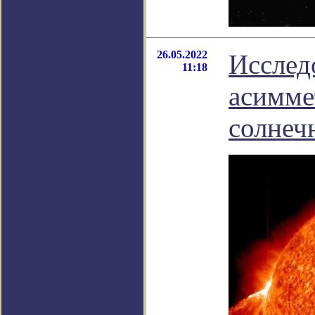
26.05.2022
Исслед
11:18
асимме
солнеч