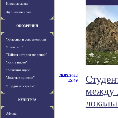
Книжная лавка
Журнальный зал
ОБОЗРЕНИЯ
"Классики и современники"
"Слово о..."
"Тайная история творений"
"Книга писем"
"Кошачий ящик"
26.05.2022
Студен
"Золотые прииски"
15:49
"Сердитые стрелы"
между 
локаль
КУЛЬТУРА
Афиша