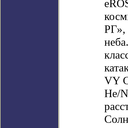
eROS
косм
РГ»,
неба
клас
ката
VY С
He/N
расс
Солн