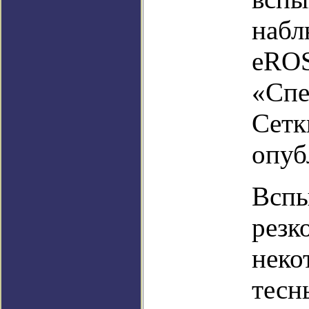
набл
eROS
«Спе
Сетк
опуб
Вспы
резк
неко
тесн