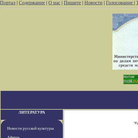
Портал
|
Содержание
|
О нас
|
Пишите
|
Новости
|
Голосование
|
ЛИТЕРАТУРА
"Р
Новости русской культуры
Афиша