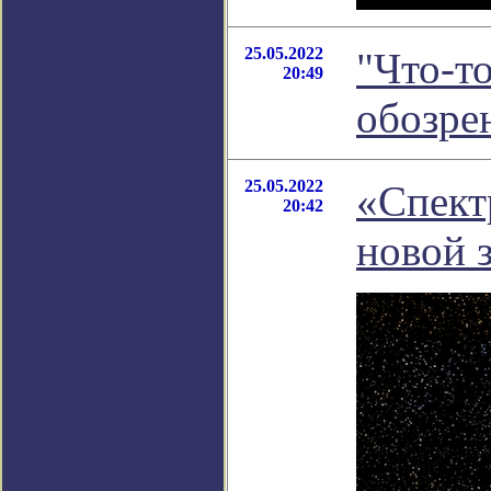
25.05.2022
"Что-то
20:49
обозре
25.05.2022
«Спект
20:42
новой 