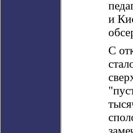
педа
и Ки
обсе
С от
стал
свер
"пус
тыся
спол
заме