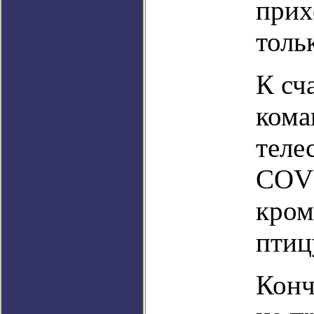
прих
толь
К сч
ком
теле
COVI
кром
птиц
Конч