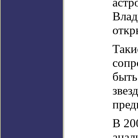
астр
Влад
откр
Таки
сопр
быть
звез
пред
В 20
анал