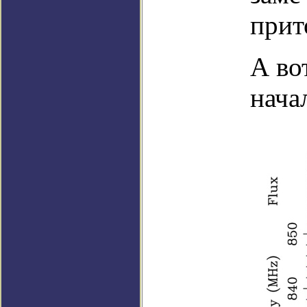
прит
А во
начал