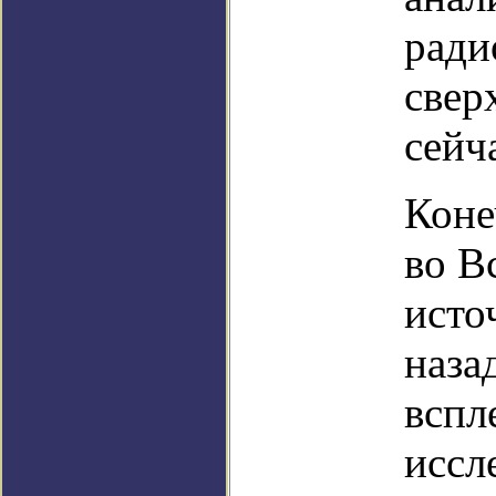
ради
свер
сейч
Коне
во В
исто
наза
вспл
иссл