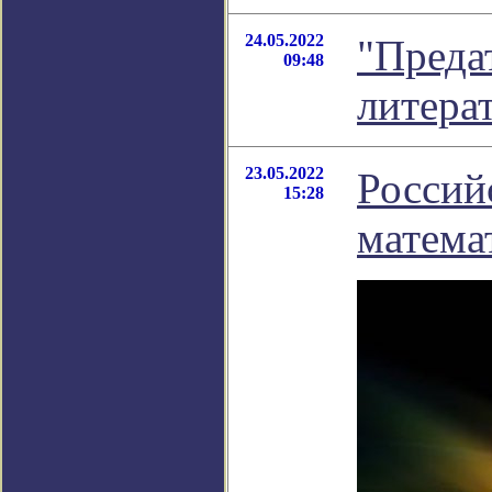
24.05.2022
"Предат
09:48
литера
23.05.2022
Россий
15:28
матема