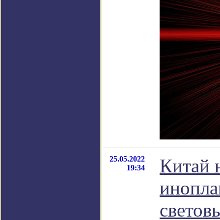
25.05.2022
Китай 
19:34
инопла
светов