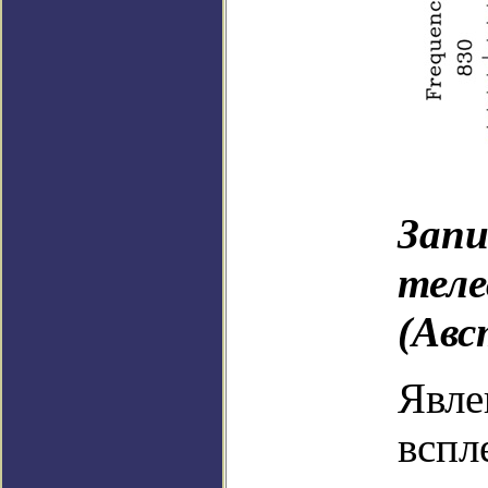
Запи
теле
(Авс
Явле
вспл