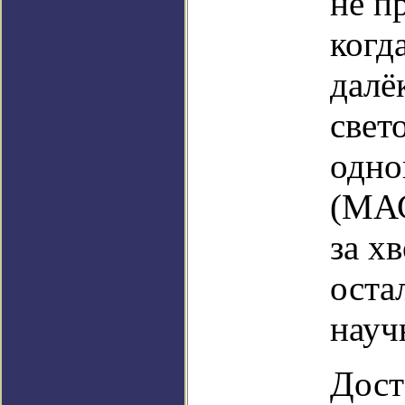
не п
когд
далё
свет
одно
(МАС
за х
оста
науч
Дост