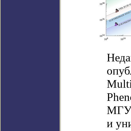
Неда
опуб
Mult
Phen
МГУ 
и ун