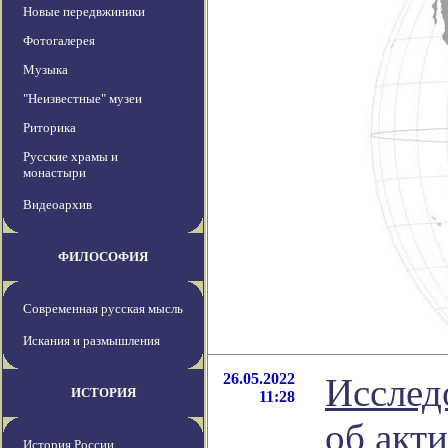
Новые передвжиники
Фотогалерея
Музыка
"Неизвестные" музеи
Риторика
Русские храмы и
монастыри
Видеоархив
ФИЛОСОФИЯ
Современная русская мысль
Искания и размышления
26.05.2022
Исслед
ИСТОРИЯ
11:28
об акт
История России