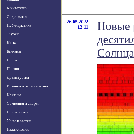
К читателю
Содержание
26.05.2022
Новые 
Публицистика
12:11
"Курск"
десяти
Кавказ
Солнца
Балканы
Проза
Поэзия
Драматургия
Искания и размышления
Критика
Сомнения и споры
Новые книги
У нас в гостях
Издательство