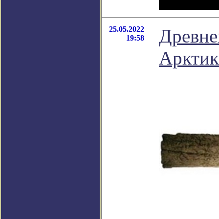
25.05.2022
Древне
19:58
Арктик