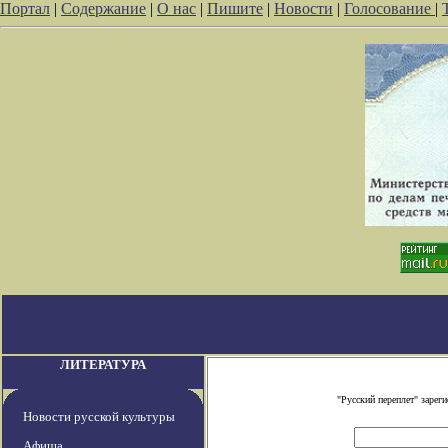
Портал
|
Содержание
|
О нас
|
Пишите
|
Новости
|
Голосование
|
ЛИТЕРАТУРА
"Русский переплет" заре
Новости русской культуры
Афиша