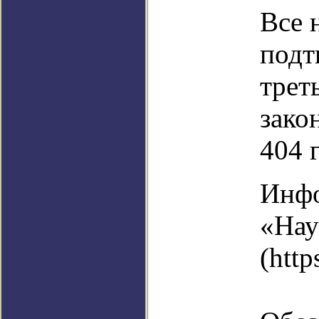
Все 
подт
трет
зако
404 
Инфо
«Нау
(http