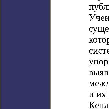
публ
Учен
суще
кото
сист
упор
выяв
межд
и их
Кепл