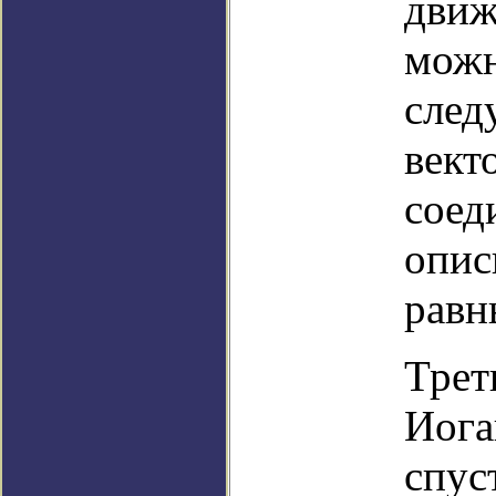
движ
можн
след
вект
соед
опис
равн
Трет
Иога
спус