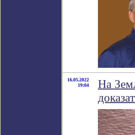
16.05.2022
На Зем
19:04
доказа