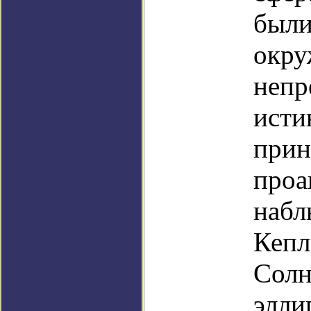
были
окру
непр
исти
прин
проа
набл
Кепл
Солн
элли