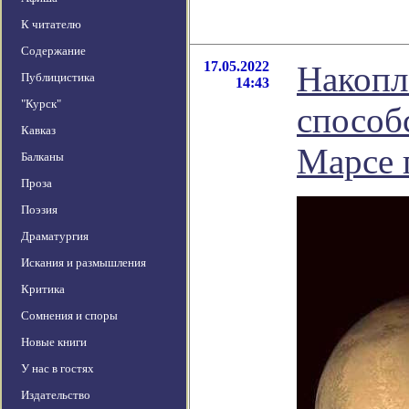
К читателю
Содержание
17.05.2022
Накопл
Публицистика
14:43
"Курск"
способ
Кавказ
Марсе 
Балканы
Проза
Поэзия
Драматургия
Искания и размышления
Критика
Сомнения и споры
Новые книги
У нас в гостях
Издательство