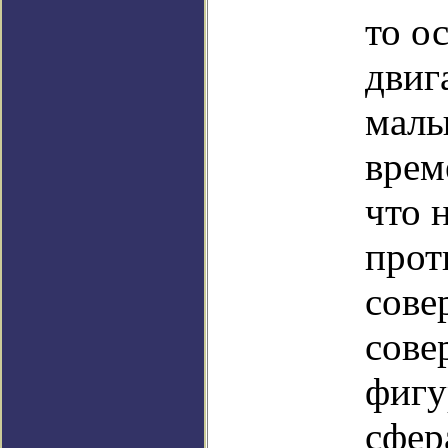
то о
двиг
малы
врем
что 
прот
сове
сове
фигу
сфер