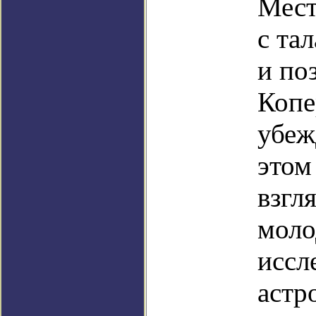
Мест
с та
и по
Копе
убеж
этом
взгл
моло
иссл
астр