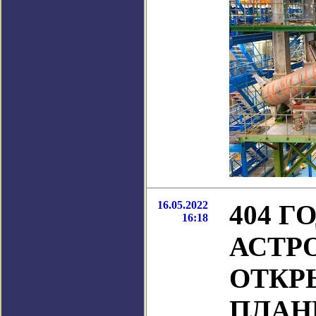
16.05.2022
404 
16:18
АСТР
ОТКР
ПЛАН