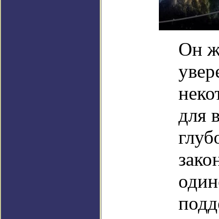
Он ж
увер
неко
для 
глуб
зако
один
подд