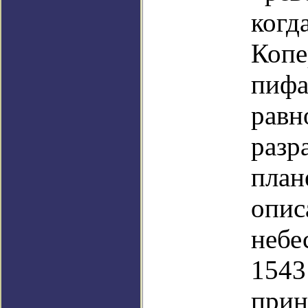
когд
Копе
пифа
равн
разр
план
опис
небе
1543
прин