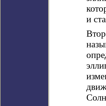
кото
и ст
Втор
назы
опре
элли
изме
движ
Солн