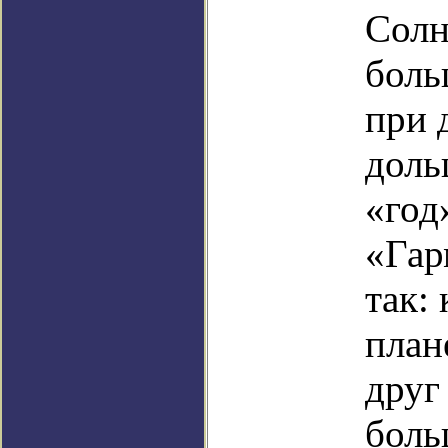
Солн
боль
при 
доль
«год
«Гар
так:
план
друг
боль