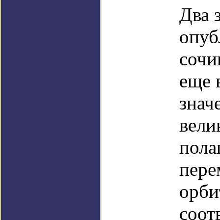
Два 
опуб
сочи
еще 
знач
вели
пола
пере
орби
соот