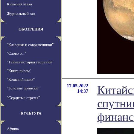
Книжная лавка
Журнальный зал
ОБОЗРЕНИЯ
"Классики и современники"
"Слово о..."
"Тайная история творений"
"Книга писем"
"Кошачий ящик"
17.05.2022
Китайс
"Золотые прииски"
14:37
"Сердитые стрелы"
спутни
финанс
КУЛЬТУРА
Афиша