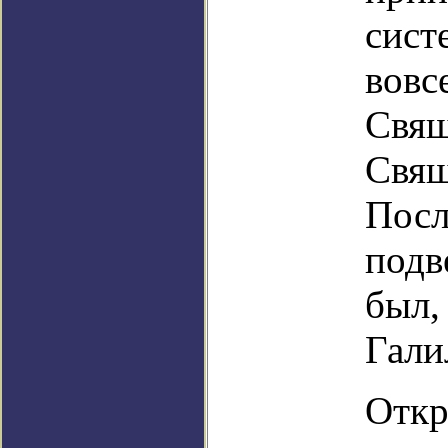
сист
вовс
Свящ
Свящ
Посл
подв
был,
Гали
Откр