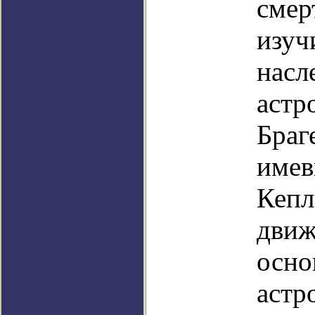
смер
изуч
насл
астр
Браг
имев
Кепл
движ
осно
астр