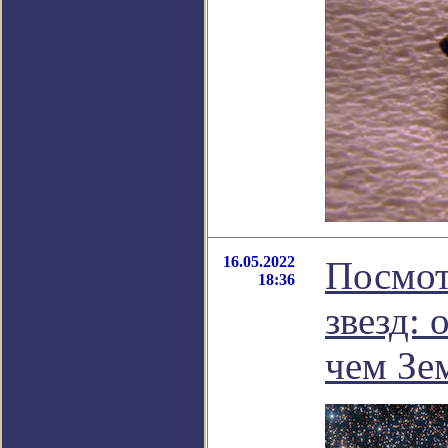
16.05.2022
Посмот
18:36
звезд: 
чем Зе