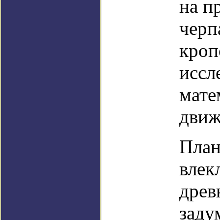
на п
черп
кроп
иссл
мате
движ
План
влек
древ
заду