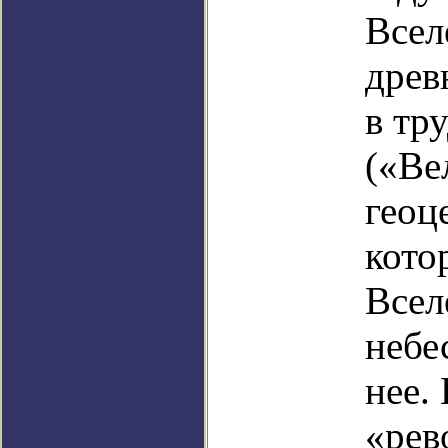
Вселе
древ
в тр
(«Ве
геоц
кото
Всел
небе
нее.
«рев