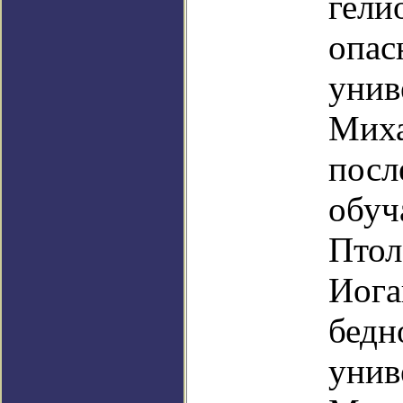
гели
опас
унив
Миха
посл
обуч
Птол
Иога
бедн
унив