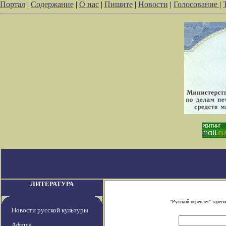
Портал
|
Содержание
|
О нас
|
Пишите
|
Новости
|
Голосование
|
ЛИТЕРАТУРА
"Русский переплет" заре
Новости русской культуры
Афиша