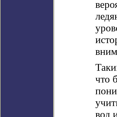
веро
ледя
уров
исто
вним
Таки
что 
пони
учит
вод 