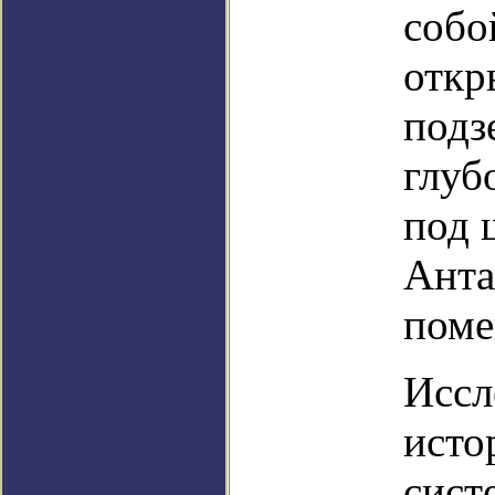
собо
откр
подз
глуб
под 
Анта
поме
Иссл
исто
сист