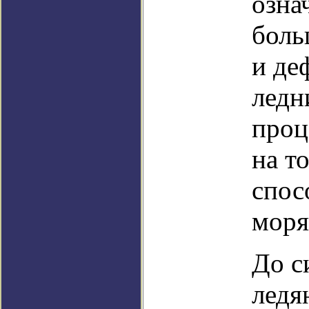
озна
боль
и де
ледн
проц
на т
спос
моря
До с
ледя