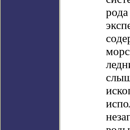
рода
эксп
соде
морс
ледн
слыш
иско
испо
неза
воды