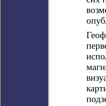
возм
опуб
Геоф
перв
испо
магн
визу
карт
подз