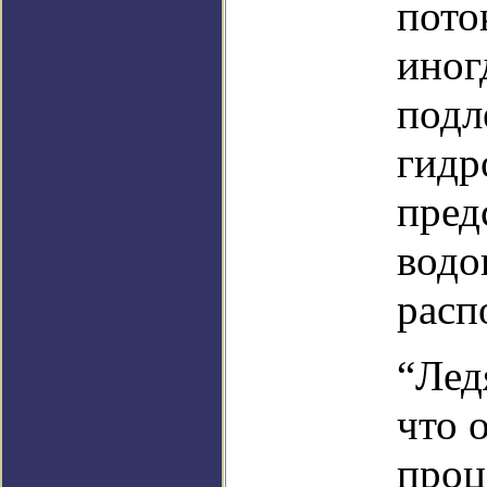
пото
иног
подл
гидр
пред
водо
расп
“Лед
что 
проц