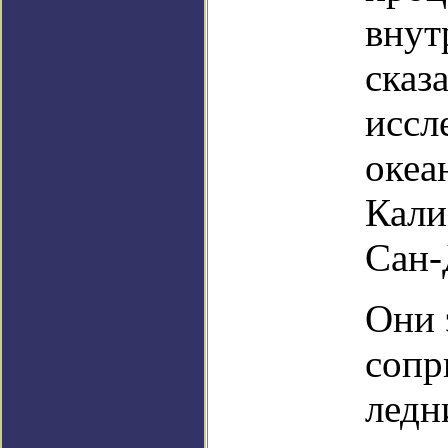
внут
сказ
иссл
океа
Кали
Сан-
Они 
сопр
ледн