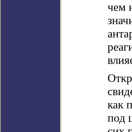
чем 
знач
анта
реаг
влия
Откр
свид
как 
под 
сих 