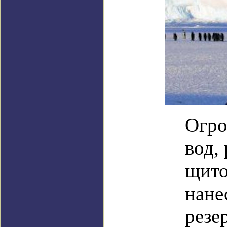
Огро
вод,
щито
нане
резе