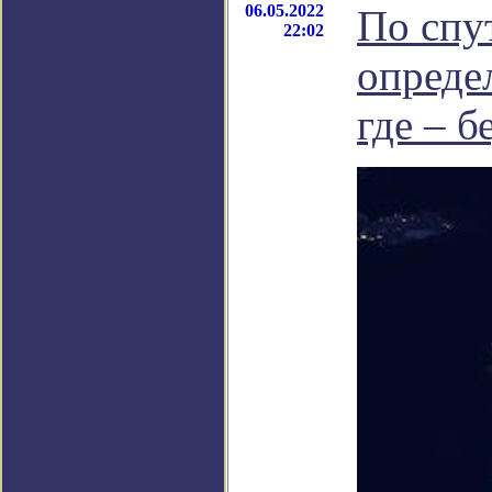
06.05.2022
По спу
22:02
определ
где – б