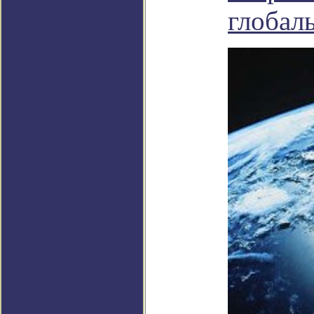
глобал