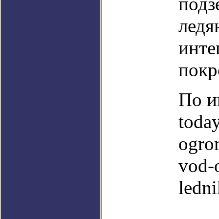
подз
ледя
инте
покр
По и
toda
ogro
vod-
ledni