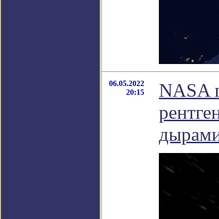
06.05.2022
NASA п
20:15
рентге
дырам