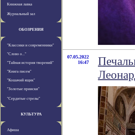
Книжная лавка
Журнальный зал
ОБОЗРЕНИЯ
"Классики и современники"
"Слово о..."
07.05.2022
Печаль
16:47
"Тайная история творений"
Леонар
"Книга писем"
"Кошачий ящик"
"Золотые прииски"
"Сердитые стрелы"
КУЛЬТУРА
Афиша