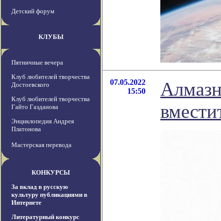
Детский форум
КЛУБЫ
Пятничные вечера
Клуб любителей творчества
07.05.2022
Алмазн
Достоевского
15:50
Клуб любителей творчества
вмести
Гайто Газданова
Энциклопедия Андрея
Платонова
Мастерская перевода
КОНКУРСЫ
За вклад в русскую
культуру публикациями в
Интернете
Литературный конкурс