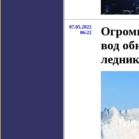
07.05.2022
Огром
06:22
вод о
ледни