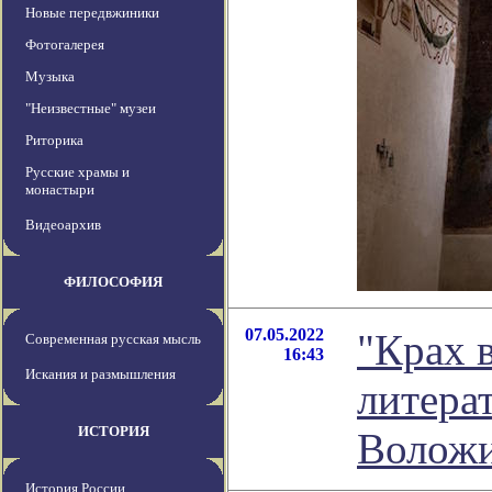
Новые передвжиники
Фотогалерея
Музыка
"Неизвестные" музеи
Риторика
Русские храмы и
монастыри
Видеоархив
ФИЛОСОФИЯ
07.05.2022
"Крах в
Современная русская мысль
16:43
Искания и размышления
литера
ИСТОРИЯ
Волож
История России