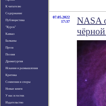
К читателю
Содержание
07.05.2022
NASA о
Публицистика
17:37
"Курск"
чёрной
Кавказ
Балканы
Проза
Поэзия
Драматургия
Искания и размышления
Критика
Сомнения и споры
Новые книги
У нас в гостях
Издательство