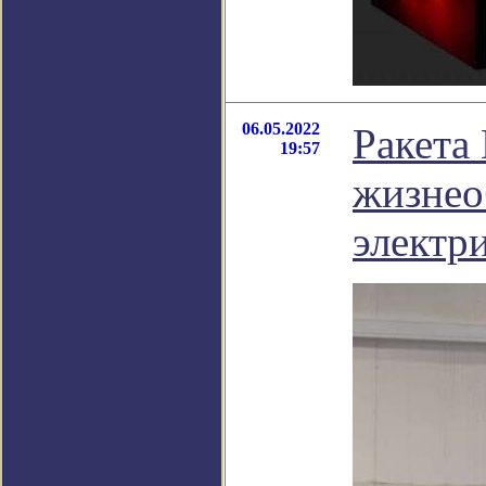
06.05.2022
Ракета
19:57
жизнео
электр