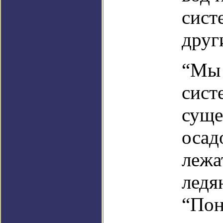
сист
друг
“Мы 
сист
суще
осад
лежа
ледя
“Пон