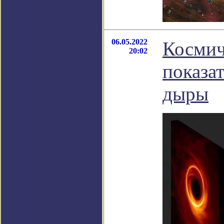
06.05.2022
Космич
20:02
показа
дыры