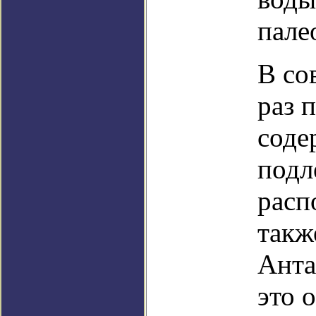
пале
В со
раз 
соде
подл
расп
такж
Анта
это о