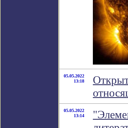
05.05.2022
Открыт
13:18
относя
05.05.2022
"Элемен
13:14
литера