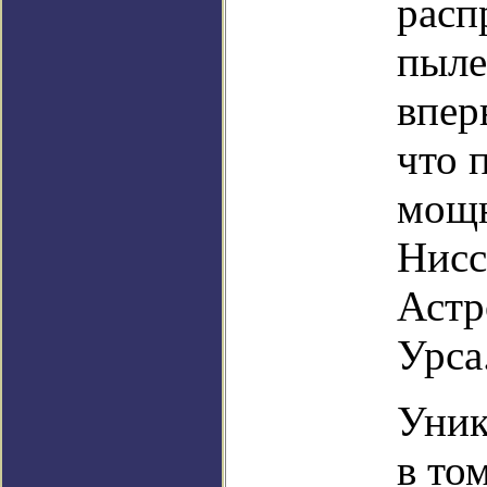
расп
пыле
впер
что 
мощн
Нисс
Астр
Урса
Уник
в то