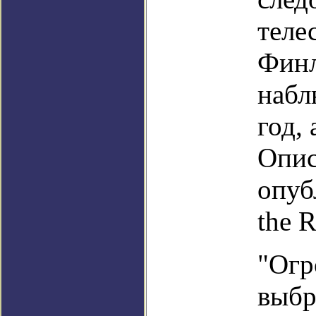
теле
Финл
набл
год, 
Опис
опуб
the R
"Огр
выбр