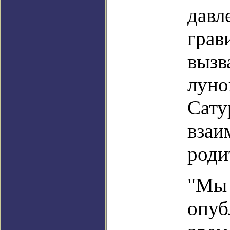
давл
грав
вызв
луно
Сату
взаи
роди
"Мы 
опуб