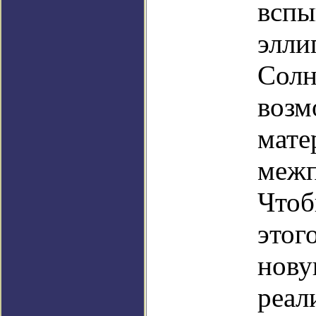
вспы
элли
Солн
возм
мате
межп
Чтоб
этог
нову
реал