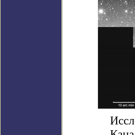
Иссл
Кана