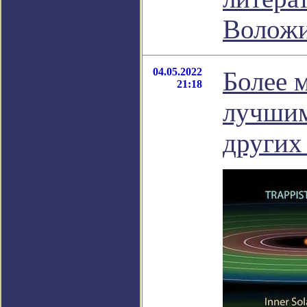
Волож
04.05.2022
Более 
21:18
лучшим
других