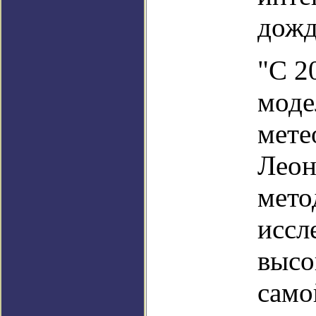
дожд
"С 2
моде
мете
Леон
мето
иссл
высо
само