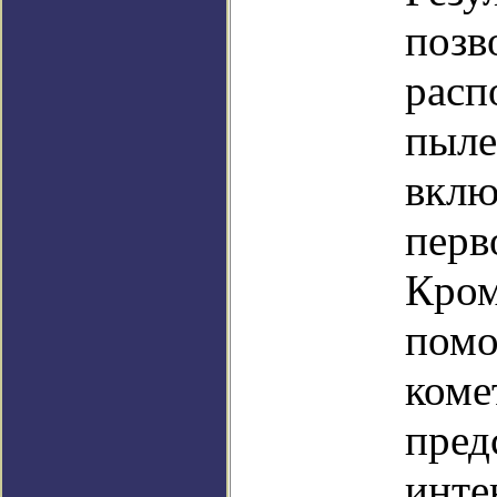
позв
расп
пыле
вклю
перв
Кром
помо
коме
пред
инте