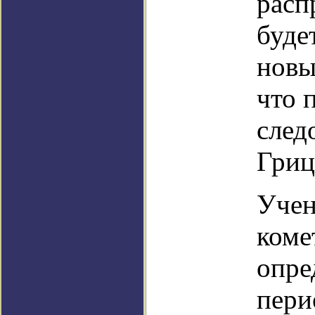
расп
буде
новы
что 
след
Гриц
Учен
коме
опре
пери