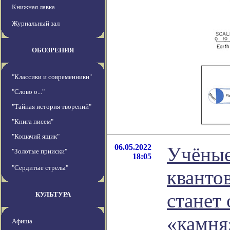
Книжная лавка
Журнальный зал
ОБОЗРЕНИЯ
"Классики и современники"
"Слово о..."
"Тайная история творений"
"Книга писем"
"Кошачий ящик"
06.05.2022
Учёные
"Золотые прииски"
18:05
"Сердитые стрелы"
кванто
станет
КУЛЬТУРА
«камня
Афиша