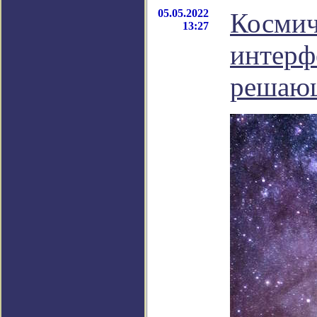
05.05.2022
Космич
13:27
интерф
решающ