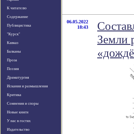
К читателю
Содержание
06.05.2022
Состав
Публицистика
18:43
"Курск"
Земли 
Кавказ
«дожд
Балканы
Проза
Поэзия
Драматургия
Искания и размышления
Критика
Сомнения и споры
Новые книги
У нас в гостях
Издательство