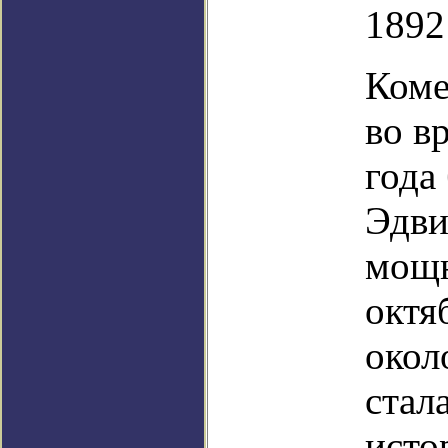
1892
Коме
во в
года
Эдви
мощн
октя
окол
стал
исто