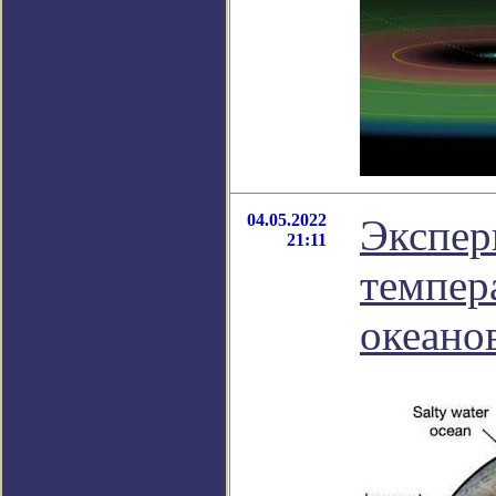
04.05.2022
Экспер
21:11
темпер
океано