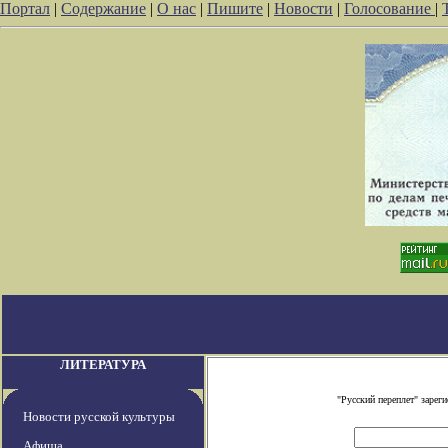
Портал
|
Содержание
|
О нас
|
Пишите
|
Новости
|
Голосование
|
ЛИТЕРАТУРА
"Русский переплет" заре
Новости русской культуры
Афиша