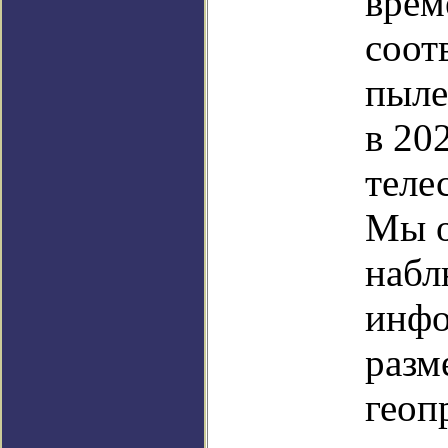
врем
соот
пыле
в 20
теле
Мы о
набл
инфо
разм
геоп