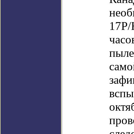
необ
17P/
часо
пыле
само
зафи
вспы
октя
пров
след