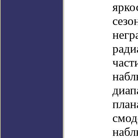
ярко
сезо
негр
ради
част
набл
диап
план
смод
набл