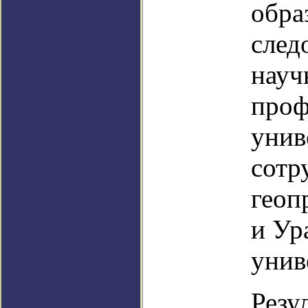
обра
след
науч
проф
унив
сотр
геоп
и Ур
унив
Резу