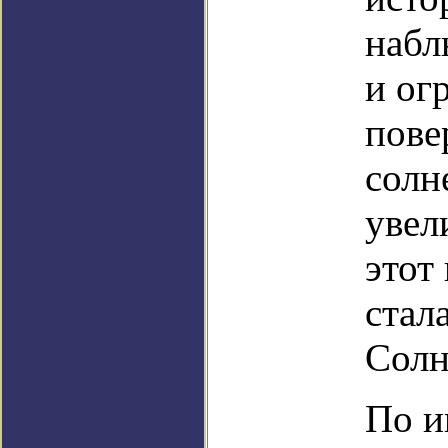
набл
и ог
пове
солн
увел
этот
стал
Солн
По и