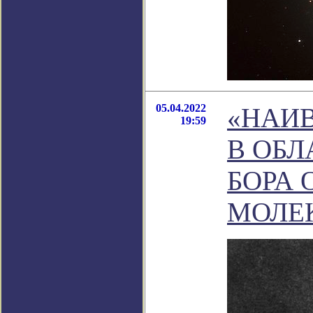
05.04.2022
«НАИ
19:59
В ОБЛ
БОРА 
МОЛЕ