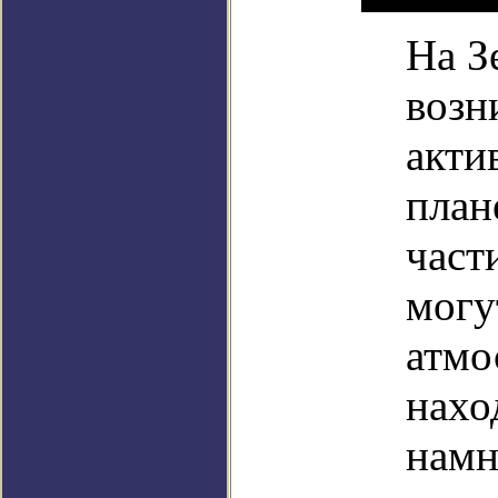
На З
возн
акти
план
част
могу
атмо
нахо
намн