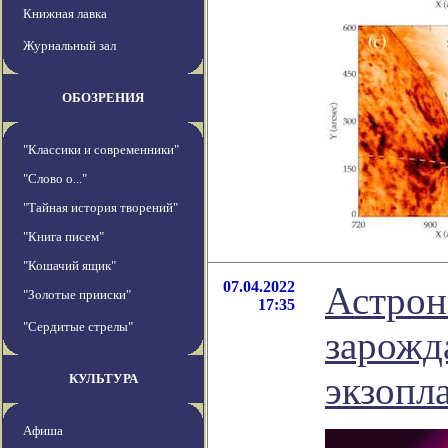
Книжная лавка
Журнальный зал
ОБОЗРЕНИЯ
"Классики и современники"
"Слово о..."
"Тайная история творений"
"Книга писем"
"Кошачий ящик"
07.04.2022
Астрон
"Золотые прииски"
17:35
"Сердитые стрелы"
зарож
экзопл
КУЛЬТУРА
Афиша