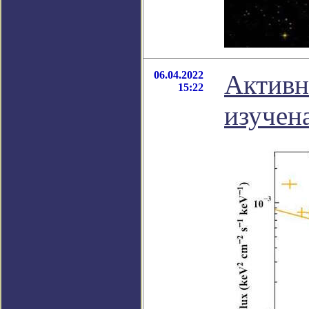
06.04.2022
Активн
15:22
изучена