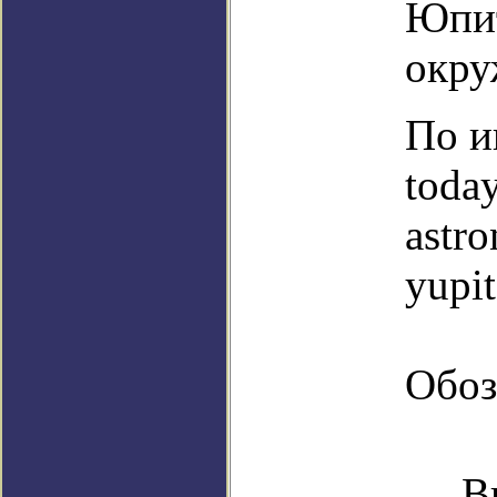
Юпит
окру
По и
toda
astr
yupit
Обоз
В