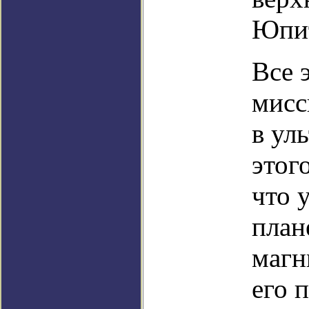
Юпит
Все 
мисс
в ул
этог
что 
план
магн
его 