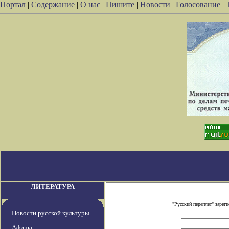
Портал
|
Содержание
|
О нас
|
Пишите
|
Новости
|
Голосование
|
ЛИТЕРАТУРА
"Русский переплет" заре
Новости русской культуры
Афиша