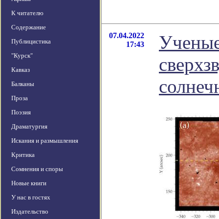
К читателю
Содержание
07.04.2022
Ученые
Публицистика
17:43
"Курск"
сверхз
Кавказ
солнеч
Балканы
Проза
Поэзия
Драматургия
Искания и размышления
Критика
Сомнения и споры
Новые книги
У нас в гостях
Издательство