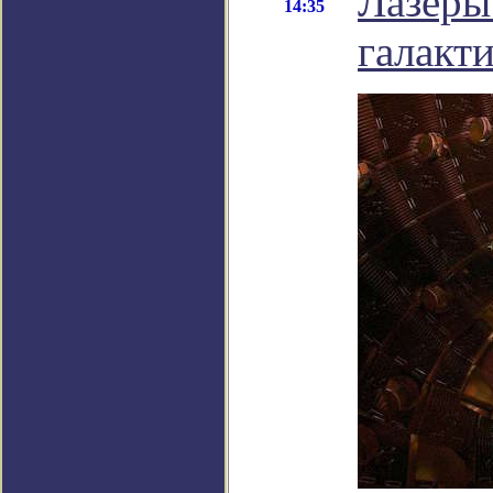
Лазеры
14:35
галакт