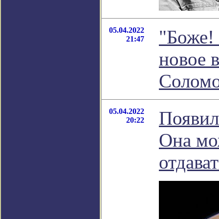
05.04.2022
"Боже! 
21:47
новое 
Соломо
05.04.2022
Появил
20:22
Она мо
отдава