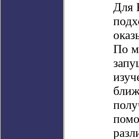
Для 
подх
оказ
По м
запу
изуч
ближ
полу
помо
разл