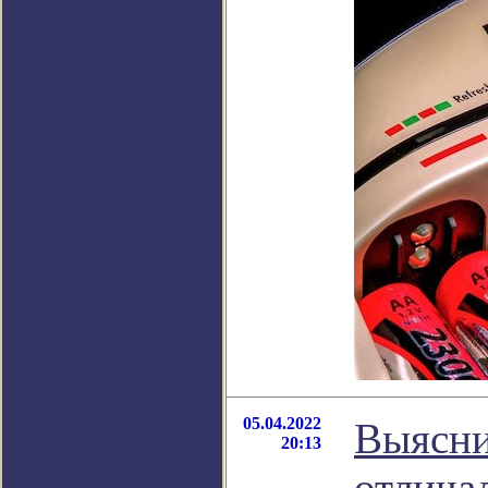
05.04.2022
Выясни
20:13
отличал