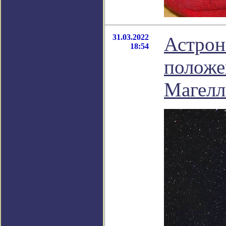
31.03.2022
Астрон
18:54
положе
Магелл