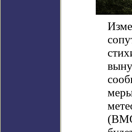
Изме
сопу
стих
выну
сооб
меры
мете
(ВМО