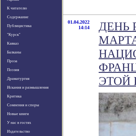
К читателю
Содержание
01.04.2022
ДЕНЬ 
Публицистика
14:14
"Курск"
МАРТА
Кавказ
НАЦИ
Балканы
Проза
ФРАН
Поэзия
ЭТОЙ
Драматургия
Искания и размышления
Критика
Сомнения и споры
Новые книги
У нас в гостях
Издательство