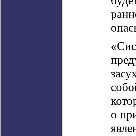
буде
ранн
опас
«Сис
пред
засу
собо
кото
о пр
явле