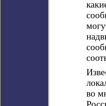
каки
сооб
могу
надв
сооб
соот
Изве
лока
во м
Росс