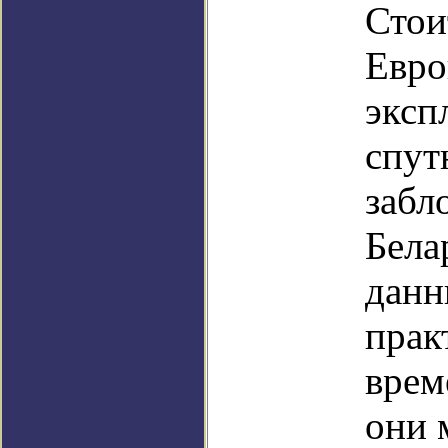
Стои
Евро
эксп
спут
забл
Бела
данн
прак
врем
они 