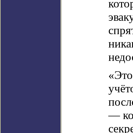
кото
эвак
спря
ника
недо
«Это
учёт
посл
— ко
секр