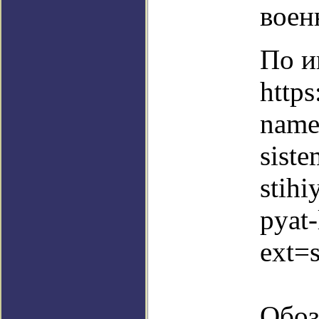
воен
По и
http
name
sist
stihi
pyat-
ext=
Обоз