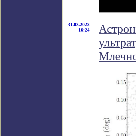
31.03.2022
Астрон
16:24
ультра
Млечно