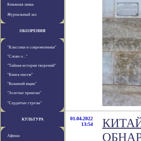
Книжная лавка
Журнальный зал
ОБОЗРЕНИЯ
"Классики и современники"
"Слово о..."
"Тайная история творений"
"Книга писем"
"Кошачий ящик"
"Золотые прииски"
"Сердитые стрелы"
01.04.2022
КИТА
КУЛЬТУРА
13:54
ОБНАР
Афиша