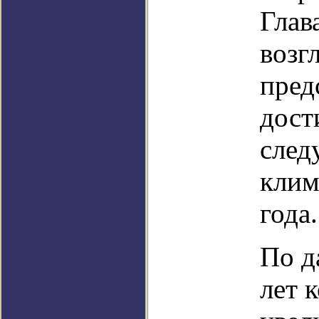
Глав
возг
пред
дост
след
клим
года.
По д
лет 