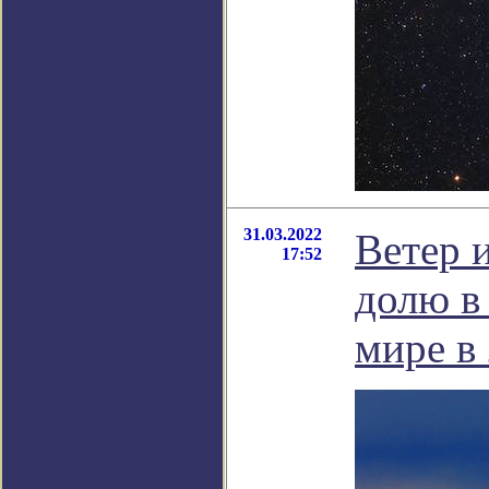
31.03.2022
Ветер 
17:52
долю в
мире в