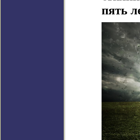
пять л