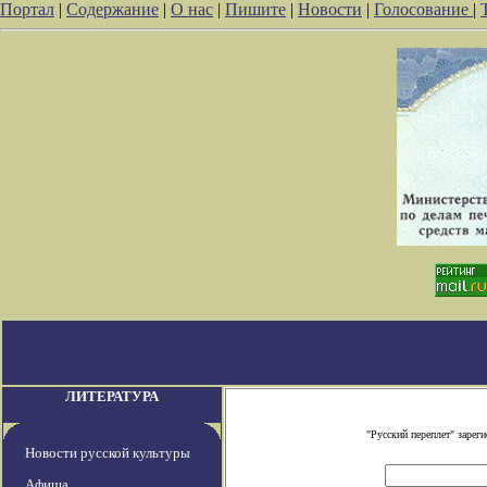
Портал
|
Содержание
|
О нас
|
Пишите
|
Новости
|
Голосование
|
ЛИТЕРАТУРА
"Русский переплет" заре
Новости русской культуры
Афиша