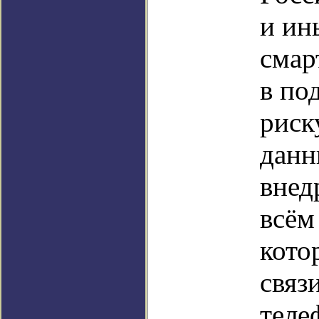
и ин
смар
в по
риск
данн
внед
всём
кото
связ
теле