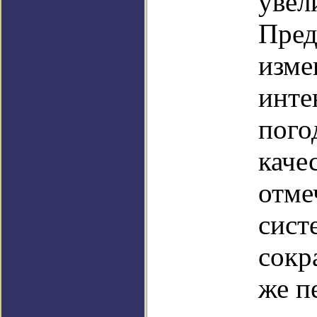
увел
Пред
изме
инте
пого
каче
отме
сист
сокр
же п