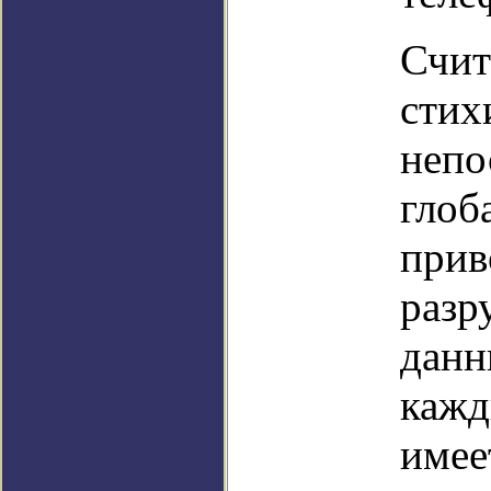
Счит
стих
непо
глоб
прив
разр
данн
кажд
имее