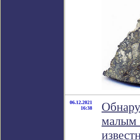
06.12.2021
Обнару
16:38
малым 
извест