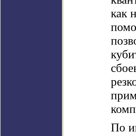
как 
помо
позв
куби
сбое
резк
прим
комп
По и