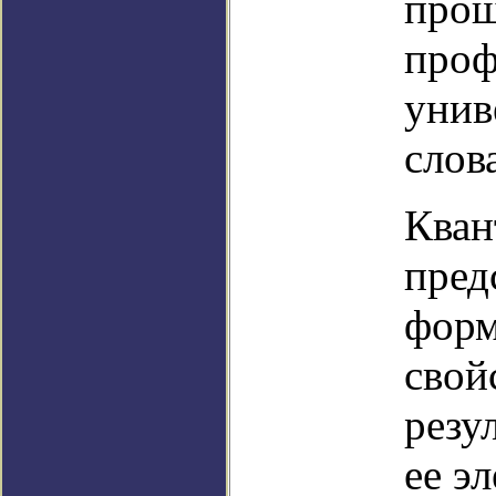
прош
проф
унив
слов
Кван
пред
форм
свой
резу
ее э