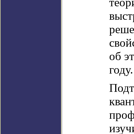
теор
выст
реше
свой
об э
году.
Подт
кван
проф
изуч