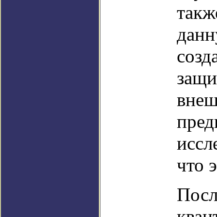
такж
данн
созд
защи
внеш
пред
иссл
что 
Посл
кван