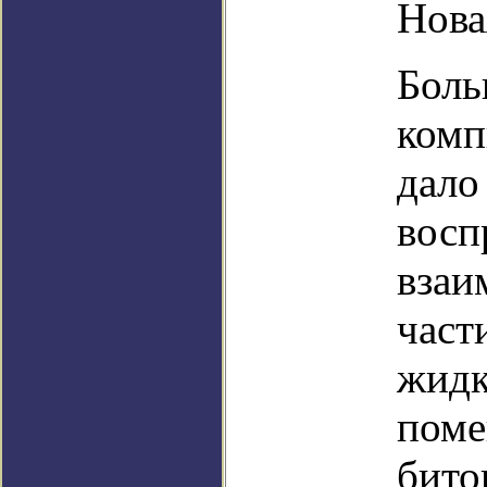
Нова
Боль
комп
дало
восп
взаи
част
жидк
поме
бито