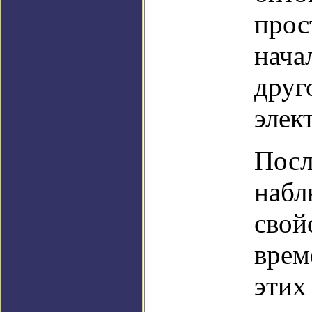
прос
нача
друг
элек
Посл
набл
свой
врем
этих