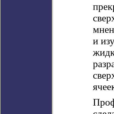
прек
свер
мнен
и из
жидк
разр
свер
ячее
Проф
сдел