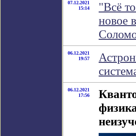
07.12.2021
"Всё т
15:14
новое 
Соломо
06.12.2021
Астрон
19:57
систем
06.12.2021
Квант
17:56
физика
неизуч