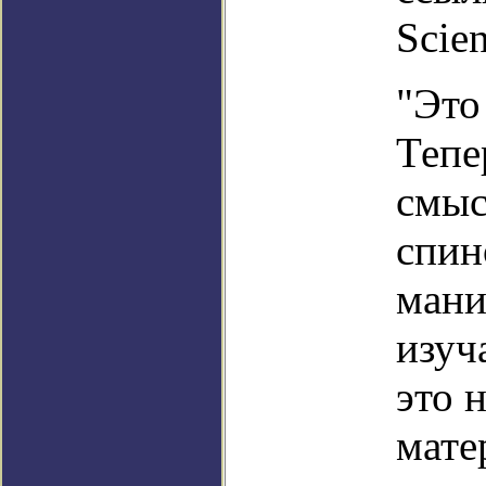
Scien
"Это
Тепе
смыс
спин
мани
изуч
это 
мате