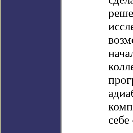
реше
иссл
возм
нача
колл
прог
адиа
комп
себе