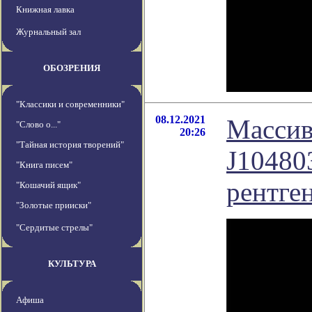
Книжная лавка
Журнальный зал
ОБОЗРЕНИЯ
"Классики и современники"
08.12.2021
Массив
"Слово о..."
20:26
"Тайная история творений"
J10480
"Книга писем"
рентге
"Кошачий ящик"
"Золотые прииски"
"Сердитые стрелы"
КУЛЬТУРА
Афиша