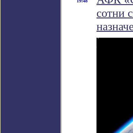
19:48
сотни 
назнач