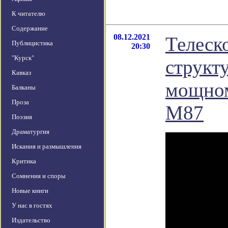
К читателю
Содержание
08.12.2021
Телеск
Публицистика
20:30
"Курск"
структ
Кавказ
мощном
Балканы
Проза
М87
Поэзия
Драматургия
Искания и размышления
Критика
Сомнения и споры
Новые книги
У нас в гостях
Издательство