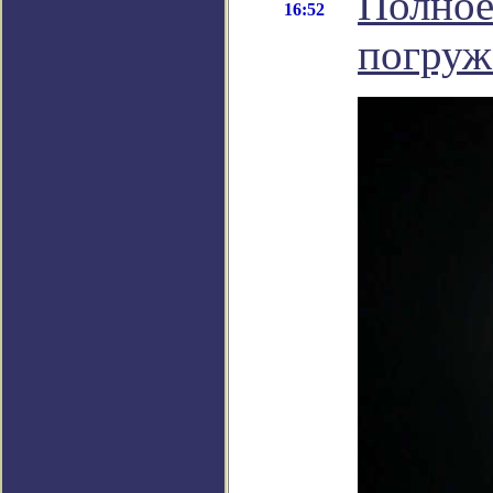
Полное
16:52
погруж