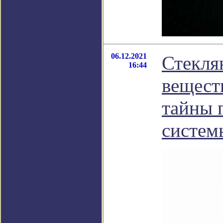
06.12.2021
Стекля
16:44
вещест
тайны 
систем