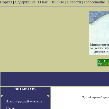
Портал
|
Содержание
|
О нас
|
Пишите
|
Новости
|
Голосование
|
ЛИТЕРАТУРА
"Русский переплет" заре
Новости русской культуры
Афиша