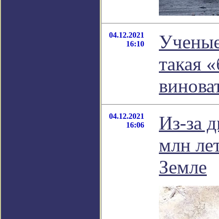
04.12.2021
Ученые
16:10
такая «
винова
04.12.2021
Из-за 
16:06
млн ле
Земле