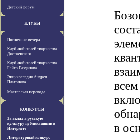
Детский форум
Бозо
КЛУБЫ
сост
элем
Пятничные вечера
Клуб любителей творчества
кван
Достоевского
Клуб любителей творчества
взаи
Гайто Газданова
Энциклопедия Андрея
всем
Платонова
Мастерская перевода
вклю
КОНКУРСЫ
обна
За вклад в русскую
культуру публикациями в
в ос
Интернете
Литературный конкурс