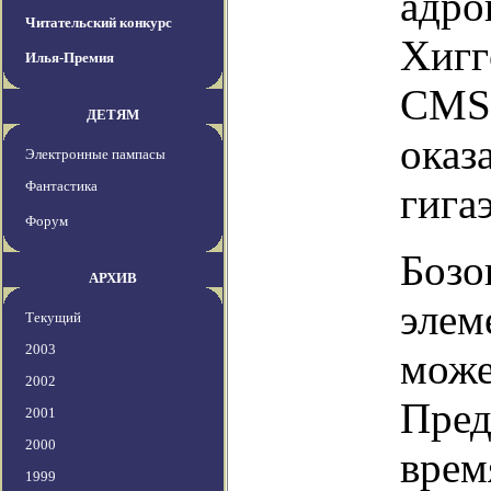
адро
Читательский конкурс
Хигг
Илья-Премия
CMS 
ДЕТЯМ
оказ
Электронные пампасы
Фантастика
гига
Форум
Бозо
АРХИВ
элем
Текущий
2003
може
2002
Пред
2001
2000
врем
1999