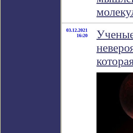
молеку
03.12.2021
Ученые
16:20
неверо
которая