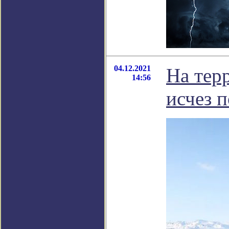
04.12.2021
На тер
14:56
исчез 