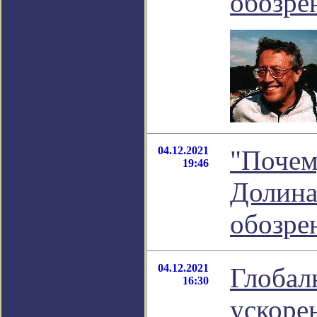
обозре
04.12.2021
"Почем
19:46
Долина
обозре
04.12.2021
Глобал
16:30
ускоре