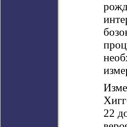
рожд
инте
бозо
проц
необ
изме
Изме
Хигг
22 д
веро