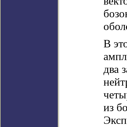
вект
бозо
обол
В эт
ампл
два 
нейт
четы
из б
Эксп