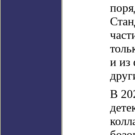
поря
Стан
част
толь
и из
друг
В 20
дете
колл
бозо