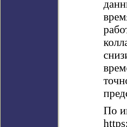
данн
врем
рабо
колл
сниз
врем
точн
пред
По и
http