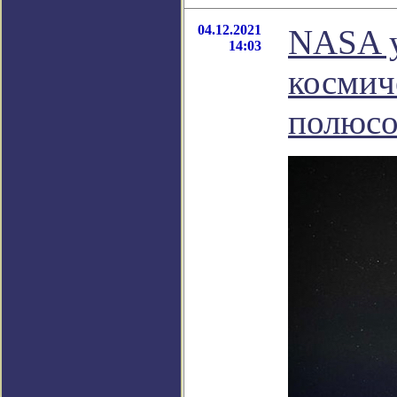
04.12.2021
NASA у
14:03
космич
полюсо