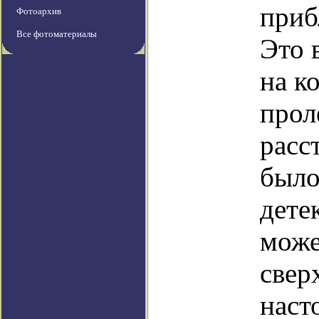
приб
Фотоархив
Все фотоматериалы
Это 
на к
прол
расс
было
дете
може
свер
наст