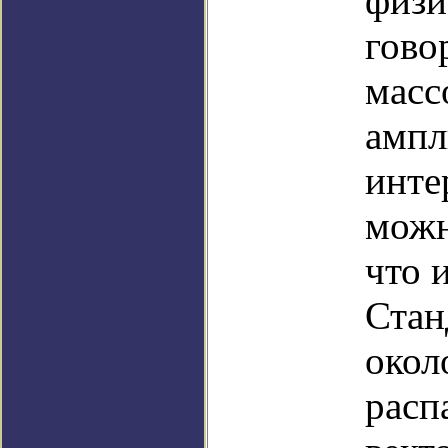
физи
гово
масс
ампл
инте
можн
что 
Стан
окол
расп