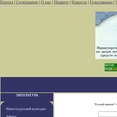
Портал
|
Содержание
|
О нас
|
Пишите
|
Новости
|
Голосование
|
ЛИТЕРАТУРА
"Русский переплет"
Новости русской культуры
Афиша