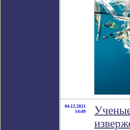
04.12.2021
Ученые
14:49
изверж