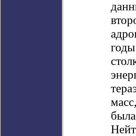
данн
втор
адро
годы
стол
энер
тера
масс
была
Нейт