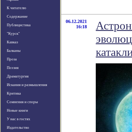
К читателю
Содержание
06.12.2021
Астрон
Публицистика
16:18
"Курск"
эволю
Кавказ
катакл
Балканы
Проза
Поэзия
Драматургия
Искания и размышления
Критика
Сомнения и споры
Новые книги
У нас в гостях
Издательство