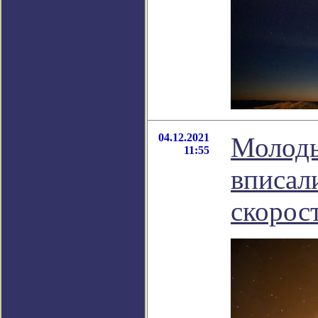
04.12.2021
Молоды
11:55
вписал
скорос