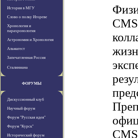
Физи
История в МГУ
Слово о полку Игореве
CMS 
Хронология и
парахронология
колл
Астрономия и Хронология
жизн
Альмагест
Запечатленная Россия
эксп
Сталиниана
резу
ФОРУМЫ
пред
Дискуссионный клуб
Преп
Научный форум
офиц
Форум "Русская идея"
Форум "Курск"
CMS
Исторический форум