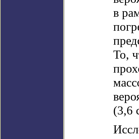
в ра
погр
пред
То, 
прох
масс
веро
(3,6
Иссл