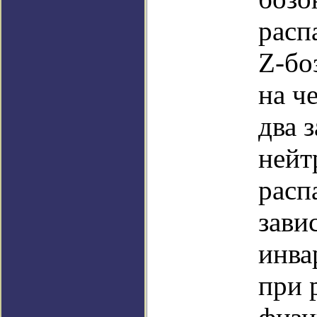
расп
Z-бо
на ч
два 
нейт
расп
зави
инва
при 