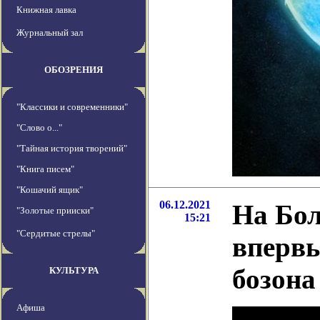
Книжная лавка
Журнальный зал
ОБОЗРЕНИЯ
"Классики и современники"
"Слово о..."
"Тайная история творений"
"Книга писем"
"Кошачий ящик"
06.12.2021
На Бо
"Золотые прииски"
15:21
"Сердитые стрелы"
впервы
бозона
КУЛЬТУРА
Афиша