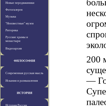
боль
Новые передвжиники
Фотогалерея
неск
Музыка
огро
"Неизвестные" музеи
Риторика
спро
Русские храмы и
монастыри
экол
Видеоархив
200 
ФИЛОСОФИЯ
суще
Современная русская мысль
— Го
Искания и размышления
Супе
ИСТОРИЯ
пале
История России