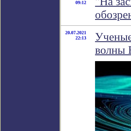
"На за
09:12
обозре
20.07.2021
Ученые
22:13
волны 