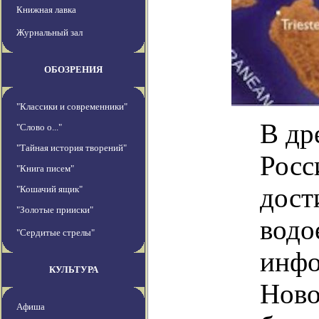
Книжная лавка
Журнальный зал
ОБОЗРЕНИЯ
"Классики и современники"
В др
"Слово о..."
"Тайная история творений"
Росс
"Книга писем"
дост
"Кошачий ящик"
"Золотые прииски"
водо
"Сердитые стрелы"
инфо
КУЛЬТУРА
Ново
Афиша