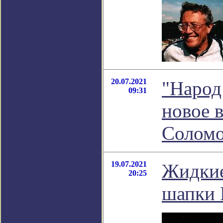
20.07.2021
"Народ
09:31
новое 
Соломо
19.07.2021
Жидкие
20:25
шапки 