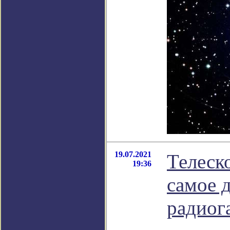
19.07.2021
Телеск
19:36
самое 
радиог