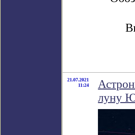
В
21.07.2021
Астрон
11:24
луну Ю