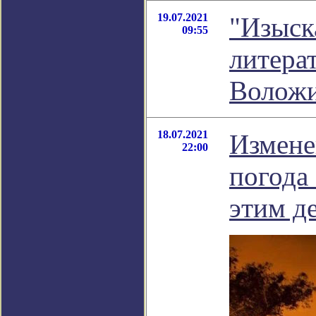
19.07.2021
"Изыск
09:55
литера
Волож
18.07.2021
Измене
22:00
погода 
этим д