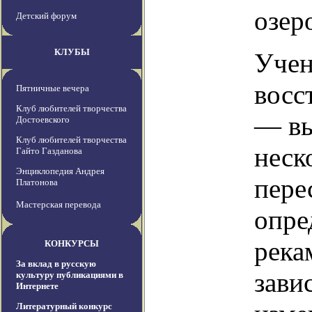
озер
Детский форум
КЛУБЫ
Учен
восс
Пятничные вечера
Клуб любителей творчества
— вы
Достоевского
Клуб любителей творчества
неск
Гайто Газданова
Энциклопедия Андрея
пере
Платонова
Мастерская перевода
опре
река
КОНКУРСЫ
За вклад в русскую
зави
культуру публикациями в
Интернете
Литературный конкурс