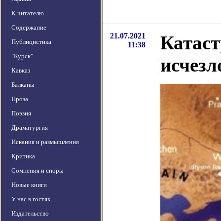
К читателю
Содержание
21.07.2021
Катаст
Публицистика
11:38
"Курск"
исчезл
Кавказ
Балканы
Проза
Поэзия
Драматургия
Искания и размышления
Критика
Сомнения и споры
Новые книги
У нас в гостях
Издательство