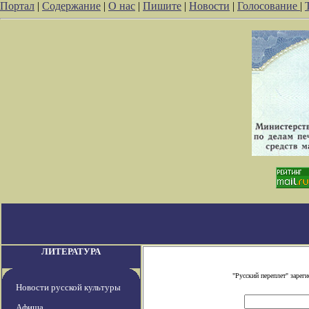
Портал
|
Содержание
|
О нас
|
Пишите
|
Новости
|
Голосование
|
ЛИТЕРАТУРА
"Русский переплет" заре
Новости русской культуры
Афиша