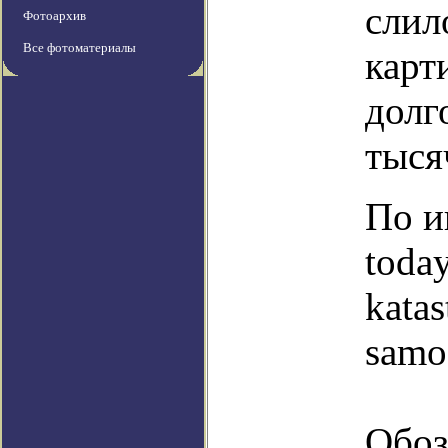
слил
Фотоархив
Все фотоматериалы
карт
долг
тыся
По и
toda
katas
samo
Обоз