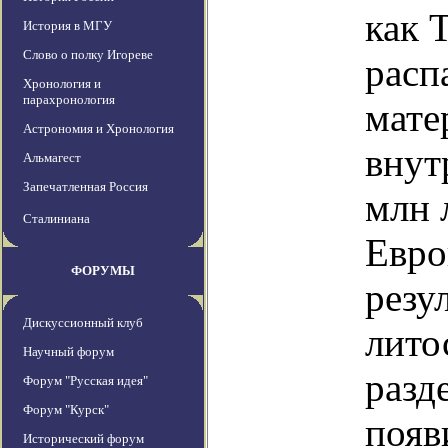
как 
История в МГУ
Слово о полку Игореве
расп
Хронология и
парахронология
мате
Астрономия и Хронология
внут
Альмагест
Запечатленная Россия
млн 
Сталиниана
Евро
ФОРУМЫ
резу
Дискуссионный клуб
лито
Научный форум
разд
Форум "Русская идея"
Форум "Курск"
появ
Исторический форум