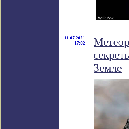
11.07.2021
Метеор
17:02
секрет
Земле