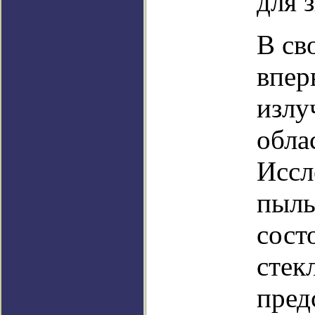
для з
В св
впер
излу
обла
Иссл
пыль
сост
стек
пред