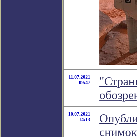
11.07.2021
"Стран
09:47
обозре
10.07.2021
Опубли
14:13
снимок