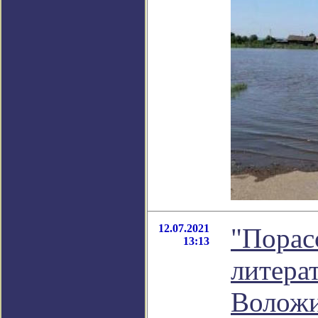
12.07.2021
"Порас
13:13
литера
Волож