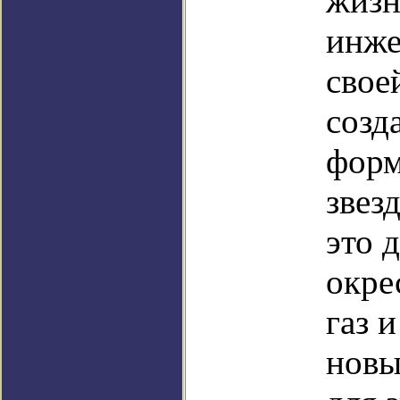
жизн
инже
свое
созд
форм
звез
это 
окре
газ 
новы