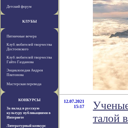
Детский форум
КЛУБЫ
Пятничные вечера
Клуб любителей творчества
Достоевского
Клуб любителей творчества
Гайто Газданова
Энциклопедия Андрея
Платонова
Мастерская перевода
КОНКУРСЫ
12.07.2021
Ученые
15:17
За вклад в русскую
культуру публикациями в
талой 
Интернете
Литературный конкурс