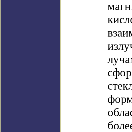
магн
кисл
взаи
излу
луча
сфор
стек
форм
обла
боле