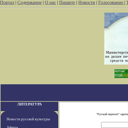
Портал
|
Содержание
|
О нас
|
Пишите
|
Новости
|
Голосование
|
ЛИТЕРАТУРА
"Русский переплет" заре
Новости русской культуры
Афиша