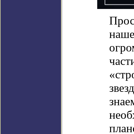
Прос
наше
огро
част
«стр
звез
знае
необ
план