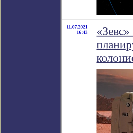
11.07.2021
«Зевс»
16:43
планир
колони