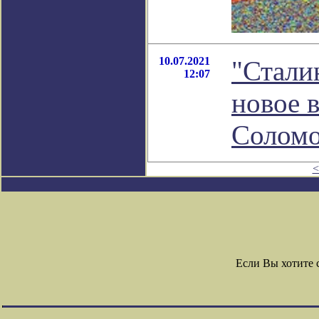
10.07.2021
"Сталин
12:07
новое 
Соломо
<
Если Вы хотите