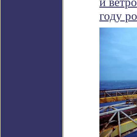
и ветр
году р