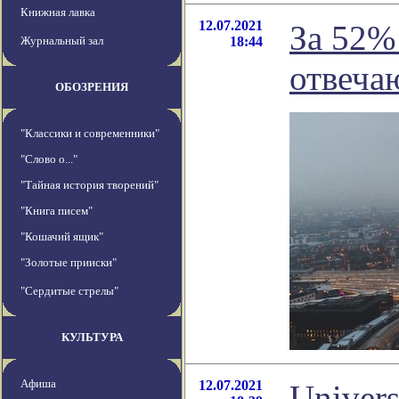
Книжная лавка
12.07.2021
За 52%
Журнальный зал
18:44
отвеча
ОБОЗРЕНИЯ
"Классики и современники"
"Слово о..."
"Тайная история творений"
"Книга писем"
"Кошачий ящик"
"Золотые прииски"
"Сердитые стрелы"
КУЛЬТУРА
Афиша
12.07.2021
Univer