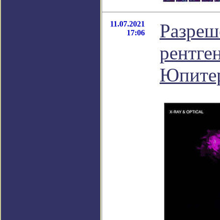
11.07.2021
Разреш
17:06
рентге
Юпите