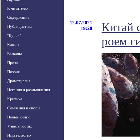
К читателю
Содержание
12.07.2021
Китай 
Публицистика
19:20
"Курск"
роем г
Кавказ
Балканы
Проза
Поэзия
Драматургия
Искания и размышления
Критика
Сомнения и споры
Новые книги
У нас в гостях
Издательство