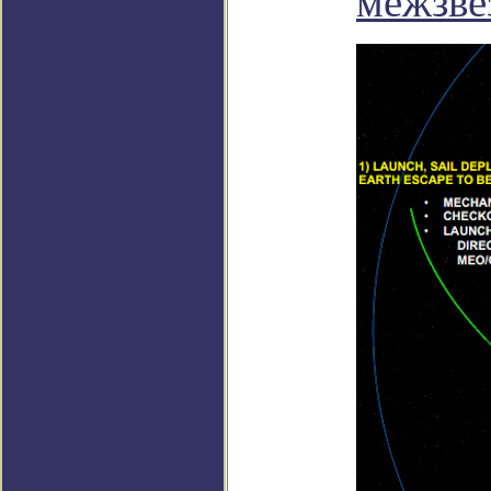
межзве