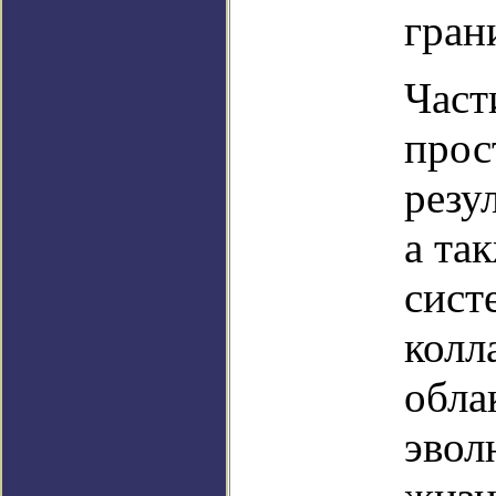
гран
Част
прос
резу
а та
сист
колл
обла
эвол