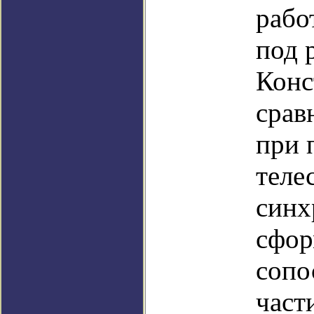
рабо
под 
Конс
срав
при 
теле
синх
сфор
сопо
част