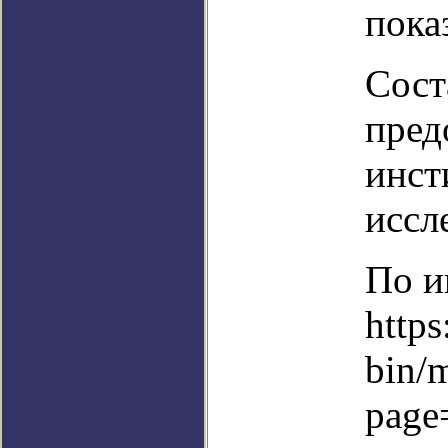
пока
Сост
пред
инст
иссл
По и
https
bin/
page