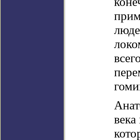
коне
прим
люде
локо
всег
пере
гоми
Анат
века
кото