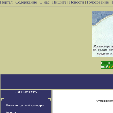
Портал
|
Содержание
|
О нас
|
Пишите
|
Новости
|
Голосование
|
ЛИТЕРАТУРА
"Русский переп
Новости русской культуры
Афиша