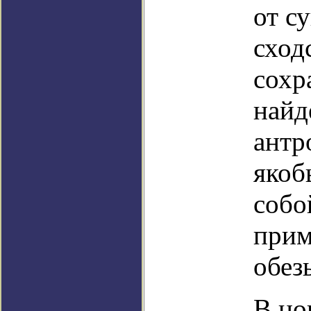
от с
сход
сохр
найд
антр
якоб
собо
прим
обез
В но