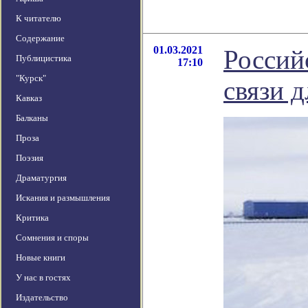
К читателю
Содержание
01.03.2021
Россий
Публицистика
17:10
"Курск"
связи 
Кавказ
Балканы
Проза
Поэзия
Драматургия
Искания и размышления
Критика
Сомнения и споры
Новые книги
У нас в гостях
Издательство