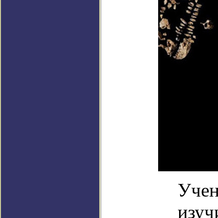
Учен
изуч