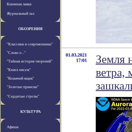
Книжная лавка
Журнальный зал
ОБОЗРЕНИЯ
"Классики и современники"
"Слово о..."
01.03.2021
Земля 
17:01
"Тайная история творений"
ветра,
"Книга писем"
"Кошачий ящик"
зашкал
"Золотые прииски"
"Сердитые стрелы"
КУЛЬТУРА
Афиша