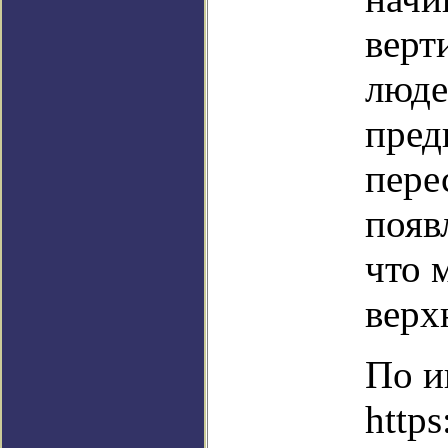
верт
люде
пред
пере
появ
что 
верх
По и
https