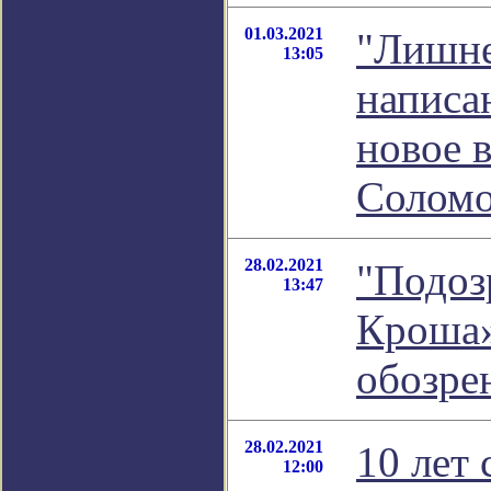
01.03.2021
"Лишне
13:05
написан
новое 
Соломо
28.02.2021
"Подоз
13:47
Кроша»
обозре
28.02.2021
10 лет 
12:00