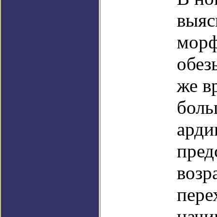
выяс
морф
обез
же в
боль
арди
пред
возр
пере
начи