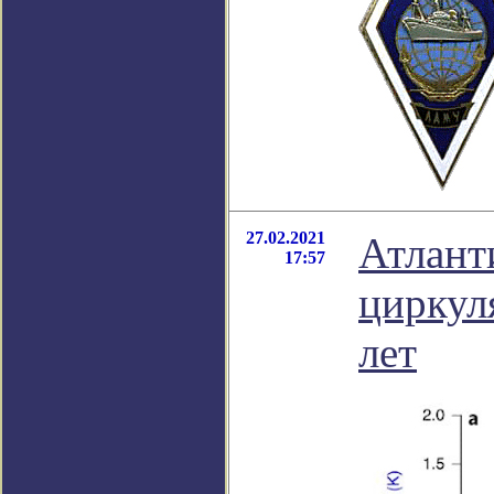
27.02.2021
Атлант
17:57
циркул
лет