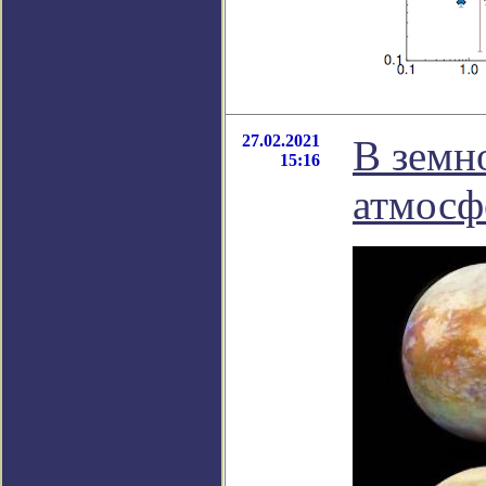
27.02.2021
В земн
15:16
атмосф