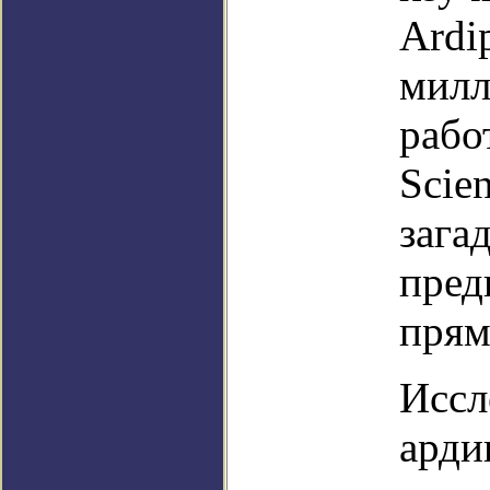
Ardi
милл
рабо
Scie
зага
пред
прям
Иссл
арди