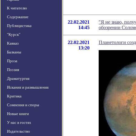
К читателю
Содержание
22.02.2021
"Я не знаю, полу
Публицистика
14:45
обозрении Солом
"Курск"
22.02.2021
Планетологи соз
Кавказ
13:20
Балканы
Проза
Поэзия
Драматургия
Искания и размышления
Критика
Сомнения и споры
Новые книги
У нас в гостях
Издательство