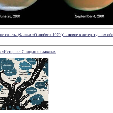
не сласть. (Фильм «О любви» 1970.)" - новое в литературном 
: «Историк» Спицын о славянах