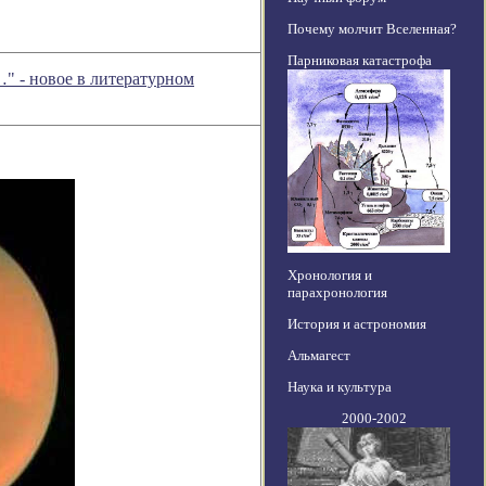
Почему молчит Вселенная?
Парниковая катастрофа
…" - новое в литературном
Хронология и
парахронология
История и астрономия
Альмагест
Наука и культура
2000-2002