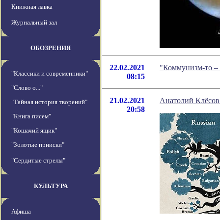
Книжная лавка
Журнальный зал
ОБОЗРЕНИЯ
22.02.2021
"Коммунизм-то – 
"Классики и современники"
08:15
"Слово о..."
21.02.2021
Анатолий Клёсов
"Тайная история творений"
20:58
"Книга писем"
"Кошачий ящик"
"Золотые прииски"
"Сердитые стрелы"
КУЛЬТУРА
Афиша