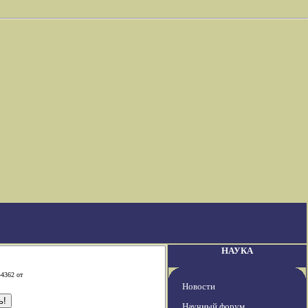
НАУКА
-4362 от
Новости
Научный форум