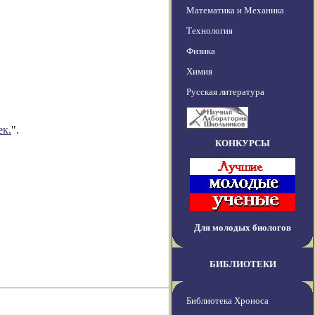
Математика и Механика
Технология
Физика
Химия
Русская литература
ек.
".
КОНКУРСЫ
Для молодых биологов
БИБЛИОТЕКИ
Библиотека Хроноса