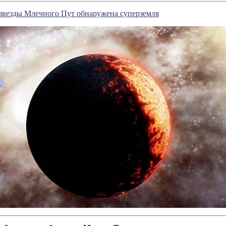
звезды Млечного Пут обнаружена суперземля