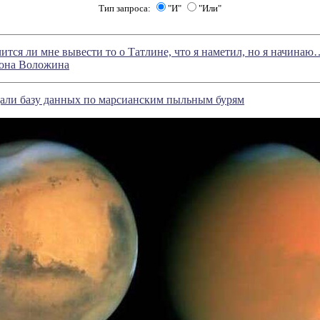
Тип запроса:
"И"
"Или"
чится ли мне вывести то о Татлине, что я наметил, но я начинаю
она Воложина
дали базу данных по марсианским пыльным бурям