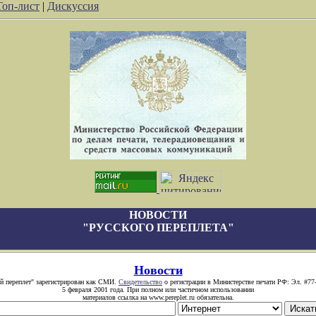
Топ-лист
|
Дискуссия
НОВОСТИ
"РУССКОГО ПЕРЕПЛЕТА"
Новости
й переплет" зарегистрирован как СМИ.
Свидетельство
о регистрации в Министерстве печати РФ: Эл. #77
5 февраля 2001 года. При полном или частичном использовании
материалов ссылка на www.pereplet.ru обязательна.