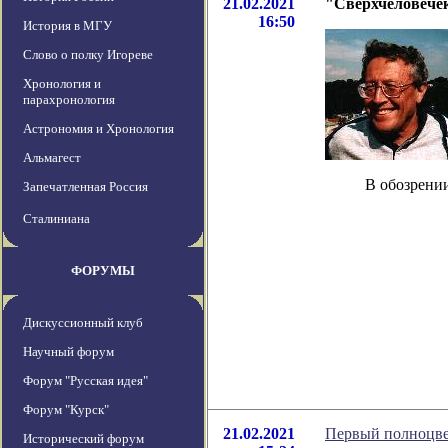
21.02.2021
"Сверхчеловечек
16:50
История в МГУ
Слово о полку Игореве
Хронология и
парахронология
Астрономия и Хронология
Альмагест
В обозрении
Запечатленная Россия
Сталиниана
ФОРУМЫ
Дискуссионный клуб
Научный форум
Форум "Русская идея"
Форум "Курск"
21.02.2021
Первый полноцве
Исторический форум