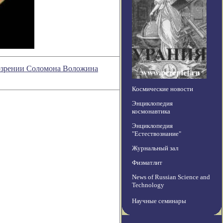
обозрении Соломона Воложина
Космические новости
Энциклопедия
космонавтика
Энциклопедия
"Естествознание"
Журнальный зал
Физматлит
News of Russian Science and
Technology
Научные семинары