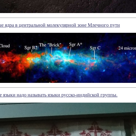
е ядра в центральной молекулярной зоне Млечного пути
 языки надо называть языки русско-индийской группы.