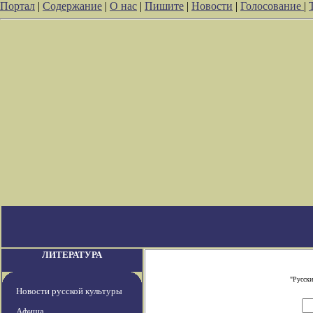
Портал
|
Содержание
|
О нас
|
Пишите
|
Новости
|
Голосование
|
ЛИТЕРАТУРА
"Русски
Новости русской культуры
Афиша