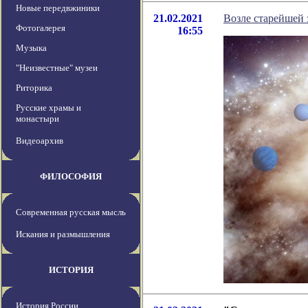
Новые передвжиники
21.02.2021
Возле старейшей 
Фотогалерея
16:55
Музыка
"Неизвестные" музеи
Риторика
Русские храмы и
монастыри
Видеоархив
ФИЛОСОФИЯ
Современная русская мысль
Искания и размышления
ИСТОРИЯ
История России