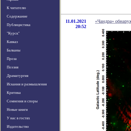
К читателю
Содержание
11.01.2021
«Чандра» обнару
Публицистика
20:52
"Курск"
Кавказ
Балканы
Проза
Поэзия
Драматургия
Искания и размышления
Критика
Сомнения и споры
Новые книги
У нас в гостях
Издательство