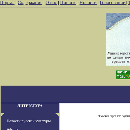
Портал
|
Содержание
|
О нас
|
Пишите
|
Новости
|
Голосование
|
ЛИТЕРАТУРА
"Русский переплет" заре
Новости русской культуры
Афиша