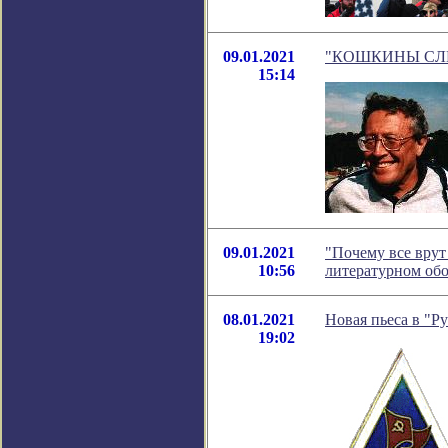
09.01.2021
"КОШКИНЫ СЛЁЗКИ
15:14
09.01.2021
"Почему все врут
10:56
литературном об
08.01.2021
Новая пьеса в "Р
19:02