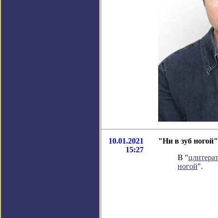
10.01.2021
"Ни в зуб ногой
15:27
В "
цлитера
ногой
".