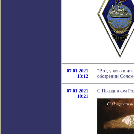
07.01.2021
"Вот, у кого в ин
13:12
обозрении Солом
07.01.2021
С Праздником Ро
10:21