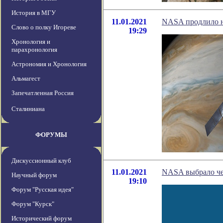
История в МГУ
11.01.2021
NASA продлило н
Слово о полку Игореве
19:29
Хронология и
парахронология
Астрономия и Хронология
Альмагест
Запечатленная Россия
Сталиниана
ФОРУМЫ
Дискуссионный клуб
11.01.2021
NASA выбрало че
Научный форум
19:10
Форум "Русская идея"
Форум "Курск"
Исторический форум