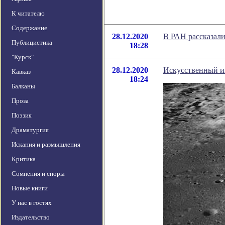
К читателю
Содержание
28.12.2020
В РАН рассказали
Публицистика
18:28
"Курск"
28.12.2020
Искусственный и
Кавказ
18:24
Балканы
Проза
Поэзия
Драматургия
Искания и размышления
Критика
Сомнения и споры
Новые книги
У нас в гостях
Издательство