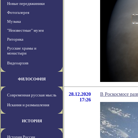
Новые передвжиники
Фотогалерея
Музыка
"Неизвестные" музеи
Риторика
Русские храмы и
монастыри
Видеоархив
ФИЛОСОФИЯ
28.12.2020
В Роскосмосе раз
Современная русская мысль
17:26
Искания и размышления
ИСТОРИЯ
История России