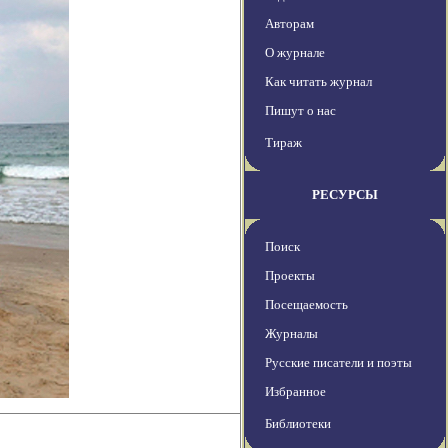
Авторам
О журнале
Как читать журнал
Пишут о нас
Тираж
РЕСУРСЫ
Поиск
Проекты
Посещаемость
Журналы
Русские писатели и поэты
Избранное
Библиотеки