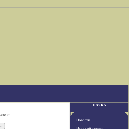
НАУКА
-4362 от
Новости
Научный форум