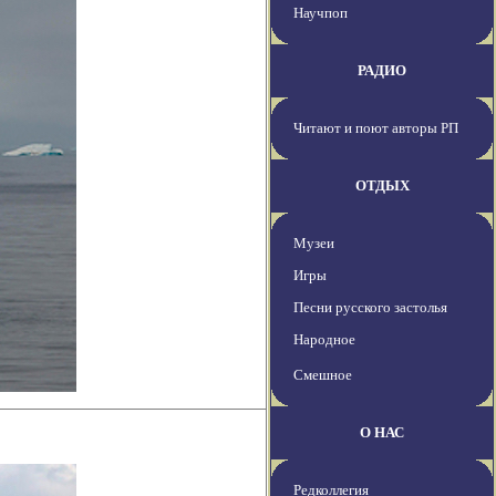
Научпоп
РАДИО
Читают и поют авторы РП
ОТДЫХ
Музеи
Игры
Песни русского застолья
Народное
Смешное
О НАС
Редколлегия