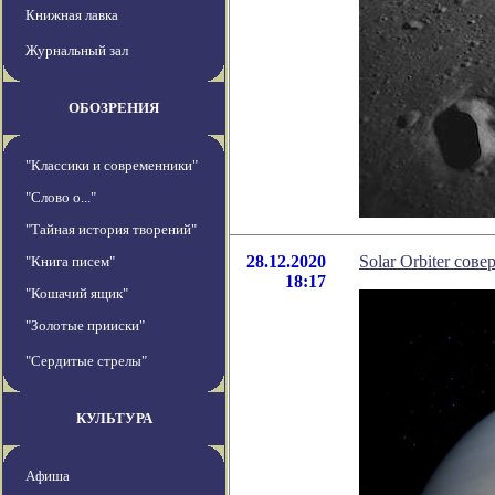
Книжная лавка
Журнальный зал
ОБОЗРЕНИЯ
"Классики и современники"
"Слово о..."
"Тайная история творений"
28.12.2020
Solar Orbiter со
"Книга писем"
18:17
"Кошачий ящик"
"Золотые прииски"
"Сердитые стрелы"
КУЛЬТУРА
Афиша