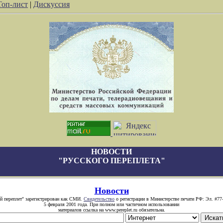
Топ-лист
|
Дискуссия
НОВОСТИ
"РУССКОГО ПЕРЕПЛЕТА"
Новости
й переплет" зарегистрирован как СМИ.
Свидетельство
о регистрации в Министерстве печати РФ: Эл. #77
5 февраля 2001 года. При полном или частичном использовании
материалов ссылка на www.pereplet.ru обязательна.