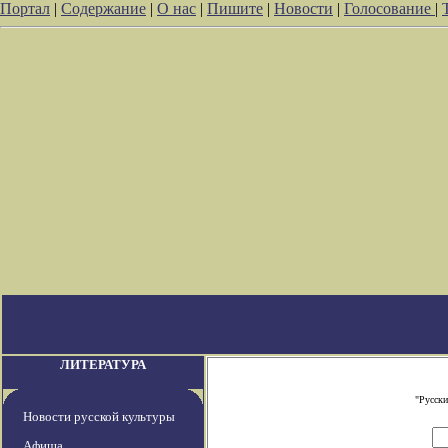
Портал
|
Содержание
|
О нас
|
Пишите
|
Новости
|
Голосование
|
ЛИТЕРАТУРА
"Русски
Новости русской культуры
Афиша