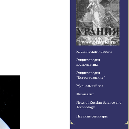
Космические новости
Энциклопедия
космонавтика
Энциклопедия
"Естествознание"
Журнальный зал
Физматлит
News of Russian Science and
Technology
Научные семинары