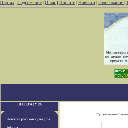
Портал
|
Содержание
|
О нас
|
Пишите
|
Новости
|
Голосование
|
ЛИТЕРАТУРА
"Русский переплет" заре
Новости русской культуры
Афиша