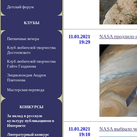
Детский форум
КЛУБЫ
11.01.2021
NASA продлило н
Пятничные вечера
19:29
Клуб любителей творчества
Достоевского
Клуб любителей творчества
Гайто Газданова
Энциклопедия Андрея
Платонова
Мастерская перевода
КОНКУРСЫ
За вклад в русскую
культуру публикациями в
Интернете
11.01.2021
NASA выбрало че
19:10
Литературный конкурс