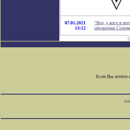
07.01.2021
"Вот, у кого в ин
13:12
обозрении Солом
<
Если Вы хотите
Редк