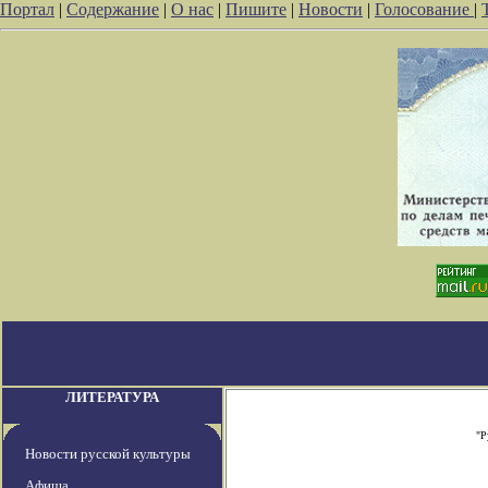
Портал
|
Содержание
|
О нас
|
Пишите
|
Новости
|
Голосование
|
ЛИТЕРАТУРА
"Р
Новости русской культуры
Афиша