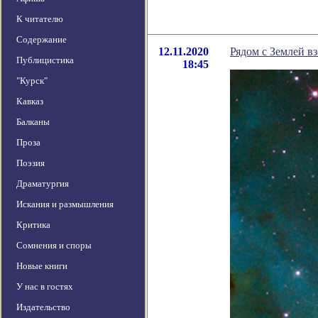
К читателю
Содержание
12.11.2020
Рядом с Землей в
Публицистика
18:45
"Курск"
Кавказ
Балканы
Проза
Поэзия
Драматургия
Искания и размышления
Критика
Сомнения и споры
Новые книги
У нас в гостях
Издательство