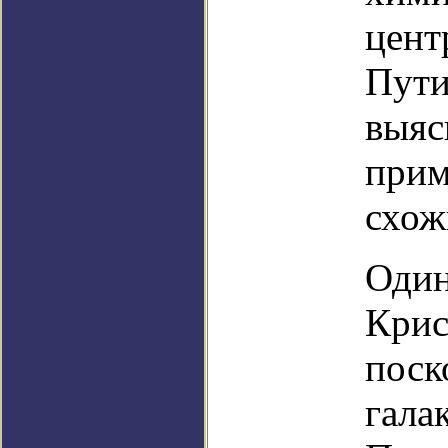
цент
Пути
выяс
прим
схож
Один
Крис
поск
гала