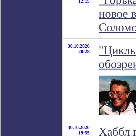
12:15
новое 
Соломо
30.10.2020
"Циклы
20:28
обозре
30.10.2020
Хаббл 
19:55