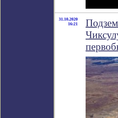
31.10.2020
Подзем
16:21
Чиксул
первоб