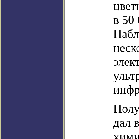
цвет
в 50
Набл
неск
элек
ульт
инфр
Полу
дал 
хими