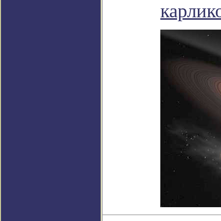
карлик