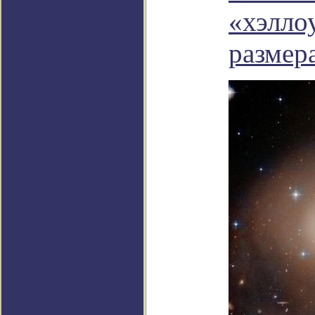
«хэлло
размер