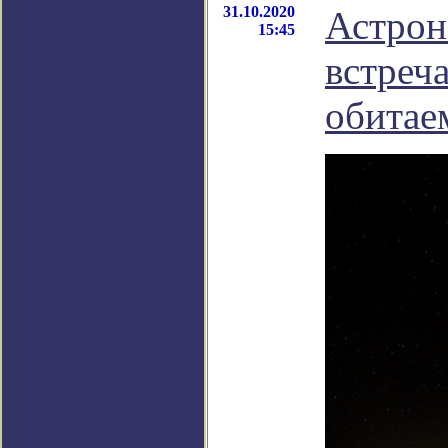
31.10.2020
Астрон
15:45
встреч
обитае