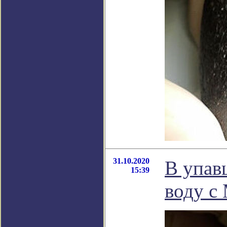
31.10.2020
В упав
15:39
воду с