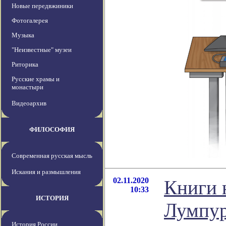
Новые передвжиники
Фотогалерея
Музыка
"Неизвестные" музеи
Риторика
Русские храмы и
монастыри
Видеоархив
ФИЛОСОФИЯ
Современная русская мысль
Искания и размышления
02.11.2020
Книги 
10:33
ИСТОРИЯ
Лумпур
История России