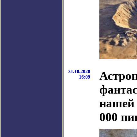
31.10.2020
Астрон
16:09
фантас
нашей 
000 пи