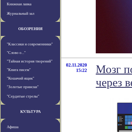
Книжная лавка
Журнальный зал
ОБОЗРЕНИЯ
"Классики и современники"
"Слово о..."
"Тайная история творений"
02.11.2020
Мозг п
"Книга писем"
15:22
"Кошачий ящик"
через в
"Золотые прииски"
"Сердитые стрелы"
КУЛЬТУРА
Афиша