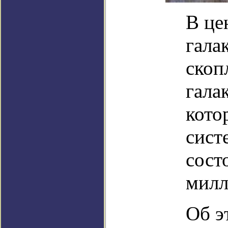
В це
гала
скоп
гала
кото
сист
сост
милл
Об э