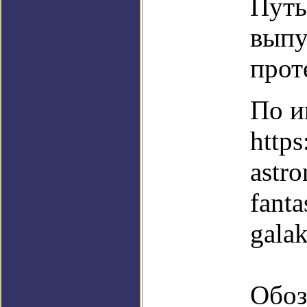
Путь
выпу
прот
По и
https
astr
fanta
galak
Обоз