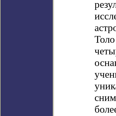
резу
иссл
астр
Толо
четы
осна
учен
уник
сним
боле