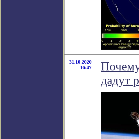
31.10.2020
Почему
16:47
дадут р