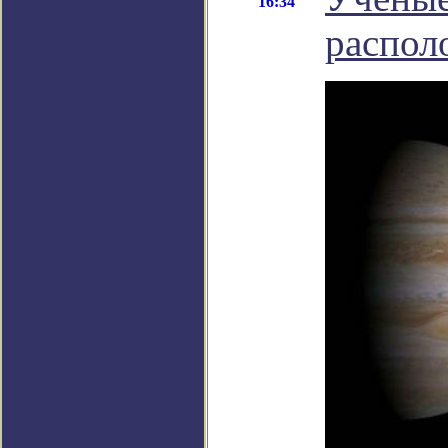
16:34
распол