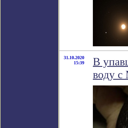
31.10.2020
В упав
15:39
воду с