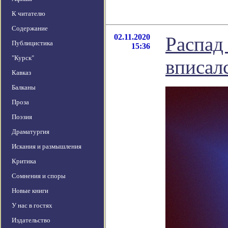
К читателю
Содержание
02.11.2020
Распад
Публицистика
15:36
"Курск"
вписал
Кавказ
Балканы
Проза
Поэзия
Драматургия
Искания и размышления
Критика
Сомнения и споры
Новые книги
У нас в гостях
Издательство