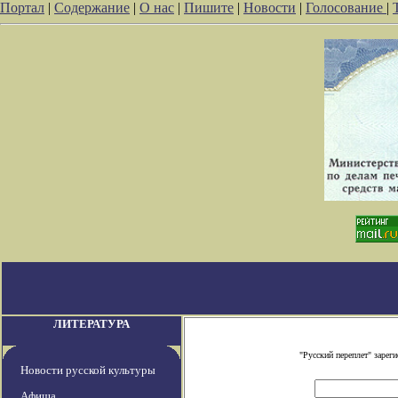
Портал
|
Содержание
|
О нас
|
Пишите
|
Новости
|
Голосование
|
ЛИТЕРАТУРА
"Русский переплет" заре
Новости русской культуры
Афиша