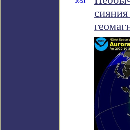
16:51
сияния
геомаг