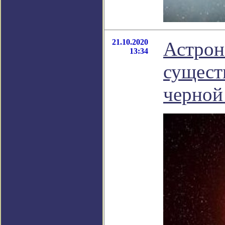
21.10.2020
Астрон
13:34
сущест
черной