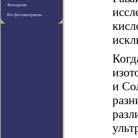
Фотоархив
иссл
Все фотоматериалы
кисл
искл
Когд
изот
и Со
разн
разл
ульт