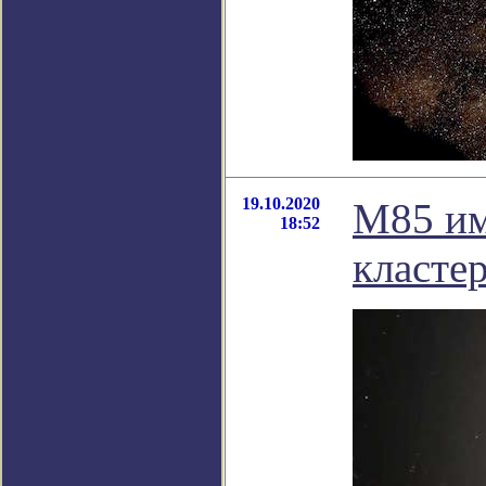
19.10.2020
M85 им
18:52
класте