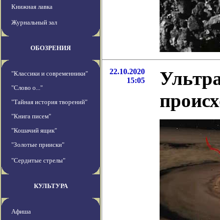
Книжная лавка
Журнальный зал
ОБОЗРЕНИЯ
22.10.2020
Ультра
"Классики и современники"
15:05
"Слово о..."
происх
"Тайная история творений"
"Книга писем"
"Кошачий ящик"
"Золотые прииски"
"Сердитые стрелы"
КУЛЬТУРА
Афиша