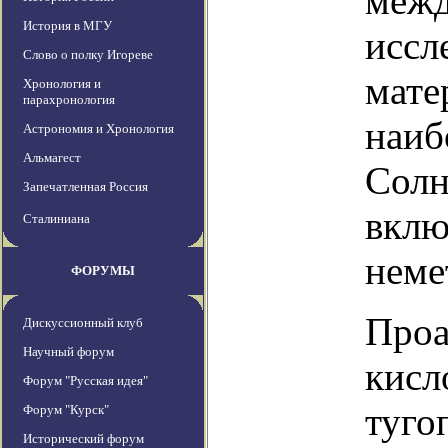
межд
История в МГУ
иссл
Слово о полку Игореве
мате
Хронология и
парахронология
наиб
Астрономия и Хронология
Альмагест
Солн
Запечатленная Россия
вклю
Сталиниана
неме
ФОРУМЫ
Проа
Дискуссионный клуб
Научный форум
кисл
Форум "Русская идея"
туго
Форум "Курск"
Исторический форум