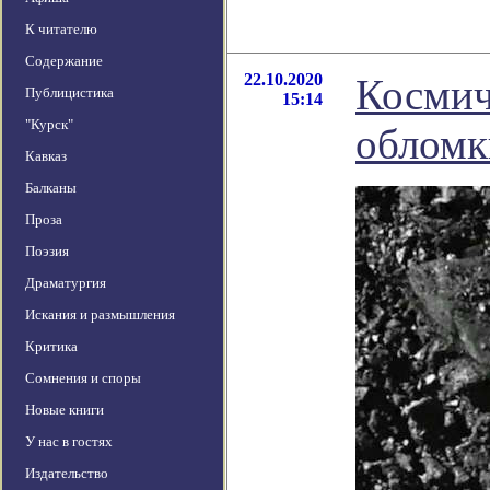
К читателю
Содержание
22.10.2020
Космич
Публицистика
15:14
"Курск"
обломк
Кавказ
Балканы
Проза
Поэзия
Драматургия
Искания и размышления
Критика
Сомнения и споры
Новые книги
У нас в гостях
Издательство