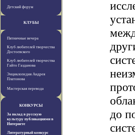
иссл
Детский форум
уста
КЛУБЫ
межд
Пятничные вечера
друг
Клуб любителей творчества
Достоевского
сист
Клуб любителей творчества
Гайто Газданова
неиз
Энциклопедия Андрея
Платонова
прот
Мастерская перевода
обла
КОНКУРСЫ
до п
За вклад в русскую
культуру публикациями в
сист
Интернете
Литературный конкурс