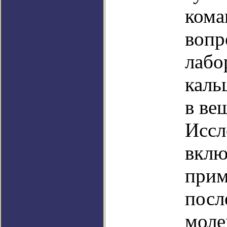
кома
вопр
лабо
каль
в ве
Иссл
вклю
прим
посл
моле