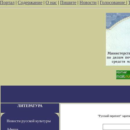
Портал
|
Содержание
|
О нас
|
Пишите
|
Новости
|
Голосование
|
ЛИТЕРАТУРА
"Русский переплет" заре
Новости русской культуры
Афиша