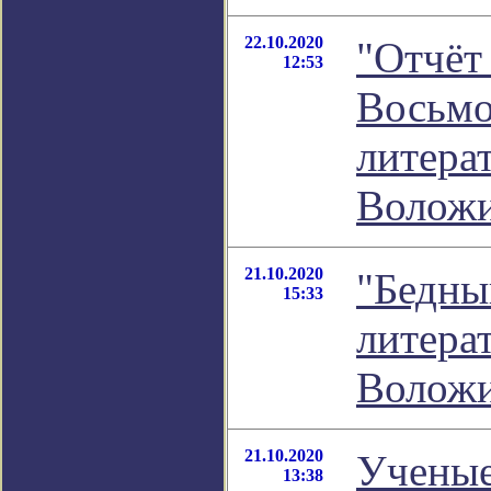
22.10.2020
"Отчёт
12:53
Восьмо
литера
Волож
21.10.2020
"Бедный
15:33
литера
Волож
21.10.2020
Ученые
13:38