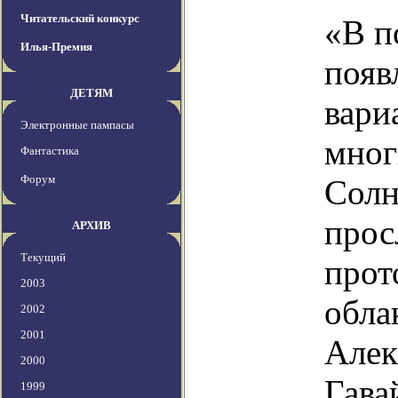
Читательский конкурс
«В п
Илья-Премия
появ
ДЕТЯМ
вари
Электронные пампасы
мног
Фантастика
Форум
Солн
прос
АРХИВ
Текущий
прот
2003
обла
2002
2001
Алек
2000
Гава
1999