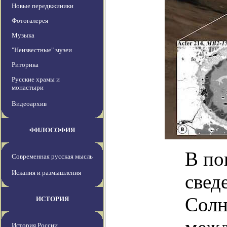
Новые передвжиники
Фотогалерея
Музыка
"Неизвестные" музеи
Риторика
Русские храмы и
монастыри
Видеоархив
ФИЛОСОФИЯ
В по
Современная русская мысль
Искания и размышления
свед
Солн
ИСТОРИЯ
История России