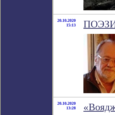
20.10.2020
ПОЭЗИ
15:13
20.10.2020
«Воядж
13:28