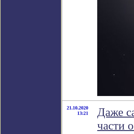
21.10.2020
Даже с
13:21
части о