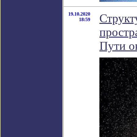
19.10.2020
Структ
18:59
простр
Пути о