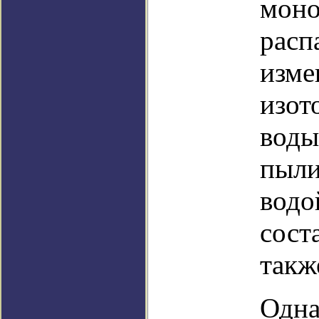
моно
расп
изме
изот
воды
пыли
водо
сост
такж
Одна