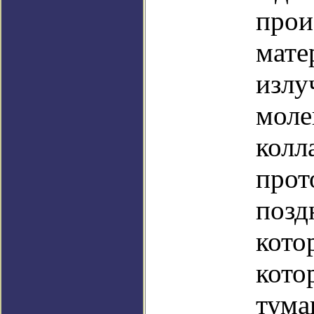
прои
мате
излу
моле
колл
прот
поздн
кото
кото
тума