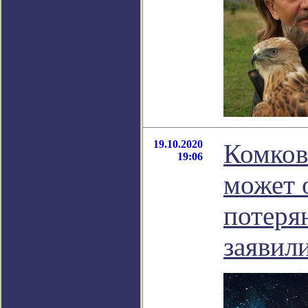
19.10.2020
Комков
19:06
может 
потеря
заявил