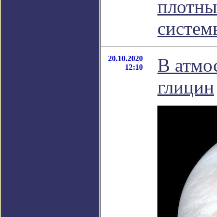
плотны
систем
20.10.2020
В атмо
12:10
глицин