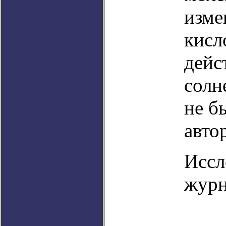
изме
кисл
дейс
солн
не б
авто
Иссл
журн