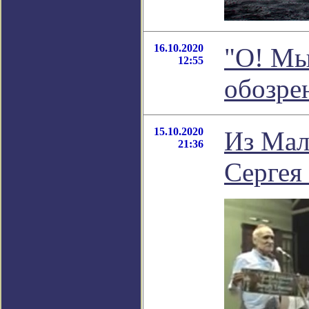
16.10.2020
"О! Мы
12:55
обозре
15.10.2020
Из Мал
21:36
Сергея