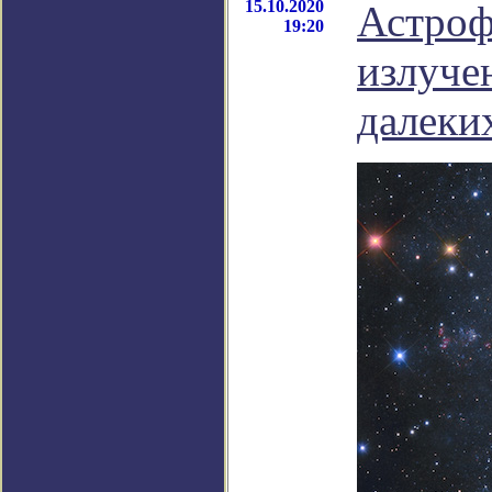
15.10.2020
Астроф
19:20
излуче
далеки