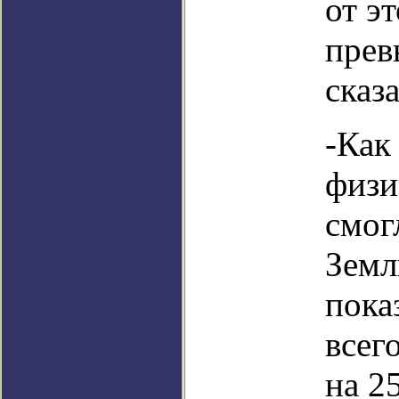
от эт
прев
сказ
-Как
физи
смог
Земл
пока
всег
на 2