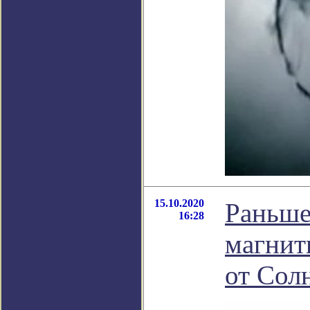
15.10.2020
Раньше
16:28
магнит
от Сол