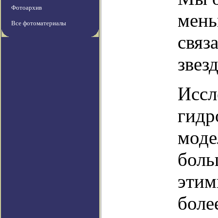
Фотоархив
мень
Все фотоматериалы
связ
звез
Иссл
гидр
моде
боль
этим
боле