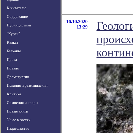
К читателю
Содержание
16.10.2020
Геолог
Публицистика
13:29
"Курск"
происх
Кавказ
контин
Балканы
Проза
Поэзия
Драматургия
Искания и размышления
Критика
Сомнения и споры
Новые книги
У нас в гостях
Издательство