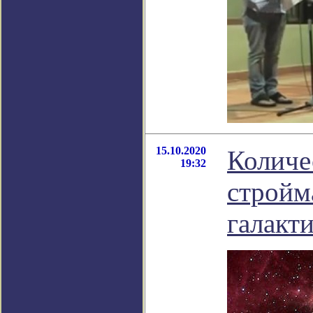
15.10.2020
Количе
19:32
стройм
галакт