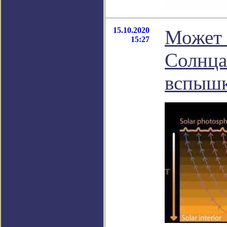
15.10.2020
Может 
15:27
Солнца
вспыш