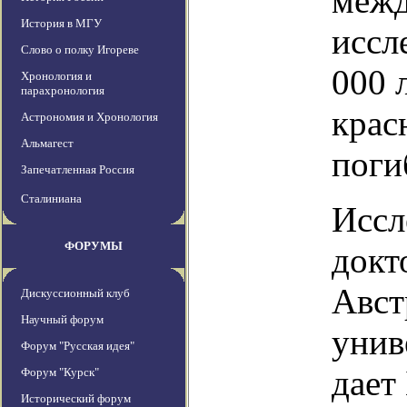
межд
История в МГУ
иссл
Слово о полку Игореве
000 
Хронология и
парахронология
крас
Астрономия и Хронология
Альмагест
поги
Запечатленная Россия
Сталиниана
Иссл
ФОРУМЫ
докт
Авст
Дискуссионный клуб
Научный форум
унив
Форум "Русская идея"
дает
Форум "Курск"
Исторический форум