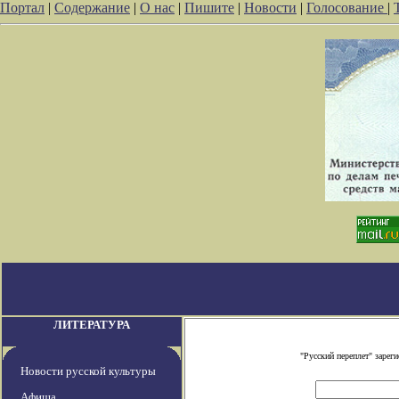
Портал
|
Содержание
|
О нас
|
Пишите
|
Новости
|
Голосование
|
ЛИТЕРАТУРА
"Русский переплет" заре
Новости русской культуры
Афиша