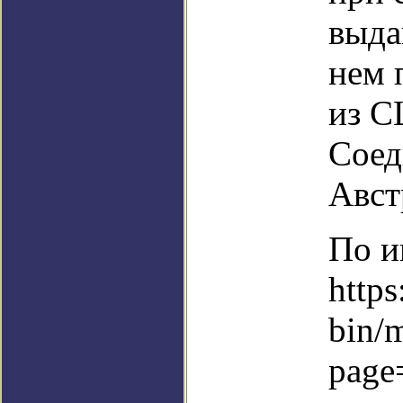
выда
нем 
из С
Соед
Авст
По и
https
bin/
page