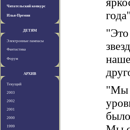
ярко
Читательский конкурс
года
Илья-Премия
"Это
ДЕТЯМ
Электронные пампасы
звез
Фантастика
наше
Форум
друг
АРХИВ
Текущий
"Мы 
2003
уров
2002
2001
было
2000
Мы о
1999