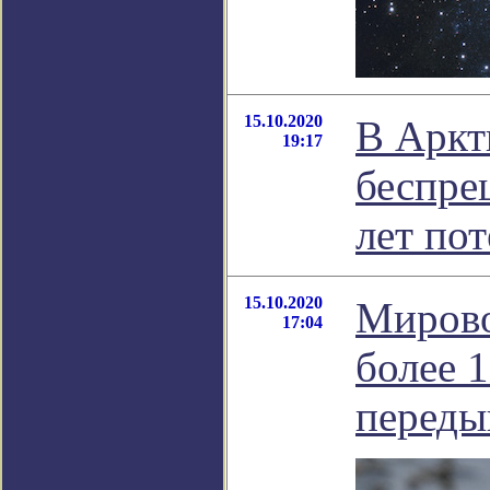
15.10.2020
В Аркт
19:17
беспре
лет по
15.10.2020
Мирово
17:04
более 
перед