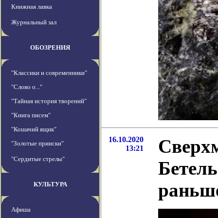
Книжная лавка
Журнальный зал
ОБОЗРЕНИЯ
"Классики и современники"
"Слово о..."
"Тайная история творений"
"Книга писем"
"Кошачий ящик"
16.10.2020
Сверхм
"Золотые прииски"
13:21
"Сердитые стрелы"
Бетель
раньш
КУЛЬТУРА
Афиша