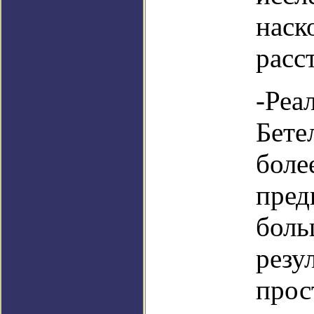
наск
расс
-Реа
Бете
боле
пред
боль
резу
прос