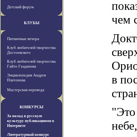
пока
Детский форум
чем 
КЛУБЫ
Докт
Пятничные вечера
Клуб любителей творчества
свер
Достоевского
Клуб любителей творчества
Орио
Гайто Газданова
Энциклопедия Андрея
в по
Платонова
стра
Мастерская перевода
КОНКУРСЫ
"Это
За вклад в русскую
культуру публикациями в
небе
Интернете
Литературный конкурс