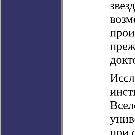
звез
возм
прои
преж
докт
Иссл
инст
Всел
унив
при 