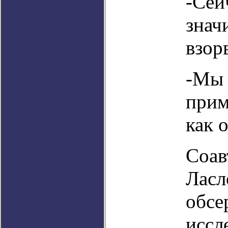
-Сейч
знач
взор
-Мы 
прим
как 
Соав
Ласл
обсе
иссл