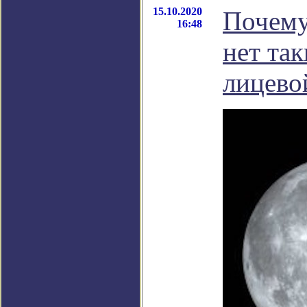
15.10.2020
Почему
16:48
нет так
лицево