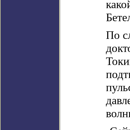
како
Бете
По с
докт
Токи
подт
пуль
давл
волн