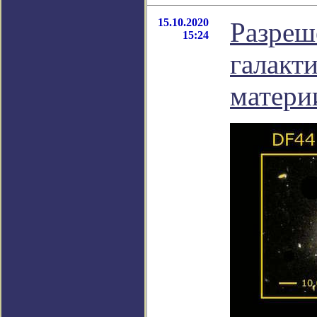
15.10.2020
Разреш
15:24
галакт
матери