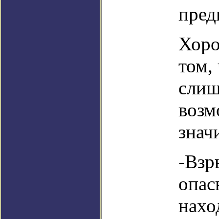
пред
Хоро
том,
слиш
возм
знач
-Взр
опас
нахо