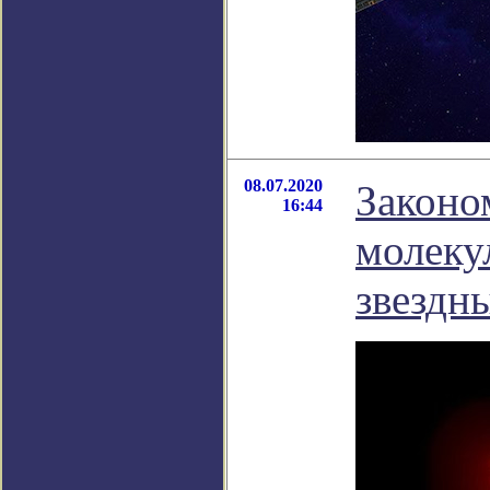
08.07.2020
Законо
16:44
молеку
звездн