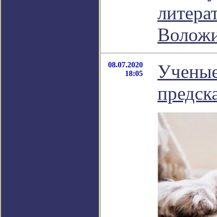
литера
Волож
08.07.2020
Ученые
18:05
предск