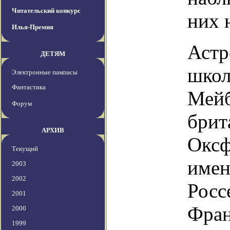
Читательский конкурс
них 
Илья-Премия
Астр
ДЕТЯМ
школ
Электронные пампасы
Фантастика
Мейб
Форум
брит
АРХИВ
Оксф
Текущий
имен
2003
2002
Росс
2001
Фран
2000
1999