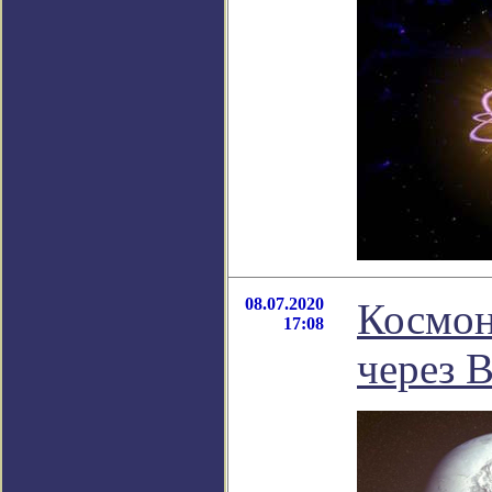
08.07.2020
Космон
17:08
через 