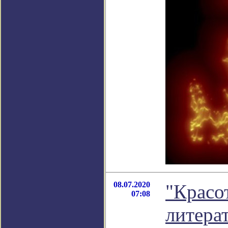
08.07.2020
"Красот
07:08
литера