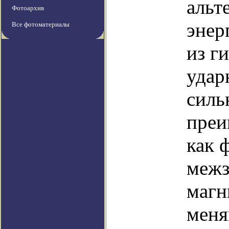
альт
Фотоархив
энер
Все фотоматериалы
из г
удар
силь
преи
как 
межз
магн
меня