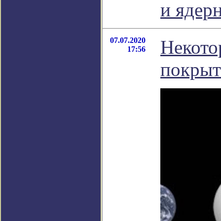
и ядер
07.07.2020
Некото
17:56
покрыт