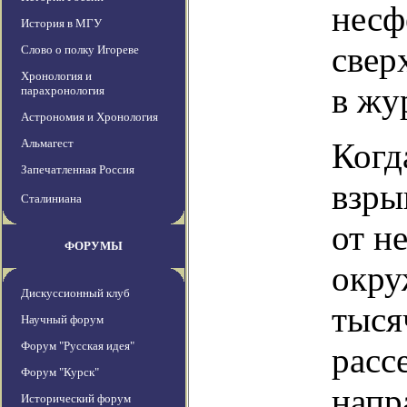
несф
История в МГУ
свер
Слово о полку Игореве
Хронология и
в жу
парахронология
Астрономия и Хронология
Альмагест
Когд
Запечатленная Россия
взры
Сталиниана
от н
ФОРУМЫ
окру
Дискуссионный клуб
тыся
Научный форум
Форум "Русская идея"
расс
Форум "Курск"
напр
Исторический форум