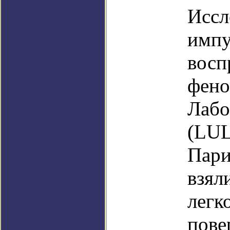
Иссл
импу
восп
фено
Лабо
(LUL
Пари
взял
легк
пове