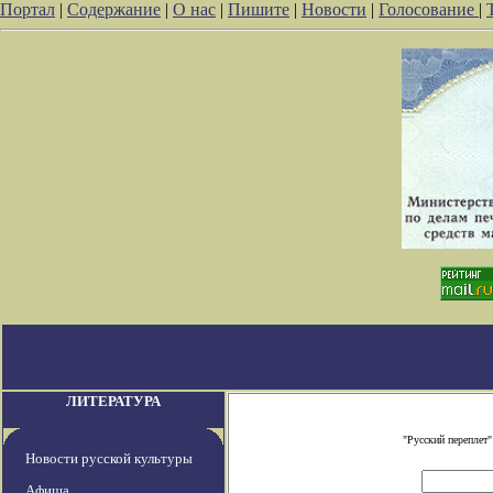
Портал
|
Содержание
|
О нас
|
Пишите
|
Новости
|
Голосование
|
ЛИТЕРАТУРА
"Русский переплет
Новости русской культуры
Афиша