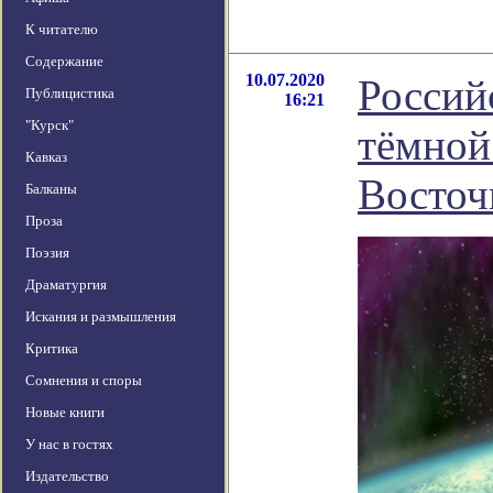
К читателю
Содержание
10.07.2020
Россий
Публицистика
16:21
"Курск"
тёмной
Кавказ
Восточ
Балканы
Проза
Поэзия
Драматургия
Искания и размышления
Критика
Сомнения и споры
Новые книги
У нас в гостях
Издательство