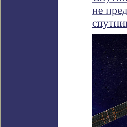
не пре
спутни