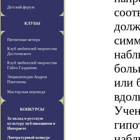
Детский форум
соот
долж
КЛУБЫ
симм
Пятничные вечера
Клуб любителей творчества
набл
Достоевского
Клуб любителей творчества
боль
Гайто Газданова
Энциклопедия Андрея
или 
Платонова
Мастерская перевода
вдол
Учен
КОНКУРСЫ
За вклад в русскую
гипо
культуру публикациями в
Интернете
набл
Литературный конкурс