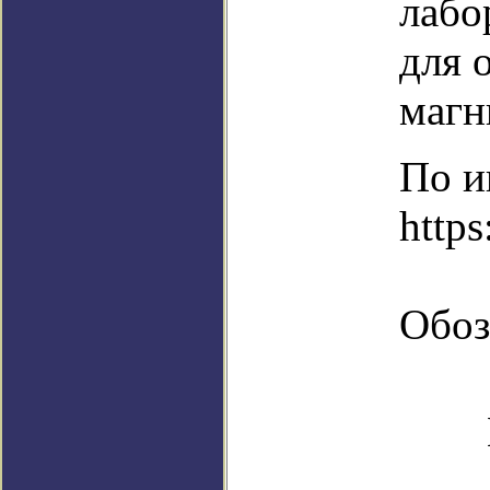
лабо
для 
магн
По и
http
Обоз