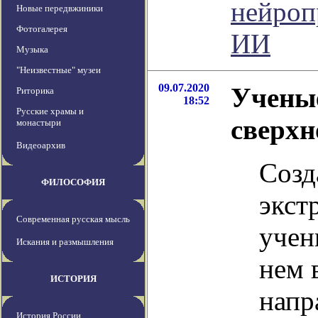
нейроп
Новые передвжиники
Фотогалерея
ИИ
Музыка
"Неизвестные" музеи
09.07.2020
Ученые
Риторика
18:52
Русские храмы и
сверхн
монастыри
Видеоархив
Созд
ФИЛОСОФИЯ
экст
Современная русская мысль
учен
Искания и размышления
нем 
ИСТОРИЯ
напр
История России