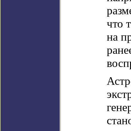
разм
что 
на п
ране
восп
Астр
экст
гене
стан