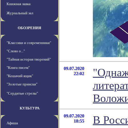
Книжная лавка
Журнальный зал
ОБОЗРЕНИЯ
"Классики и современники"
"Слово о..."
"Тайная история творений"
"Книга писем"
09.07.2020
"Однажд
22:02
"Кошачий ящик"
литера
"Золотые прииски"
"Сердитые стрелы"
Волож
КУЛЬТУРА
09.07.2020
В Росс
18:55
Афиша