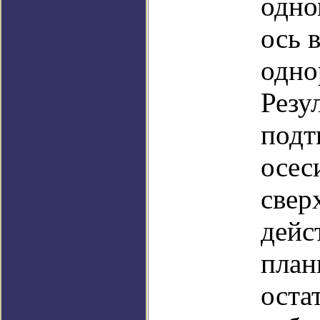
одно
ось 
одно
Резу
подт
осес
свер
дейс
план
оста