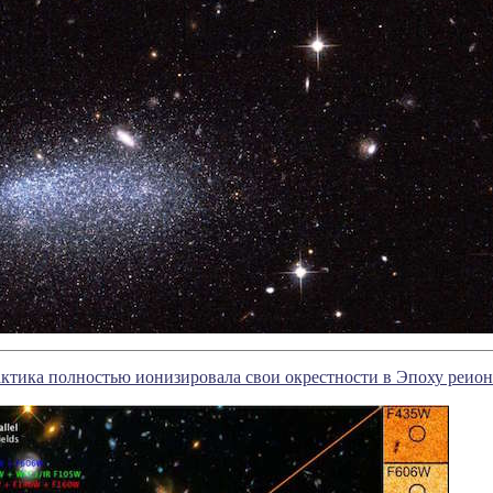
актика полностью ионизировала свои окрестности в Эпоху реио