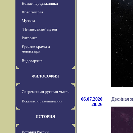
Новые передвжиники
Фотогалерея
Музыка
"Неизвестные" музеи
Риторика
Русские храмы и
монастыри
Видеоархив
ФИЛОСОФИЯ
Современная русская мысль
06.07.2020
Двойная з
Искания и размышления
20:26
ИСТОРИЯ
История России