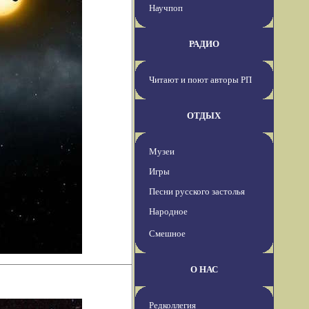
Научпоп
РАДИО
Читают и поют авторы РП
ОТДЫХ
Музеи
Игры
Песни русского застолья
Народное
Смешное
О НАС
Редколлегия