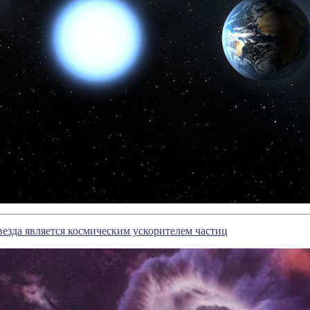
везда является космическим ускорителем частиц