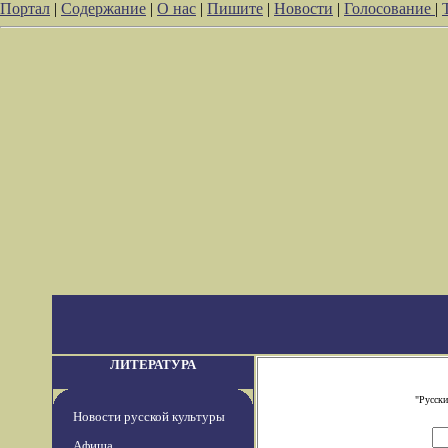
Портал
|
Содержание
|
О нас
|
Пишите
|
Новости
|
Голосование
|
ЛИТЕРАТУРА
"Русски
Новости русской культуры
Афиша