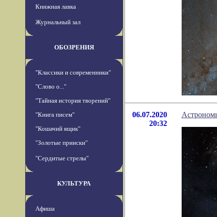
Книжная лавка
Журнальный зал
ОБОЗРЕНИЯ
"Классики и современники"
"Слово о..."
"Тайная история творений"
06.07.2020
Астрономы
"Книга писем"
20:32
"Кошачий ящик"
"Золотые прииски"
"Сердитые стрелы"
КУЛЬТУРА
Афиша