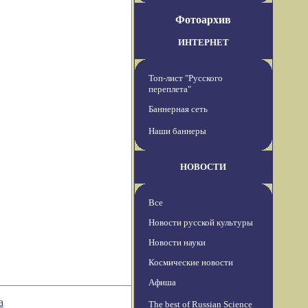
Фотоархив
ИНТЕРНЕТ
Топ-лист "Русского
переплета"
Баннерная сеть
Наши баннеры
НОВОСТИ
Все
Новости русской культуры
Новости науки
Космические новости
Афиша
а
The best of Russian Science