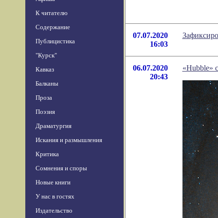
К читателю
Содержание
07.07.2020
Зафиксиро
Публицистика
16:03
"Курск"
06.07.2020
«Hubble» 
Кавказ
20:43
Балканы
Проза
Поэзия
Драматургия
Искания и размышления
Критика
Сомнения и споры
Новые книги
У нас в гостях
Издательство