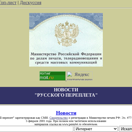
Топ-лист
|
Дискуссия
НОВОСТИ
"РУССКОГО ПЕРЕПЛЕТА"
Новости
й переплет" зарегистрирован как СМИ.
Свидетельство
о регистрации в Министерстве печати РФ: Эл. #77
5 февраля 2001 года. При полном или частичном использовании
материалов ссылка на www.pereplet.ru обязательна.