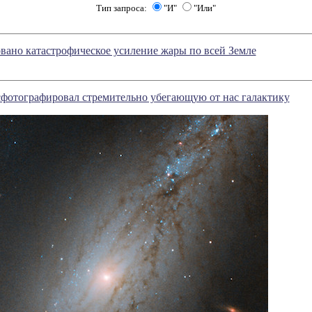
Тип запроса:
"И"
"Или"
вано катастрофическое усиление жары по всей Земле
сфотографировал стремительно убегающую от нас галактику