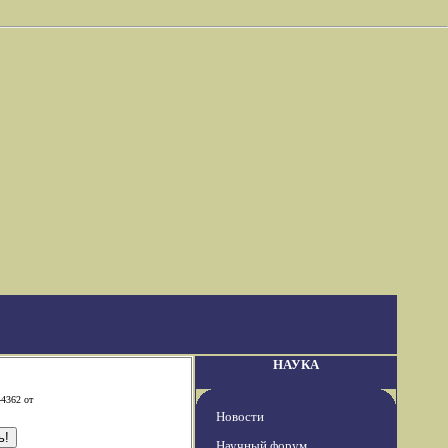
НАУКА
-4362 от
Новости
Научный форум