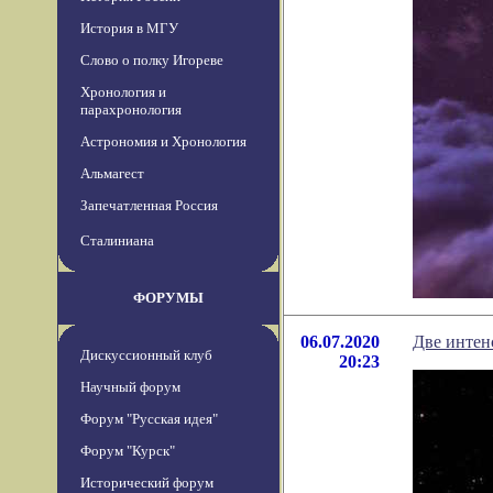
История в МГУ
Слово о полку Игореве
Хронология и
парахронология
Астрономия и Хронология
Альмагест
Запечатленная Россия
Сталиниана
ФОРУМЫ
06.07.2020
Две интен
Дискуссионный клуб
20:23
Научный форум
Форум "Русская идея"
Форум "Курск"
Исторический форум