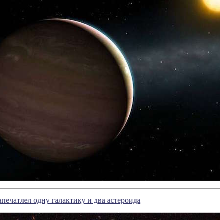
печатлел одну галактику и два астероида