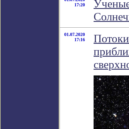
Ученые
17:20
Солнеч
01.07.2020
Потоки
17:16
прибл
сверхн