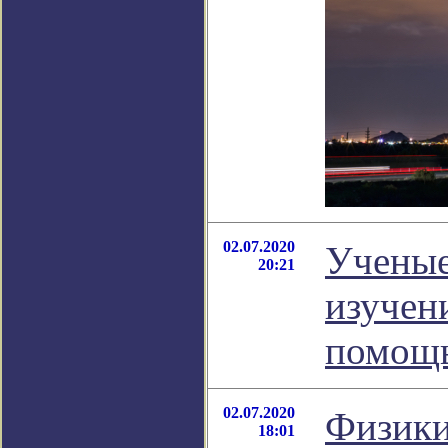
02.07.2020
Ученые
20:21
изучен
помощ
02.07.2020
Физики
18:01