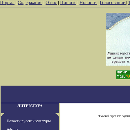
Портал
|
Содержание
|
О нас
|
Пишите
|
Новости
|
Голосование
|
ЛИТЕРАТУРА
"Русский переплет" заре
Новости русской культуры
Афиша