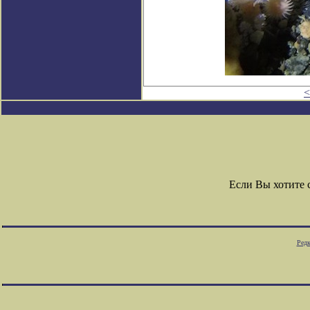
<
Если Вы хотите
Редк