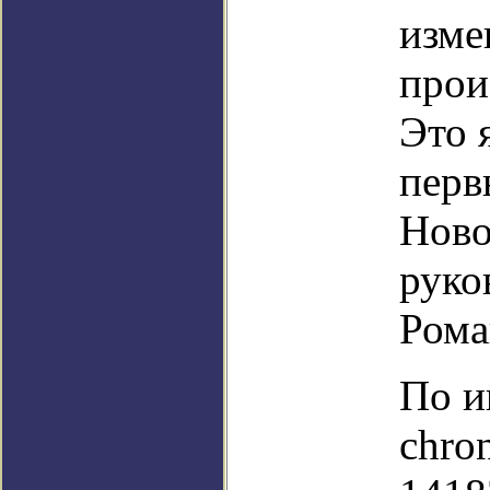
изме
прои
Это 
перв
Ново
руко
Рома
По и
chro