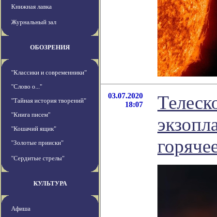
Книжная лавка
Журнальный зал
ОБОЗРЕНИЯ
"Классики и современники"
"Слово о..."
03.07.2020
Телеск
"Тайная история творений"
18:07
"Книга писем"
экзопл
"Кошачий ящик"
горяче
"Золотые прииски"
"Сердитые стрелы"
КУЛЬТУРА
Афиша