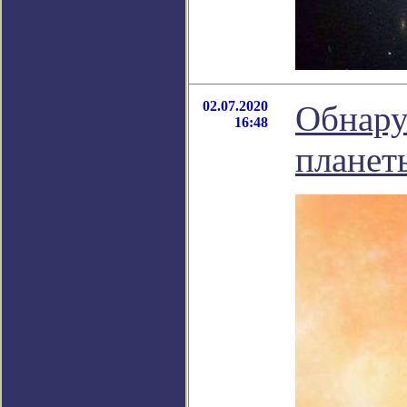
02.07.2020
Обнару
16:48
планет