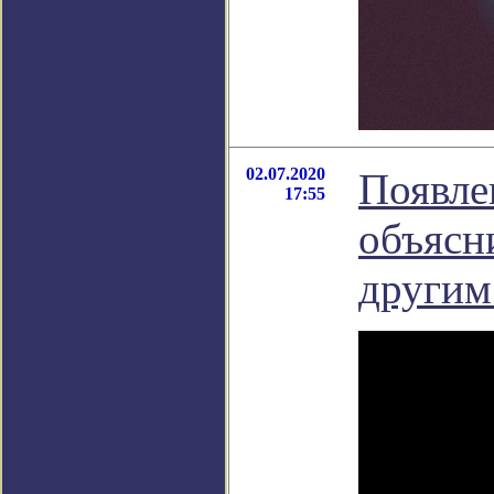
02.07.2020
Появле
17:55
объясн
другим