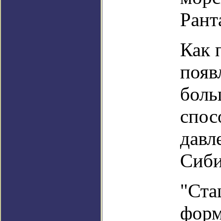
Рант
Как 
появ
боль
спос
давл
Сиби
"Ста
форм