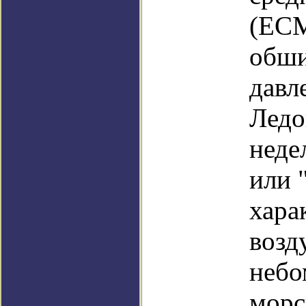
(ECM
обши
давл
Ледо
неде
или 
хара
возд
небо
морс