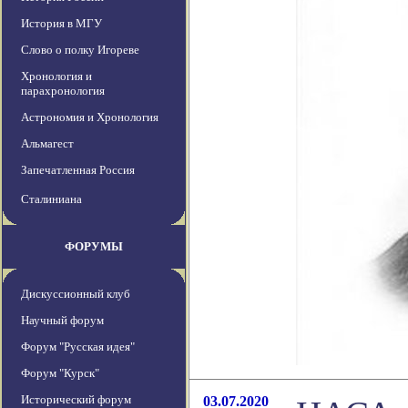
История в МГУ
Слово о полку Игореве
Хронология и
парахронология
Астрономия и Хронология
Альмагест
Запечатленная Россия
Сталиниана
ФОРУМЫ
Дискуссионный клуб
Научный форум
Форум "Русская идея"
Форум "Курск"
Исторический форум
03.07.2020