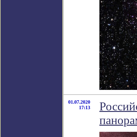
01.07.2020
Россий
17:13
панора