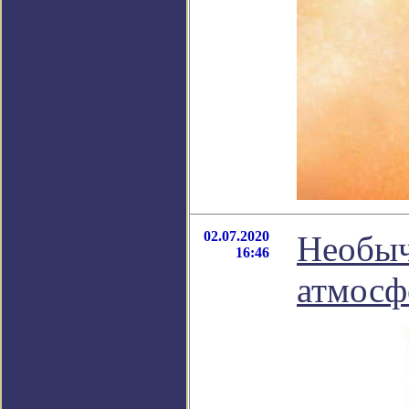
02.07.2020
Необыч
16:46
атмосф