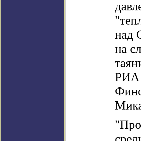
давл
"теп
над 
на с
таян
РИА 
Финс
Мика
"Про
сред