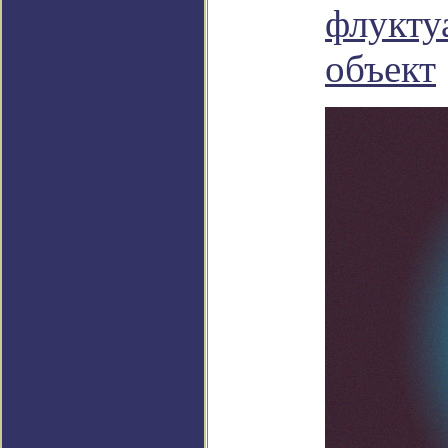
флукту
объект