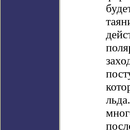
буде
таян
дейс
поля
захо
пост
кото
льда
мног
посл